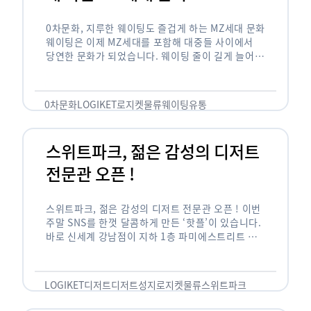
0차문화, 지루한 웨이팅도 즐겁게 하는 MZ세대 문화
웨이팅은 이제 MZ세대를 포함해 대중들 사이에서
당연한 문화가 되었습니다. 웨이팅 줄이 길게 늘어서
있는 곳은 지나가고 있는 사람들의 이목을 끌게 되고
자연스럽게 …
0차문화
LOGIKET
로지켓
물류
웨이팅
유통
스위트파크, 젊은 감성의 디저트
전문관 오픈 !
스위트파크, 젊은 감성의 디저트 전문관 오픈 ! 이번
주말 SNS를 한껏 달콤하게 만든 ‘핫플’이 있습니다.
바로 신세계 강남점이 지하 1층 파미에스트리트 분
수 광장에 새롭게 조성한 ‘스위트파크’입니다. 스위
트파크에서는 ‘국내 최초 …
LOGIKET
디저트
디저트성지
로지켓
물류
스위트파크