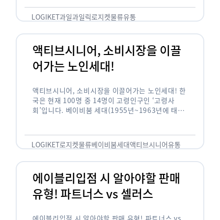
릭(중독되다)’을 합성한 신조어로 과일을 탕후루나
…
LOGIKET
과일
과일릭
로지켓
물류
유통
액티브시니어, 소비시장을 이끌
어가는 노인세대!
액티브시니어, 소비시장을 이끌어가는 노인세대! 한
국은 현재 100명 중 14명이 고령인구인 ‘고령사
회’입니다. 베이비붐 세대(1955년~1963년에 태어
난 인구)가 본격적으로 노인인구에 편입되며 2025
년이 되면 초고령사회에 진입할 것이라는 전망이 나
오고 있습니다. 하지만 사회가 늙어가는 …
LOGIKET
로지켓
물류
베이비붐세대
액티브시니어
유통
에이블리입점 시 알아야할 판매
유형! 파트너스 vs 셀러스
에이블리입점 시 알아야할 판매 유형! 파트너스 vs