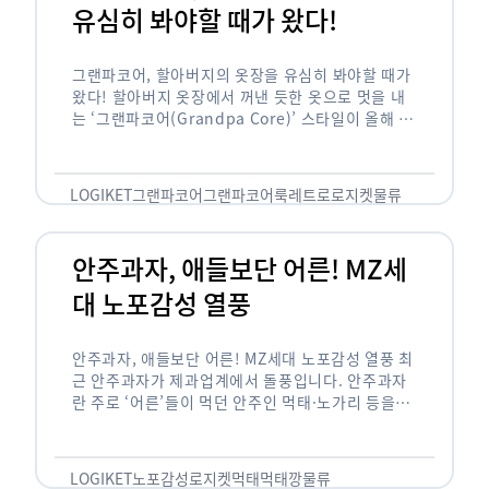
유심히 봐야할 때가 왔다!
그랜파코어, 할아버지의 옷장을 유심히 봐야할 때가
왔다! 할아버지 옷장에서 꺼낸 듯한 옷으로 멋을 내
는 ‘그랜파코어(Grandpa Core)’ 스타일이 올해 패
션 트렌드의 키워드로 떠오르고 있습니다. 그랜파코
어는 오랫동안 시행착오를 겪으며 자신만의 스타일
을 …
LOGIKET
그랜파코어
그랜파코어룩
레트로
로지켓
물류
안주과자, 애들보단 어른! MZ세
대 노포감성 열풍
안주과자, 애들보단 어른! MZ세대 노포감성 열풍 최
근 안주과자가 제과업계에서 돌풍입니다. 안주과자
란 주로 ‘어른’들이 먹던 안주인 먹태·노가리 등을
과자로 만든 걸 말합니다. 이름처럼 안주로 먹는 용
도기도 합니다. 최근 농심 먹태깡 …
LOGIKET
노포감성
로지켓
먹태
먹태깡
물류