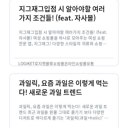
지그재그입점 시 알아야할 여러
가지 조건들! (feat. 자사몰)
지그재그입점 시 알아야할 여러가지 조건들! (feat.
자사몰) 여성 쇼핑몰을 하나로 모아주는 여성 쇼핑
전문 앱, 지그재그! 다양한 스타일의 의류와 쇼핑몰
을 한 눈에 볼 수 있다는 강점과 각종 프로모션/이벤
트 등을 …
LOGIKET
로지켓
물류
쇼핑몰
온라인쇼핑몰
유통
과일릭, 요즘 과일은 이렇게 먹는
다! 새로운 과일 트렌드
과일릭, 요즘 과일은 이렇게 먹는다! 새로운 과일 트
렌드 최근 과일을 원물 그대로 즐기기 보다 다양한
디저트로 색다르게 즐기는 ‘과일릭(과일+holic)’ 트
렌드가 확산되고 있습니다. ‘과일릭’은 ‘과일’과 ‘홀