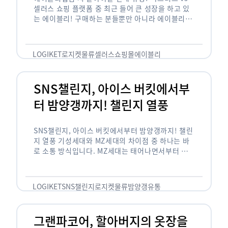
셀러스 쇼핑 플랫폼 중 최근 들어 큰 성장을 하고 있
는 에이블리! 구매하는 분들뿐만 아니라 에이블리에
서 판매를 준비하는 사업자들도 많아졌습니다. 에이
블리는 10~20대가 주 …
LOGIKET
로지켓
물류
셀러스
쇼핑몰
에이블리
SNS챌린지, 아이스 버킷에서부
터 밤양갱까지! 챌린지 열풍
SNS챌린지, 아이스 버킷에서부터 밤양갱까지! 챌린
지 열풍 기성세대와 MZ세대의 차이점 중 하나는 바
로 소통 방식입니다. MZ세대는 태어나면서부터 디
지털 기기를 사용한 일명 ‘디지털 네이티브(digital
native)’입니다. 디지털 기기에 친숙한 만큼 SNS에
도 능숙한 …
LOGIKET
SNS챌린지
로지켓
물류
밤양갱
유통
그랜파코어, 할아버지의 옷장을