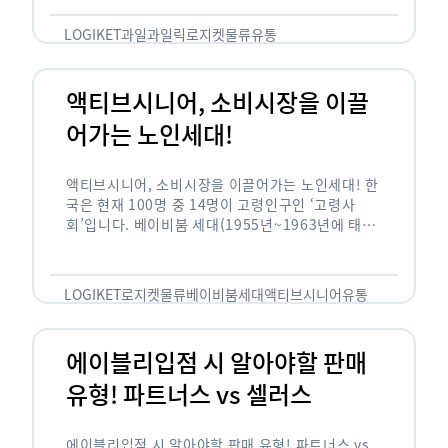
릭(중독되다)’을 합성한 신조어로 과일을 탕후루나
…
LOGIKET
과일
과일릭
로지켓
물류
유통
액티브시니어, 소비시장을 이끌
어가는 노인세대!
액티브시니어, 소비시장을 이끌어가는 노인세대! 한
국은 현재 100명 중 14명이 고령인구인 ‘고령사
회’입니다. 베이비붐 세대(1955년~1963년에 태어
난 인구)가 본격적으로 노인인구에 편입되며 2025
년이 되면 초고령사회에 진입할 것이라는 전망이 나
오고 있습니다. 하지만 사회가 늙어가는 …
LOGIKET
로지켓
물류
베이비붐세대
액티브시니어
유통
에이블리입점 시 알아야할 판매
유형! 파트너스 vs 셀러스
에이블리입점 시 알아야할 판매 유형! 파트너스 vs