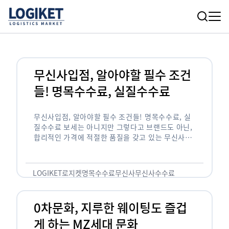
무신사입점, 알아야할 필수 조건
들! 명목수수료, 실질수수료
무신사입점, 알아야할 필수 조건들! 명목수수료, 실
질수수료 보세는 아니지만 그렇다고 브랜드도 아닌,
합리적인 가격에 적절한 품질을 갖고 있는 무신사!
한국의 유니클로라는 키워드를 갖고있는 무신사라는
플랫폼은 국내 최대 규모의 온라인 패션 …
LOGIKET
로지켓
명목수수료
무신사
무신사수수료
무신사입점
0차문화, 지루한 웨이팅도 즐겁
게 하는 MZ세대 문화