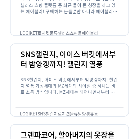
셀러스 쇼핑 플랫폼 중 최근 들어 큰 성장을 하고 있
는 에이블리! 구매하는 분들뿐만 아니라 에이블리에
서 판매를 준비하는 사업자들도 많아졌습니다. 에이
블리는 10~20대가 주 …
LOGIKET
로지켓
물류
셀러스
쇼핑몰
에이블리
SNS챌린지, 아이스 버킷에서부
터 밤양갱까지! 챌린지 열풍
SNS챌린지, 아이스 버킷에서부터 밤양갱까지! 챌린
지 열풍 기성세대와 MZ세대의 차이점 중 하나는 바
로 소통 방식입니다. MZ세대는 태어나면서부터 디
지털 기기를 사용한 일명 ‘디지털 네이티브(digital
native)’입니다. 디지털 기기에 친숙한 만큼 SNS에
도 능숙한 …
LOGIKET
SNS챌린지
로지켓
물류
밤양갱
유통
그랜파코어, 할아버지의 옷장을