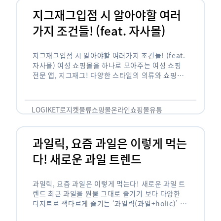
지그재그입점 시 알아야할 여러
가지 조건들! (feat. 자사몰)
지그재그입점 시 알아야할 여러가지 조건들! (feat.
자사몰) 여성 쇼핑몰을 하나로 모아주는 여성 쇼핑
전문 앱, 지그재그! 다양한 스타일의 의류와 쇼핑몰
을 한 눈에 볼 수 있다는 강점과 각종 프로모션/이벤
트 등을 …
LOGIKET
로지켓
물류
쇼핑몰
온라인쇼핑몰
유통
과일릭, 요즘 과일은 이렇게 먹는
다! 새로운 과일 트렌드
과일릭, 요즘 과일은 이렇게 먹는다! 새로운 과일 트
렌드 최근 과일을 원물 그대로 즐기기 보다 다양한
디저트로 색다르게 즐기는 ‘과일릭(과일+holic)’ 트
렌드가 확산되고 있습니다. ‘과일릭’은 ‘과일’과 ‘홀