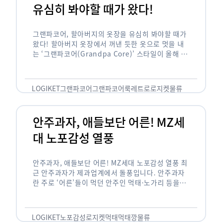
유심히 봐야할 때가 왔다!
그랜파코어, 할아버지의 옷장을 유심히 봐야할 때가
왔다! 할아버지 옷장에서 꺼낸 듯한 옷으로 멋을 내
는 ‘그랜파코어(Grandpa Core)’ 스타일이 올해 패
션 트렌드의 키워드로 떠오르고 있습니다. 그랜파코
어는 오랫동안 시행착오를 겪으며 자신만의 스타일
을 …
LOGIKET
그랜파코어
그랜파코어룩
레트로
로지켓
물류
안주과자, 애들보단 어른! MZ세
대 노포감성 열풍
안주과자, 애들보단 어른! MZ세대 노포감성 열풍 최
근 안주과자가 제과업계에서 돌풍입니다. 안주과자
란 주로 ‘어른’들이 먹던 안주인 먹태·노가리 등을
과자로 만든 걸 말합니다. 이름처럼 안주로 먹는 용
도기도 합니다. 최근 농심 먹태깡 …
LOGIKET
노포감성
로지켓
먹태
먹태깡
물류