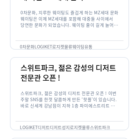
0차문화, 지루한 웨이팅도 즐겁게 하는 MZ세대 문화
웨이팅은 이제 MZ세대를 포함해 대중들 사이에서
당연한 문화가 되었습니다. 웨이팅 줄이 길게 늘어서
있는 곳은 지나가고 있는 사람들의 이목을 끌게 되고
자연스럽게 …
0차문화
LOGIKET
로지켓
물류
웨이팅
유통
스위트파크, 젊은 감성의 디저트
전문관 오픈 !
스위트파크, 젊은 감성의 디저트 전문관 오픈 ! 이번
주말 SNS를 한껏 달콤하게 만든 ‘핫플’이 있습니다.
바로 신세계 강남점이 지하 1층 파미에스트리트 분
수 광장에 새롭게 조성한 ‘스위트파크’입니다. 스위
트파크에서는 ‘국내 최초 …
LOGIKET
디저트
디저트성지
로지켓
물류
스위트파크