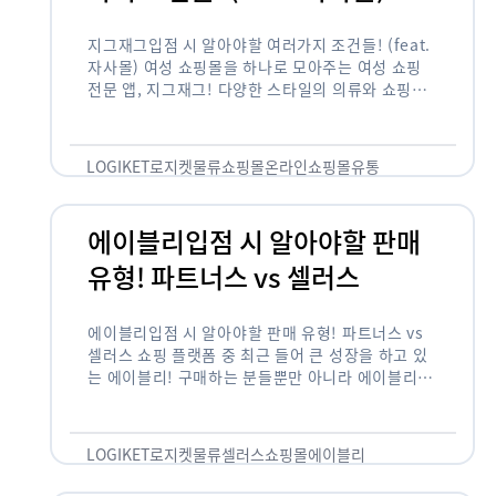
지그재그입점 시 알아야할 여러가지 조건들! (feat.
자사몰) 여성 쇼핑몰을 하나로 모아주는 여성 쇼핑
전문 앱, 지그재그! 다양한 스타일의 의류와 쇼핑몰
을 한 눈에 볼 수 있다는 강점과 각종 프로모션/이벤
트 등을 …
LOGIKET
로지켓
물류
쇼핑몰
온라인쇼핑몰
유통
에이블리입점 시 알아야할 판매
유형! 파트너스 vs 셀러스
에이블리입점 시 알아야할 판매 유형! 파트너스 vs
셀러스 쇼핑 플랫폼 중 최근 들어 큰 성장을 하고 있
는 에이블리! 구매하는 분들뿐만 아니라 에이블리에
서 판매를 준비하는 사업자들도 많아졌습니다. 에이
블리는 10~20대가 주 …
LOGIKET
로지켓
물류
셀러스
쇼핑몰
에이블리