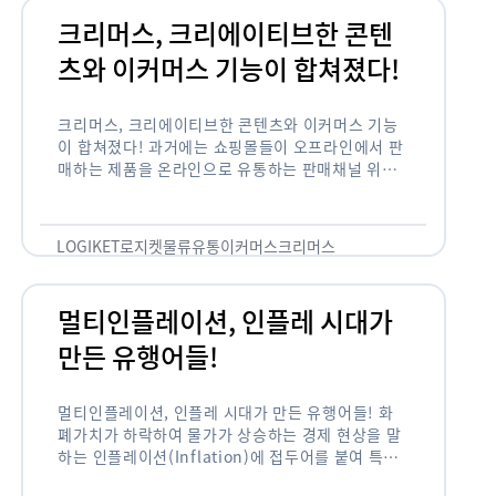
크리머스, 크리에이티브한 콘텐
츠와 이커머스 기능이 합쳐졌다!
크리머스, 크리에이티브한 콘텐츠와 이커머스 기능
이 합쳐졌다! 과거에는 쇼핑몰들이 오프라인에서 판
매하는 제품을 온라인으로 유통하는 판매채널 위주
의 역할이 강했다면, 최근에는 마켓이라는 인식을 넘
어 제품을 통해 소비자와 소통하고 즐거움을 전달하
는 콘텐츠 기반의 …
LOGIKET
로지켓
물류
유통
이커머스
크리머스
멀티인플레이션, 인플레 시대가
만든 유행어들!
멀티인플레이션, 인플레 시대가 만든 유행어들! 화
폐가치가 하락하여 물가가 상승하는 경제 현상을 말
하는 인플레이션(Inflation)에 접두어를 붙여 특정
현상의 인플레화를 의미하는 용어들이 최근 많이 사