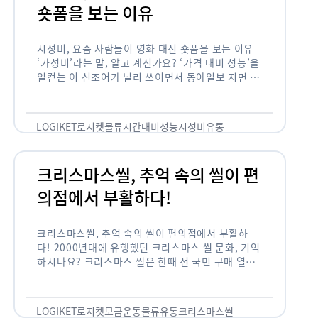
숏폼을 보는 이유
시성비, 요즘 사람들이 영화 대신 숏폼을 보는 이유
‘가성비’라는 말, 알고 계신가요? ‘가격 대비 성능’을
일컫는 이 신조어가 널리 쓰이면서 동아일보 지면 기
사에까지 등장한 게 2012년부터인데요. 이 가성비
의 원조는 …
LOGIKET
로지켓
물류
시간대비성능
시성비
유통
크리스마스씰, 추억 속의 씰이 편
의점에서 부활하다!
크리스마스씰, 추억 속의 씰이 편의점에서 부활하
다! 2000년대에 유행했던 크리스마스 씰 문화, 기억
하시나요? 크리스마스 씰은 한때 전 국민 구매 열풍
이 불 정도로 연말 대표 기부 모금 운동 중 하나였습
니다. 하지만 …
LOGIKET
로지켓
모금운동
물류
유통
크리스마스씰