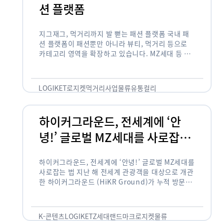
션 플랫폼
지그재그, 먹거리까지 발 뻗는 패션 플랫폼 국내 패
션 플랫폼이 패션뿐만 아니라 뷰티, 먹거리 등으로
카테고리 영역을 확장하고 있습니다. MZ세대 등 주
요 고객 사이에서 수요가 높은 식품 카테고리까지 발
을 뻗어 …
LOGIKET
로지켓
먹거리사업
물류
유통
컬리
하이커그라운드, 전세계에 ‘안
녕!’ 글로벌 MZ세대를 사로잡는
법
하이커그라운드, 전세계에 ‘안녕!’ 글로벌 MZ세대를
사로잡는 법 지난 해 전세계 관광객을 대상으로 개관
한 하이커그라운드 (HiKR Ground)가 누적 방문객
100만명을 넘어섰습니다. 한국관광공사는 “2022
년 7월 개관한 한국관광홍보관 하이커그라운드 누적
방문객이 100만명을 …
K-콘텐츠
LOGIKET
Z세대
랜드마크
로지켓
물류