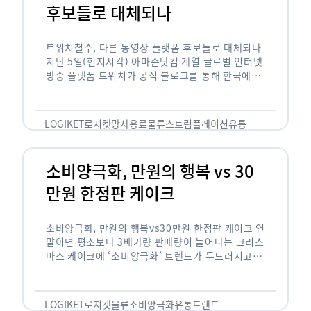
후보들로 대체되나
트위치철수, 다른 동영상 플랫폼 후보들로 대체되나
지난 5일(현지시각) 아마존닷컴 계열 글로벌 인터넷
방송 플랫폼 트위치가 공식 블로그를 통해 한국에서
사업을 철수하겠다고 밝히면서, 트위치 스트리머들
은 길게는 10년 가까운 시간과 돈을 투자한 …
LOGIKET
로지켓
망사용료
물류
스트림플레이션
유통
소비양극화, 만원의 행복 vs 30
만원 한정판 케이크
소비양극화, 만원의 행복vs30만원 한정판 케이크 연
말이면 평소보다 3배가량 판매량이 늘어나는 크리스
마스 케이크에 ‘소비양극화’ 트렌드가 두드러지고 있
습니다. 대형마트 업계에선 ‘가성비’를 높인 1만원
이하의 케이크가 등장했고, 특급 호텔은 이보다 30
배가 비싼 …
LOGIKET
로지켓
물류
소비양극화
유통
트렌드