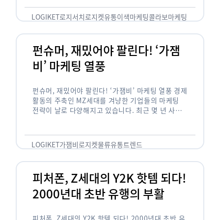
놓칠 수 없는 고객입니다. 이러한 이유로 대부분의
…
LOGIKET
로지서치
로지켓
유통
이색마케팅
콜라보마케팅
펀슈머, 재밌어야 팔린다! ‘가잼
비’ 마케팅 열풍
펀슈머, 재밌어야 팔린다! ‘가잼비’ 마케팅 열풍 경제
활동의 주축인 MZ세대를 겨냥한 기업들의 마케팅
전략이 날로 다양해지고 있습니다. 최근 몇 년 사이
20·30세대에서 가장 핫한 소비 트렌드로 자리 잡은
것은 일명 …
LOGIKET
가잼비
로지켓
물류
유통
트렌드
피처폰, Z세대의 Y2K 핫템 되다!
2000년대 초반 유행의 부활
피처폰, Z세대의 Y2K 핫템 되다! 2000년대 초반 유