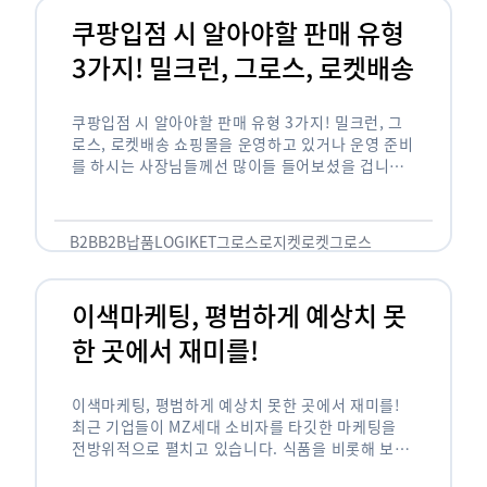
쿠팡입점 시 알아야할 판매 유형
3가지! 밀크런, 그로스, 로켓배송
쿠팡입점 시 알아야할 판매 유형 3가지! 밀크런, 그
로스, 로켓배송 쇼핑몰을 운영하고 있거나 운영 준비
를 하시는 사장님들께선 많이들 들어보셨을 겁니다.
네이버의 스마트 스토어, 카카오톡의 선물하기와 쿠
팡까지. 하지만 스마트 스토어와 카톡 …
B2B
B2B납품
LOGIKET
그로스
로지켓
로켓그로스
이색마케팅, 평범하게 예상치 못
한 곳에서 재미를!
이색마케팅, 평범하게 예상치 못한 곳에서 재미를!
최근 기업들이 MZ세대 소비자를 타깃한 마케팅을
전방위적으로 펼치고 있습니다. 식품을 비롯해 보수
적이라고 평가되는 건설, 금융업계까지 MZ세대는