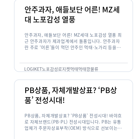
안주과자, 애들보단 어른! MZ세
대 노포감성 열풍
안주과자, 애들보단 어른! MZ세대 노포감성 열풍 최
근 안주과자가 제과업계에서 돌풍입니다. 안주과자
란 주로 ‘어른’들이 먹던 안주인 먹태·노가리 등을
과자로 만든 걸 말합니다. 이름처럼 안주로 먹는 용
도기도 합니다. 최근 농심 먹태깡 …
LOGIKET
노포감성
로지켓
먹태
먹태깡
물류
PB상품, 자체개발상표? ‘PB상
품’ 전성시대!
PB상품, 자체개발상표? ‘PB상품’ 전성시대! 바야흐
로 자체브랜드(PB·PL) 전성시대입니다. PB는 유통
업체가 주문자상표부착(OEM) 방식으로 선보이는
독자 브랜드 상품을 뜻합니다. 이제 PB는 국내외 할