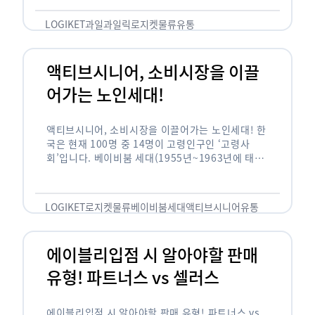
릭(중독되다)’을 합성한 신조어로 과일을 탕후루나
…
LOGIKET
과일
과일릭
로지켓
물류
유통
액티브시니어, 소비시장을 이끌
어가는 노인세대!
액티브시니어, 소비시장을 이끌어가는 노인세대! 한
국은 현재 100명 중 14명이 고령인구인 ‘고령사
회’입니다. 베이비붐 세대(1955년~1963년에 태어
난 인구)가 본격적으로 노인인구에 편입되며 2025
년이 되면 초고령사회에 진입할 것이라는 전망이 나
오고 있습니다. 하지만 사회가 늙어가는 …
LOGIKET
로지켓
물류
베이비붐세대
액티브시니어
유통
에이블리입점 시 알아야할 판매
유형! 파트너스 vs 셀러스
에이블리입점 시 알아야할 판매 유형! 파트너스 vs