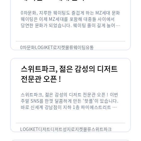
0차문화, 지루한 웨이팅도 즐겁게 하는 MZ세대 문화
웨이팅은 이제 MZ세대를 포함해 대중들 사이에서
당연한 문화가 되었습니다. 웨이팅 줄이 길게 늘어서
있는 곳은 지나가고 있는 사람들의 이목을 끌게 되고
자연스럽게 …
0차문화
LOGIKET
로지켓
물류
웨이팅
유통
스위트파크, 젊은 감성의 디저트
전문관 오픈 !
스위트파크, 젊은 감성의 디저트 전문관 오픈 ! 이번
주말 SNS를 한껏 달콤하게 만든 ‘핫플’이 있습니다.
바로 신세계 강남점이 지하 1층 파미에스트리트 분
수 광장에 새롭게 조성한 ‘스위트파크’입니다. 스위
트파크에서는 ‘국내 최초 …
LOGIKET
디저트
디저트성지
로지켓
물류
스위트파크