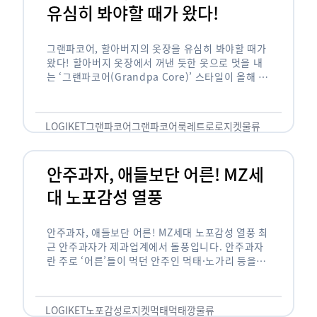
유심히 봐야할 때가 왔다!
그랜파코어, 할아버지의 옷장을 유심히 봐야할 때가
왔다! 할아버지 옷장에서 꺼낸 듯한 옷으로 멋을 내
는 ‘그랜파코어(Grandpa Core)’ 스타일이 올해 패
션 트렌드의 키워드로 떠오르고 있습니다. 그랜파코
어는 오랫동안 시행착오를 겪으며 자신만의 스타일
을 …
LOGIKET
그랜파코어
그랜파코어룩
레트로
로지켓
물류
안주과자, 애들보단 어른! MZ세
대 노포감성 열풍
안주과자, 애들보단 어른! MZ세대 노포감성 열풍 최
근 안주과자가 제과업계에서 돌풍입니다. 안주과자
란 주로 ‘어른’들이 먹던 안주인 먹태·노가리 등을
과자로 만든 걸 말합니다. 이름처럼 안주로 먹는 용
도기도 합니다. 최근 농심 먹태깡 …
LOGIKET
노포감성
로지켓
먹태
먹태깡
물류