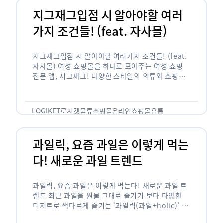
지그재그입점 시 알아야할 여러
가지 조건들! (feat. 자사몰)
지그재그입점 시 알아야할 여러가지 조건들! (feat.
자사몰) 여성 쇼핑몰을 하나로 모아주는 여성 쇼핑
전문 앱, 지그재그! 다양한 스타일의 의류와 쇼핑몰
을 한 눈에 볼 수 있다는 강점과 각종 프로모션/이벤
트 등을 …
LOGIKET
로지켓
물류
쇼핑몰
온라인쇼핑몰
유통
과일릭, 요즘 과일은 이렇게 먹는
다! 새로운 과일 트렌드
과일릭, 요즘 과일은 이렇게 먹는다! 새로운 과일 트
렌드 최근 과일을 원물 그대로 즐기기 보다 다양한
디저트로 색다르게 즐기는 ‘과일릭(과일+holic)’ 트
렌드가 확산되고 있습니다. ‘과일릭’은 ‘과일’과 ‘홀