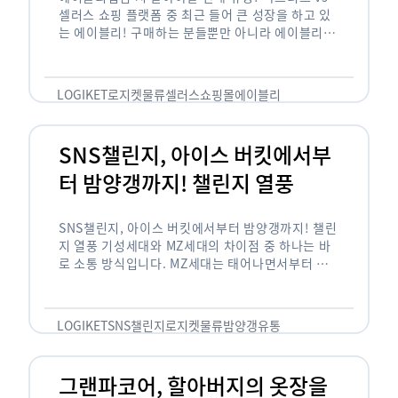
셀러스 쇼핑 플랫폼 중 최근 들어 큰 성장을 하고 있
는 에이블리! 구매하는 분들뿐만 아니라 에이블리에
서 판매를 준비하는 사업자들도 많아졌습니다. 에이
블리는 10~20대가 주 …
LOGIKET
로지켓
물류
셀러스
쇼핑몰
에이블리
SNS챌린지, 아이스 버킷에서부
터 밤양갱까지! 챌린지 열풍
SNS챌린지, 아이스 버킷에서부터 밤양갱까지! 챌린
지 열풍 기성세대와 MZ세대의 차이점 중 하나는 바
로 소통 방식입니다. MZ세대는 태어나면서부터 디
지털 기기를 사용한 일명 ‘디지털 네이티브(digital
native)’입니다. 디지털 기기에 친숙한 만큼 SNS에
도 능숙한 …
LOGIKET
SNS챌린지
로지켓
물류
밤양갱
유통
그랜파코어, 할아버지의 옷장을