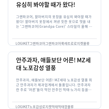
유심히 봐야할 때가 왔다!
그랜파코어, 할아버지의 옷장을 유심히 봐야할 때가
왔다! 할아버지 옷장에서 꺼낸 듯한 옷으로 멋을 내
는 ‘그랜파코어(Grandpa Core)’ 스타일이 올해 패
션 트렌드의 키워드로 떠오르고 있습니다. 그랜파코
어는 오랫동안 시행착오를 겪으며 자신만의 스타일
을 …
LOGIKET
그랜파코어
그랜파코어룩
레트로
로지켓
물류
안주과자, 애들보단 어른! MZ세
대 노포감성 열풍
안주과자, 애들보단 어른! MZ세대 노포감성 열풍 최
근 안주과자가 제과업계에서 돌풍입니다. 안주과자
란 주로 ‘어른’들이 먹던 안주인 먹태·노가리 등을
과자로 만든 걸 말합니다. 이름처럼 안주로 먹는 용
도기도 합니다. 최근 농심 먹태깡 …
LOGIKET
노포감성
로지켓
먹태
먹태깡
물류