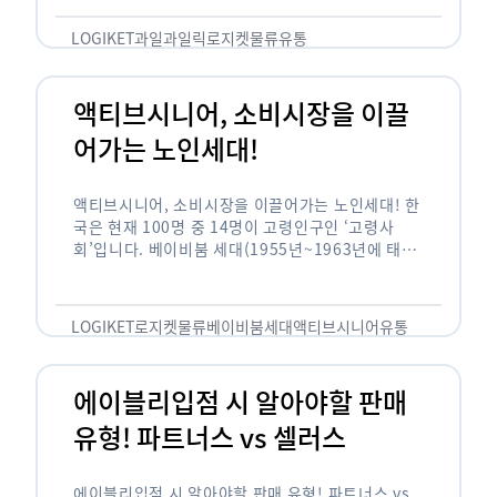
릭(중독되다)’을 합성한 신조어로 과일을 탕후루나
…
LOGIKET
과일
과일릭
로지켓
물류
유통
액티브시니어, 소비시장을 이끌
어가는 노인세대!
액티브시니어, 소비시장을 이끌어가는 노인세대! 한
국은 현재 100명 중 14명이 고령인구인 ‘고령사
회’입니다. 베이비붐 세대(1955년~1963년에 태어
난 인구)가 본격적으로 노인인구에 편입되며 2025
년이 되면 초고령사회에 진입할 것이라는 전망이 나
오고 있습니다. 하지만 사회가 늙어가는 …
LOGIKET
로지켓
물류
베이비붐세대
액티브시니어
유통
에이블리입점 시 알아야할 판매
유형! 파트너스 vs 셀러스
에이블리입점 시 알아야할 판매 유형! 파트너스 vs