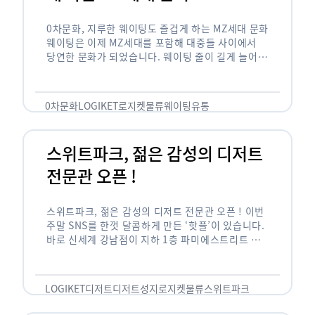
0차문화, 지루한 웨이팅도 즐겁게 하는 MZ세대 문화
웨이팅은 이제 MZ세대를 포함해 대중들 사이에서
당연한 문화가 되었습니다. 웨이팅 줄이 길게 늘어서
있는 곳은 지나가고 있는 사람들의 이목을 끌게 되고
자연스럽게 …
0차문화
LOGIKET
로지켓
물류
웨이팅
유통
스위트파크, 젊은 감성의 디저트
전문관 오픈 !
스위트파크, 젊은 감성의 디저트 전문관 오픈 ! 이번
주말 SNS를 한껏 달콤하게 만든 ‘핫플’이 있습니다.
바로 신세계 강남점이 지하 1층 파미에스트리트 분
수 광장에 새롭게 조성한 ‘스위트파크’입니다. 스위
트파크에서는 ‘국내 최초 …
LOGIKET
디저트
디저트성지
로지켓
물류
스위트파크