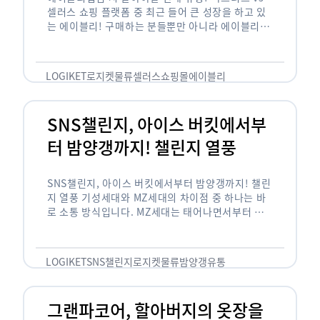
셀러스 쇼핑 플랫폼 중 최근 들어 큰 성장을 하고 있
는 에이블리! 구매하는 분들뿐만 아니라 에이블리에
서 판매를 준비하는 사업자들도 많아졌습니다. 에이
블리는 10~20대가 주 …
LOGIKET
로지켓
물류
셀러스
쇼핑몰
에이블리
SNS챌린지, 아이스 버킷에서부
터 밤양갱까지! 챌린지 열풍
SNS챌린지, 아이스 버킷에서부터 밤양갱까지! 챌린
지 열풍 기성세대와 MZ세대의 차이점 중 하나는 바
로 소통 방식입니다. MZ세대는 태어나면서부터 디
지털 기기를 사용한 일명 ‘디지털 네이티브(digital
native)’입니다. 디지털 기기에 친숙한 만큼 SNS에
도 능숙한 …
LOGIKET
SNS챌린지
로지켓
물류
밤양갱
유통
그랜파코어, 할아버지의 옷장을