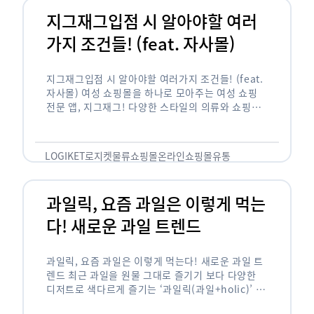
지그재그입점 시 알아야할 여러
가지 조건들! (feat. 자사몰)
지그재그입점 시 알아야할 여러가지 조건들! (feat.
자사몰) 여성 쇼핑몰을 하나로 모아주는 여성 쇼핑
전문 앱, 지그재그! 다양한 스타일의 의류와 쇼핑몰
을 한 눈에 볼 수 있다는 강점과 각종 프로모션/이벤
트 등을 …
LOGIKET
로지켓
물류
쇼핑몰
온라인쇼핑몰
유통
과일릭, 요즘 과일은 이렇게 먹는
다! 새로운 과일 트렌드
과일릭, 요즘 과일은 이렇게 먹는다! 새로운 과일 트
렌드 최근 과일을 원물 그대로 즐기기 보다 다양한
디저트로 색다르게 즐기는 ‘과일릭(과일+holic)’ 트
렌드가 확산되고 있습니다. ‘과일릭’은 ‘과일’과 ‘홀