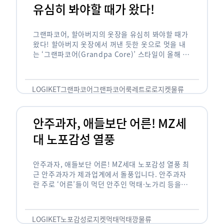
유심히 봐야할 때가 왔다!
그랜파코어, 할아버지의 옷장을 유심히 봐야할 때가
왔다! 할아버지 옷장에서 꺼낸 듯한 옷으로 멋을 내
는 ‘그랜파코어(Grandpa Core)’ 스타일이 올해 패
션 트렌드의 키워드로 떠오르고 있습니다. 그랜파코
어는 오랫동안 시행착오를 겪으며 자신만의 스타일
을 …
LOGIKET
그랜파코어
그랜파코어룩
레트로
로지켓
물류
안주과자, 애들보단 어른! MZ세
대 노포감성 열풍
안주과자, 애들보단 어른! MZ세대 노포감성 열풍 최
근 안주과자가 제과업계에서 돌풍입니다. 안주과자
란 주로 ‘어른’들이 먹던 안주인 먹태·노가리 등을
과자로 만든 걸 말합니다. 이름처럼 안주로 먹는 용
도기도 합니다. 최근 농심 먹태깡 …
LOGIKET
노포감성
로지켓
먹태
먹태깡
물류