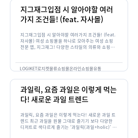
지그재그입점 시 알아야할 여러
가지 조건들! (feat. 자사몰)
지그재그입점 시 알아야할 여러가지 조건들! (feat.
자사몰) 여성 쇼핑몰을 하나로 모아주는 여성 쇼핑
전문 앱, 지그재그! 다양한 스타일의 의류와 쇼핑몰
을 한 눈에 볼 수 있다는 강점과 각종 프로모션/이벤
트 등을 …
LOGIKET
로지켓
물류
쇼핑몰
온라인쇼핑몰
유통
과일릭, 요즘 과일은 이렇게 먹는
다! 새로운 과일 트렌드
과일릭, 요즘 과일은 이렇게 먹는다! 새로운 과일 트
렌드 최근 과일을 원물 그대로 즐기기 보다 다양한
디저트로 색다르게 즐기는 ‘과일릭(과일+holic)’ 트
렌드가 확산되고 있습니다. ‘과일릭’은 ‘과일’과 ‘홀