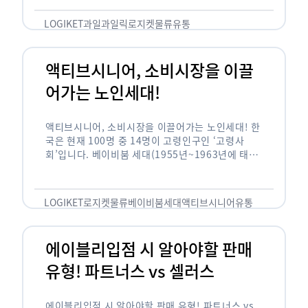
릭(중독되다)’을 합성한 신조어로 과일을 탕후루나
…
LOGIKET
과일
과일릭
로지켓
물류
유통
액티브시니어, 소비시장을 이끌
어가는 노인세대!
액티브시니어, 소비시장을 이끌어가는 노인세대! 한
국은 현재 100명 중 14명이 고령인구인 ‘고령사
회’입니다. 베이비붐 세대(1955년~1963년에 태어
난 인구)가 본격적으로 노인인구에 편입되며 2025
년이 되면 초고령사회에 진입할 것이라는 전망이 나
오고 있습니다. 하지만 사회가 늙어가는 …
LOGIKET
로지켓
물류
베이비붐세대
액티브시니어
유통
에이블리입점 시 알아야할 판매
유형! 파트너스 vs 셀러스
에이블리입점 시 알아야할 판매 유형! 파트너스 vs