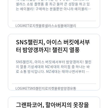
셀러스 쇼핑 플랫폼 중 최근 들어 큰 성장을 하고 있
는 에이블리! 구매하는 분들뿐만 아니라 에이블리에
서 판매를 준비하는 사업자들도 많아졌습니다. 에이
블리는 10~20대가 주 …
LOGIKET
로지켓
물류
셀러스
쇼핑몰
에이블리
SNS챌린지, 아이스 버킷에서부
터 밤양갱까지! 챌린지 열풍
SNS챌린지, 아이스 버킷에서부터 밤양갱까지! 챌린
지 열풍 기성세대와 MZ세대의 차이점 중 하나는 바
로 소통 방식입니다. MZ세대는 태어나면서부터 디
지털 기기를 사용한 일명 ‘디지털 네이티브(digital
native)’입니다. 디지털 기기에 친숙한 만큼 SNS에
도 능숙한 …
LOGIKET
SNS챌린지
로지켓
물류
밤양갱
유통
그랜파코어, 할아버지의 옷장을