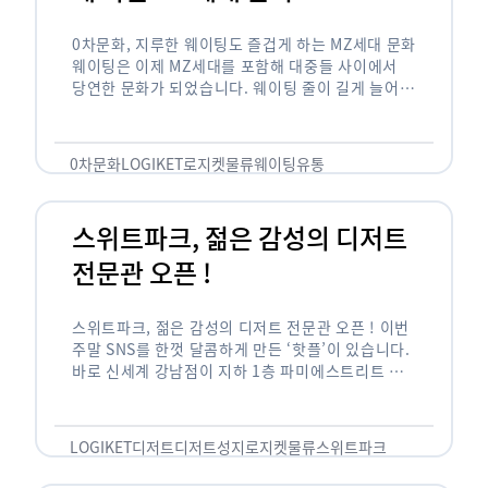
0차문화, 지루한 웨이팅도 즐겁게 하는 MZ세대 문화
웨이팅은 이제 MZ세대를 포함해 대중들 사이에서
당연한 문화가 되었습니다. 웨이팅 줄이 길게 늘어서
있는 곳은 지나가고 있는 사람들의 이목을 끌게 되고
자연스럽게 …
0차문화
LOGIKET
로지켓
물류
웨이팅
유통
스위트파크, 젊은 감성의 디저트
전문관 오픈 !
스위트파크, 젊은 감성의 디저트 전문관 오픈 ! 이번
주말 SNS를 한껏 달콤하게 만든 ‘핫플’이 있습니다.
바로 신세계 강남점이 지하 1층 파미에스트리트 분
수 광장에 새롭게 조성한 ‘스위트파크’입니다. 스위
트파크에서는 ‘국내 최초 …
LOGIKET
디저트
디저트성지
로지켓
물류
스위트파크