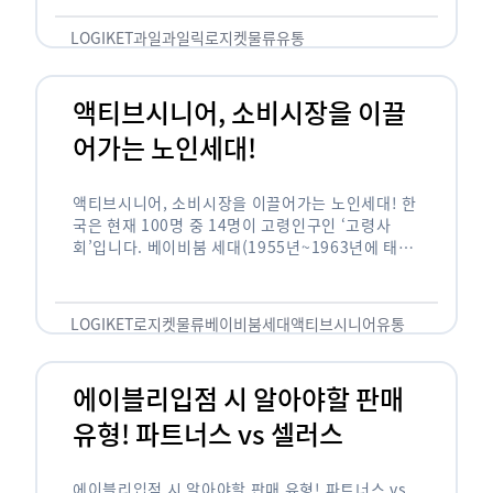
릭(중독되다)’을 합성한 신조어로 과일을 탕후루나
…
LOGIKET
과일
과일릭
로지켓
물류
유통
액티브시니어, 소비시장을 이끌
어가는 노인세대!
액티브시니어, 소비시장을 이끌어가는 노인세대! 한
국은 현재 100명 중 14명이 고령인구인 ‘고령사
회’입니다. 베이비붐 세대(1955년~1963년에 태어
난 인구)가 본격적으로 노인인구에 편입되며 2025
년이 되면 초고령사회에 진입할 것이라는 전망이 나
오고 있습니다. 하지만 사회가 늙어가는 …
LOGIKET
로지켓
물류
베이비붐세대
액티브시니어
유통
에이블리입점 시 알아야할 판매
유형! 파트너스 vs 셀러스
에이블리입점 시 알아야할 판매 유형! 파트너스 vs