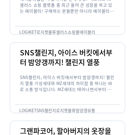
셀러스 쇼핑 플랫폼 중 최근 들어 큰 성장을 하고 있
는 에이블리! 구매하는 분들뿐만 아니라 에이블리에
서 판매를 준비하는 사업자들도 많아졌습니다. 에이
블리는 10~20대가 주 …
LOGIKET
로지켓
물류
셀러스
쇼핑몰
에이블리
SNS챌린지, 아이스 버킷에서부
터 밤양갱까지! 챌린지 열풍
SNS챌린지, 아이스 버킷에서부터 밤양갱까지! 챌린
지 열풍 기성세대와 MZ세대의 차이점 중 하나는 바
로 소통 방식입니다. MZ세대는 태어나면서부터 디
지털 기기를 사용한 일명 ‘디지털 네이티브(digital
native)’입니다. 디지털 기기에 친숙한 만큼 SNS에
도 능숙한 …
LOGIKET
SNS챌린지
로지켓
물류
밤양갱
유통
그랜파코어, 할아버지의 옷장을