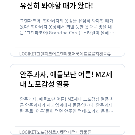
유심히 봐야할 때가 왔다!
그랜파코어, 할아버지의 옷장을 유심히 봐야할 때가
왔다! 할아버지 옷장에서 꺼낸 듯한 옷으로 멋을 내
는 ‘그랜파코어(Grandpa Core)’ 스타일이 올해 패
션 트렌드의 키워드로 떠오르고 있습니다. 그랜파코
어는 오랫동안 시행착오를 겪으며 자신만의 스타일
을 …
LOGIKET
그랜파코어
그랜파코어룩
레트로
로지켓
물류
안주과자, 애들보단 어른! MZ세
대 노포감성 열풍
안주과자, 애들보단 어른! MZ세대 노포감성 열풍 최
근 안주과자가 제과업계에서 돌풍입니다. 안주과자
란 주로 ‘어른’들이 먹던 안주인 먹태·노가리 등을
과자로 만든 걸 말합니다. 이름처럼 안주로 먹는 용
도기도 합니다. 최근 농심 먹태깡 …
LOGIKET
노포감성
로지켓
먹태
먹태깡
물류