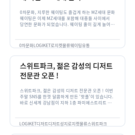
0차문화, 지루한 웨이팅도 즐겁게 하는 MZ세대 문화
웨이팅은 이제 MZ세대를 포함해 대중들 사이에서
당연한 문화가 되었습니다. 웨이팅 줄이 길게 늘어서
있는 곳은 지나가고 있는 사람들의 이목을 끌게 되고
자연스럽게 …
0차문화
LOGIKET
로지켓
물류
웨이팅
유통
스위트파크, 젊은 감성의 디저트
전문관 오픈 !
스위트파크, 젊은 감성의 디저트 전문관 오픈 ! 이번
주말 SNS를 한껏 달콤하게 만든 ‘핫플’이 있습니다.
바로 신세계 강남점이 지하 1층 파미에스트리트 분
수 광장에 새롭게 조성한 ‘스위트파크’입니다. 스위
트파크에서는 ‘국내 최초 …
LOGIKET
디저트
디저트성지
로지켓
물류
스위트파크