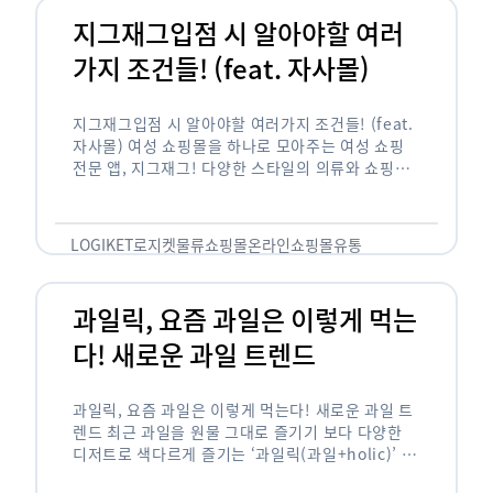
지그재그입점 시 알아야할 여러
가지 조건들! (feat. 자사몰)
지그재그입점 시 알아야할 여러가지 조건들! (feat.
자사몰) 여성 쇼핑몰을 하나로 모아주는 여성 쇼핑
전문 앱, 지그재그! 다양한 스타일의 의류와 쇼핑몰
을 한 눈에 볼 수 있다는 강점과 각종 프로모션/이벤
트 등을 …
LOGIKET
로지켓
물류
쇼핑몰
온라인쇼핑몰
유통
과일릭, 요즘 과일은 이렇게 먹는
다! 새로운 과일 트렌드
과일릭, 요즘 과일은 이렇게 먹는다! 새로운 과일 트
렌드 최근 과일을 원물 그대로 즐기기 보다 다양한
디저트로 색다르게 즐기는 ‘과일릭(과일+holic)’ 트
렌드가 확산되고 있습니다. ‘과일릭’은 ‘과일’과 ‘홀