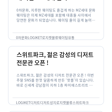
0차문화, 지루한 웨이팅도 즐겁게 하는 MZ세대 문화
웨이팅은 이제 MZ세대를 포함해 대중들 사이에서
당연한 문화가 되었습니다. 웨이팅 줄이 길게 늘어서
있는 곳은 지나가고 있는 사람들의 이목을 끌게 되고
자연스럽게 …
0차문화
LOGIKET
로지켓
물류
웨이팅
유통
스위트파크, 젊은 감성의 디저트
전문관 오픈 !
스위트파크, 젊은 감성의 디저트 전문관 오픈 ! 이번
주말 SNS를 한껏 달콤하게 만든 ‘핫플’이 있습니다.
바로 신세계 강남점이 지하 1층 파미에스트리트 분
수 광장에 새롭게 조성한 ‘스위트파크’입니다. 스위
트파크에서는 ‘국내 최초 …
LOGIKET
디저트
디저트성지
로지켓
물류
스위트파크