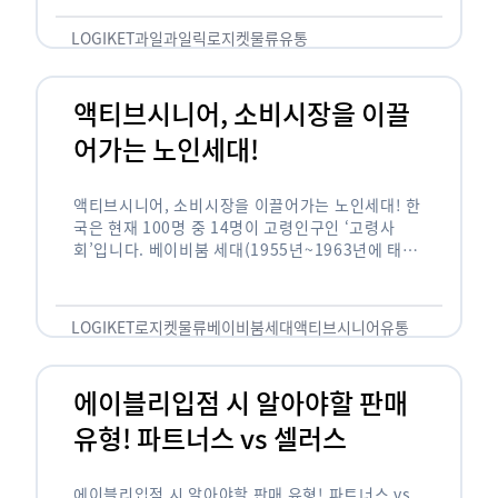
릭(중독되다)’을 합성한 신조어로 과일을 탕후루나
…
LOGIKET
과일
과일릭
로지켓
물류
유통
액티브시니어, 소비시장을 이끌
어가는 노인세대!
액티브시니어, 소비시장을 이끌어가는 노인세대! 한
국은 현재 100명 중 14명이 고령인구인 ‘고령사
회’입니다. 베이비붐 세대(1955년~1963년에 태어
난 인구)가 본격적으로 노인인구에 편입되며 2025
년이 되면 초고령사회에 진입할 것이라는 전망이 나
오고 있습니다. 하지만 사회가 늙어가는 …
LOGIKET
로지켓
물류
베이비붐세대
액티브시니어
유통
에이블리입점 시 알아야할 판매
유형! 파트너스 vs 셀러스
에이블리입점 시 알아야할 판매 유형! 파트너스 vs