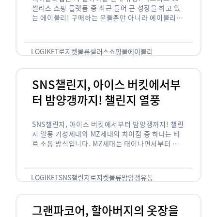
셀러스 쇼핑 플랫폼 중 최근 들어 큰 성장을 하고 있
는 에이블리! 구매하는 분들뿐만 아니라 에이블리에
서 판매를 준비하는 사업자들도 많아졌습니다. 에이
블리는 10~20대가 주 …
LOGIKET
로지켓
물류
셀러스
쇼핑몰
에이블리
SNS챌린지, 아이스 버킷에서부
터 밤양갱까지! 챌린지 열풍
SNS챌린지, 아이스 버킷에서부터 밤양갱까지! 챌린
지 열풍 기성세대와 MZ세대의 차이점 중 하나는 바
로 소통 방식입니다. MZ세대는 태어나면서부터 디
지털 기기를 사용한 일명 ‘디지털 네이티브(digital
native)’입니다. 디지털 기기에 친숙한 만큼 SNS에
도 능숙한 …
LOGIKET
SNS챌린지
로지켓
물류
밤양갱
유통
그랜파코어, 할아버지의 옷장을