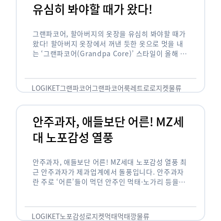
유심히 봐야할 때가 왔다!
그랜파코어, 할아버지의 옷장을 유심히 봐야할 때가
왔다! 할아버지 옷장에서 꺼낸 듯한 옷으로 멋을 내
는 ‘그랜파코어(Grandpa Core)’ 스타일이 올해 패
션 트렌드의 키워드로 떠오르고 있습니다. 그랜파코
어는 오랫동안 시행착오를 겪으며 자신만의 스타일
을 …
LOGIKET
그랜파코어
그랜파코어룩
레트로
로지켓
물류
안주과자, 애들보단 어른! MZ세
대 노포감성 열풍
안주과자, 애들보단 어른! MZ세대 노포감성 열풍 최
근 안주과자가 제과업계에서 돌풍입니다. 안주과자
란 주로 ‘어른’들이 먹던 안주인 먹태·노가리 등을
과자로 만든 걸 말합니다. 이름처럼 안주로 먹는 용
도기도 합니다. 최근 농심 먹태깡 …
LOGIKET
노포감성
로지켓
먹태
먹태깡
물류