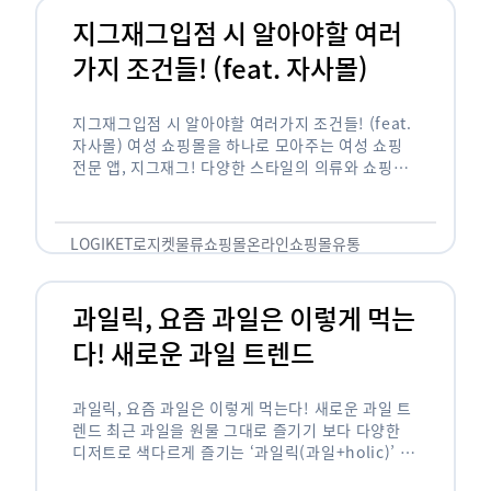
지그재그입점 시 알아야할 여러
가지 조건들! (feat. 자사몰)
지그재그입점 시 알아야할 여러가지 조건들! (feat.
자사몰) 여성 쇼핑몰을 하나로 모아주는 여성 쇼핑
전문 앱, 지그재그! 다양한 스타일의 의류와 쇼핑몰
을 한 눈에 볼 수 있다는 강점과 각종 프로모션/이벤
트 등을 …
LOGIKET
로지켓
물류
쇼핑몰
온라인쇼핑몰
유통
과일릭, 요즘 과일은 이렇게 먹는
다! 새로운 과일 트렌드
과일릭, 요즘 과일은 이렇게 먹는다! 새로운 과일 트
렌드 최근 과일을 원물 그대로 즐기기 보다 다양한
디저트로 색다르게 즐기는 ‘과일릭(과일+holic)’ 트
렌드가 확산되고 있습니다. ‘과일릭’은 ‘과일’과 ‘홀