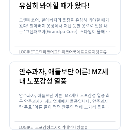
유심히 봐야할 때가 왔다!
그랜파코어, 할아버지의 옷장을 유심히 봐야할 때가
왔다! 할아버지 옷장에서 꺼낸 듯한 옷으로 멋을 내
는 ‘그랜파코어(Grandpa Core)’ 스타일이 올해 패
션 트렌드의 키워드로 떠오르고 있습니다. 그랜파코
어는 오랫동안 시행착오를 겪으며 자신만의 스타일
을 …
LOGIKET
그랜파코어
그랜파코어룩
레트로
로지켓
물류
안주과자, 애들보단 어른! MZ세
대 노포감성 열풍
안주과자, 애들보단 어른! MZ세대 노포감성 열풍 최
근 안주과자가 제과업계에서 돌풍입니다. 안주과자
란 주로 ‘어른’들이 먹던 안주인 먹태·노가리 등을
과자로 만든 걸 말합니다. 이름처럼 안주로 먹는 용
도기도 합니다. 최근 농심 먹태깡 …
LOGIKET
노포감성
로지켓
먹태
먹태깡
물류