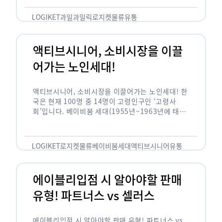
릭(중독되다)’을 합성한 신조어로 과일을 탕후루나
…
LOGIKET
과일
과일릭
로지켓
물류
유통
액티브시니어, 소비시장을 이끌
어가는 노인세대!
액티브시니어, 소비시장을 이끌어가는 노인세대! 한
국은 현재 100명 중 14명이 고령인구인 ‘고령사
회’입니다. 베이비붐 세대(1955년~1963년에 태어
난 인구)가 본격적으로 노인인구에 편입되며 2025
년이 되면 초고령사회에 진입할 것이라는 전망이 나
오고 있습니다. 하지만 사회가 늙어가는 …
LOGIKET
로지켓
물류
베이비붐세대
액티브시니어
유통
에이블리입점 시 알아야할 판매
유형! 파트너스 vs 셀러스
에이블리입점 시 알아야할 판매 유형! 파트너스 vs