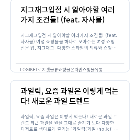
지그재그입점 시 알아야할 여러
가지 조건들! (feat. 자사몰)
지그재그입점 시 알아야할 여러가지 조건들! (feat.
자사몰) 여성 쇼핑몰을 하나로 모아주는 여성 쇼핑
전문 앱, 지그재그! 다양한 스타일의 의류와 쇼핑몰
을 한 눈에 볼 수 있다는 강점과 각종 프로모션/이벤
트 등을 …
LOGIKET
로지켓
물류
쇼핑몰
온라인쇼핑몰
유통
과일릭, 요즘 과일은 이렇게 먹는
다! 새로운 과일 트렌드
과일릭, 요즘 과일은 이렇게 먹는다! 새로운 과일 트
렌드 최근 과일을 원물 그대로 즐기기 보다 다양한
디저트로 색다르게 즐기는 ‘과일릭(과일+holic)’ 트
렌드가 확산되고 있습니다. ‘과일릭’은 ‘과일’과 ‘홀