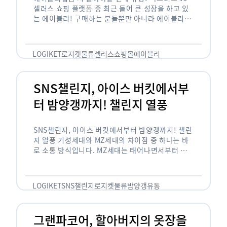
셀러스 쇼핑 플랫폼 중 최근 들어 큰 성장을 하고 있
는 에이블리! 구매하는 분들뿐만 아니라 에이블리에
서 판매를 준비하는 사업자들도 많아졌습니다. 에이
블리는 10~20대가 주 …
LOGIKET
로지켓
물류
셀러스
쇼핑몰
에이블리
SNS챌린지, 아이스 버킷에서부
터 밤양갱까지! 챌린지 열풍
SNS챌린지, 아이스 버킷에서부터 밤양갱까지! 챌린
지 열풍 기성세대와 MZ세대의 차이점 중 하나는 바
로 소통 방식입니다. MZ세대는 태어나면서부터 디
지털 기기를 사용한 일명 ‘디지털 네이티브(digital
native)’입니다. 디지털 기기에 친숙한 만큼 SNS에
도 능숙한 …
LOGIKET
SNS챌린지
로지켓
물류
밤양갱
유통
그랜파코어, 할아버지의 옷장을