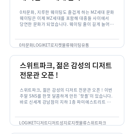
0차문화, 지루한 웨이팅도 즐겁게 하는 MZ세대 문화
웨이팅은 이제 MZ세대를 포함해 대중들 사이에서
당연한 문화가 되었습니다. 웨이팅 줄이 길게 늘어서
있는 곳은 지나가고 있는 사람들의 이목을 끌게 되고
자연스럽게 …
0차문화
LOGIKET
로지켓
물류
웨이팅
유통
스위트파크, 젊은 감성의 디저트
전문관 오픈 !
스위트파크, 젊은 감성의 디저트 전문관 오픈 ! 이번
주말 SNS를 한껏 달콤하게 만든 ‘핫플’이 있습니다.
바로 신세계 강남점이 지하 1층 파미에스트리트 분
수 광장에 새롭게 조성한 ‘스위트파크’입니다. 스위
트파크에서는 ‘국내 최초 …
LOGIKET
디저트
디저트성지
로지켓
물류
스위트파크