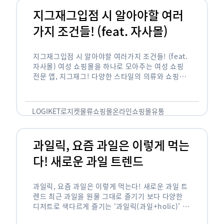
지그재그입점 시 알아야할 여러
가지 조건들! (feat. 자사몰)
지그재그입점 시 알아야할 여러가지 조건들! (feat.
자사몰) 여성 쇼핑몰을 하나로 모아주는 여성 쇼핑
전문 앱, 지그재그! 다양한 스타일의 의류와 쇼핑몰
을 한 눈에 볼 수 있다는 강점과 각종 프로모션/이벤
트 등을 …
LOGIKET
로지켓
물류
쇼핑몰
온라인쇼핑몰
유통
과일릭, 요즘 과일은 이렇게 먹는
다! 새로운 과일 트렌드
과일릭, 요즘 과일은 이렇게 먹는다! 새로운 과일 트
렌드 최근 과일을 원물 그대로 즐기기 보다 다양한
디저트로 색다르게 즐기는 ‘과일릭(과일+holic)’ 트
렌드가 확산되고 있습니다. ‘과일릭’은 ‘과일’과 ‘홀