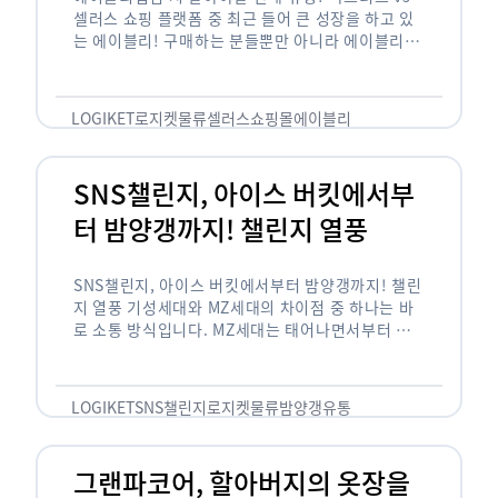
셀러스 쇼핑 플랫폼 중 최근 들어 큰 성장을 하고 있
는 에이블리! 구매하는 분들뿐만 아니라 에이블리에
서 판매를 준비하는 사업자들도 많아졌습니다. 에이
블리는 10~20대가 주 …
LOGIKET
로지켓
물류
셀러스
쇼핑몰
에이블리
SNS챌린지, 아이스 버킷에서부
터 밤양갱까지! 챌린지 열풍
SNS챌린지, 아이스 버킷에서부터 밤양갱까지! 챌린
지 열풍 기성세대와 MZ세대의 차이점 중 하나는 바
로 소통 방식입니다. MZ세대는 태어나면서부터 디
지털 기기를 사용한 일명 ‘디지털 네이티브(digital
native)’입니다. 디지털 기기에 친숙한 만큼 SNS에
도 능숙한 …
LOGIKET
SNS챌린지
로지켓
물류
밤양갱
유통
그랜파코어, 할아버지의 옷장을