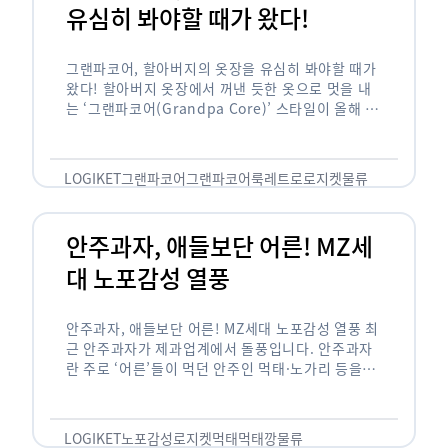
유심히 봐야할 때가 왔다!
그랜파코어, 할아버지의 옷장을 유심히 봐야할 때가
왔다! 할아버지 옷장에서 꺼낸 듯한 옷으로 멋을 내
는 ‘그랜파코어(Grandpa Core)’ 스타일이 올해 패
션 트렌드의 키워드로 떠오르고 있습니다. 그랜파코
어는 오랫동안 시행착오를 겪으며 자신만의 스타일
을 …
LOGIKET
그랜파코어
그랜파코어룩
레트로
로지켓
물류
안주과자, 애들보단 어른! MZ세
대 노포감성 열풍
안주과자, 애들보단 어른! MZ세대 노포감성 열풍 최
근 안주과자가 제과업계에서 돌풍입니다. 안주과자
란 주로 ‘어른’들이 먹던 안주인 먹태·노가리 등을
과자로 만든 걸 말합니다. 이름처럼 안주로 먹는 용
도기도 합니다. 최근 농심 먹태깡 …
LOGIKET
노포감성
로지켓
먹태
먹태깡
물류