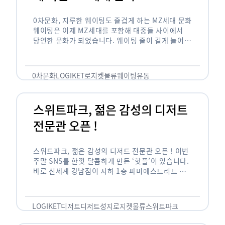
0차문화, 지루한 웨이팅도 즐겁게 하는 MZ세대 문화
웨이팅은 이제 MZ세대를 포함해 대중들 사이에서
당연한 문화가 되었습니다. 웨이팅 줄이 길게 늘어서
있는 곳은 지나가고 있는 사람들의 이목을 끌게 되고
자연스럽게 …
0차문화
LOGIKET
로지켓
물류
웨이팅
유통
스위트파크, 젊은 감성의 디저트
전문관 오픈 !
스위트파크, 젊은 감성의 디저트 전문관 오픈 ! 이번
주말 SNS를 한껏 달콤하게 만든 ‘핫플’이 있습니다.
바로 신세계 강남점이 지하 1층 파미에스트리트 분
수 광장에 새롭게 조성한 ‘스위트파크’입니다. 스위
트파크에서는 ‘국내 최초 …
LOGIKET
디저트
디저트성지
로지켓
물류
스위트파크