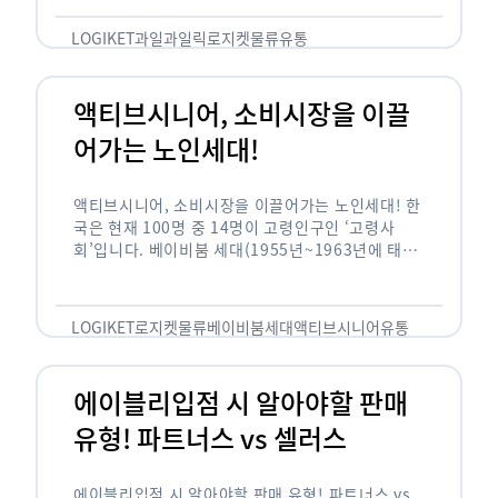
릭(중독되다)’을 합성한 신조어로 과일을 탕후루나
…
LOGIKET
과일
과일릭
로지켓
물류
유통
액티브시니어, 소비시장을 이끌
어가는 노인세대!
액티브시니어, 소비시장을 이끌어가는 노인세대! 한
국은 현재 100명 중 14명이 고령인구인 ‘고령사
회’입니다. 베이비붐 세대(1955년~1963년에 태어
난 인구)가 본격적으로 노인인구에 편입되며 2025
년이 되면 초고령사회에 진입할 것이라는 전망이 나
오고 있습니다. 하지만 사회가 늙어가는 …
LOGIKET
로지켓
물류
베이비붐세대
액티브시니어
유통
에이블리입점 시 알아야할 판매
유형! 파트너스 vs 셀러스
에이블리입점 시 알아야할 판매 유형! 파트너스 vs