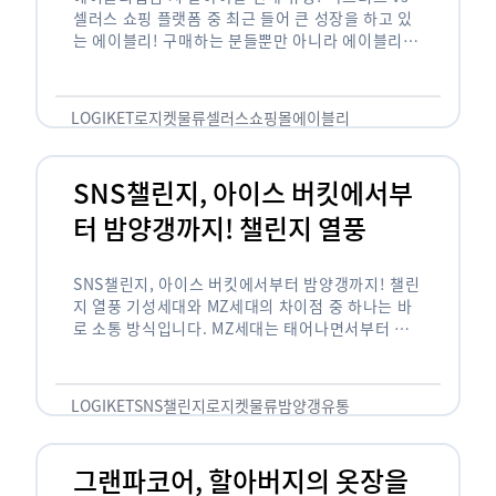
셀러스 쇼핑 플랫폼 중 최근 들어 큰 성장을 하고 있
는 에이블리! 구매하는 분들뿐만 아니라 에이블리에
서 판매를 준비하는 사업자들도 많아졌습니다. 에이
블리는 10~20대가 주 …
LOGIKET
로지켓
물류
셀러스
쇼핑몰
에이블리
SNS챌린지, 아이스 버킷에서부
터 밤양갱까지! 챌린지 열풍
SNS챌린지, 아이스 버킷에서부터 밤양갱까지! 챌린
지 열풍 기성세대와 MZ세대의 차이점 중 하나는 바
로 소통 방식입니다. MZ세대는 태어나면서부터 디
지털 기기를 사용한 일명 ‘디지털 네이티브(digital
native)’입니다. 디지털 기기에 친숙한 만큼 SNS에
도 능숙한 …
LOGIKET
SNS챌린지
로지켓
물류
밤양갱
유통
그랜파코어, 할아버지의 옷장을