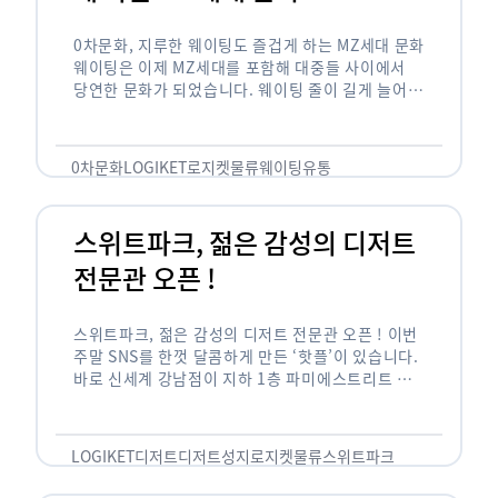
0차문화, 지루한 웨이팅도 즐겁게 하는 MZ세대 문화
웨이팅은 이제 MZ세대를 포함해 대중들 사이에서
당연한 문화가 되었습니다. 웨이팅 줄이 길게 늘어서
있는 곳은 지나가고 있는 사람들의 이목을 끌게 되고
자연스럽게 …
0차문화
LOGIKET
로지켓
물류
웨이팅
유통
스위트파크, 젊은 감성의 디저트
전문관 오픈 !
스위트파크, 젊은 감성의 디저트 전문관 오픈 ! 이번
주말 SNS를 한껏 달콤하게 만든 ‘핫플’이 있습니다.
바로 신세계 강남점이 지하 1층 파미에스트리트 분
수 광장에 새롭게 조성한 ‘스위트파크’입니다. 스위
트파크에서는 ‘국내 최초 …
LOGIKET
디저트
디저트성지
로지켓
물류
스위트파크