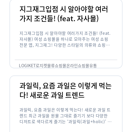
지그재그입점 시 알아야할 여러
가지 조건들! (feat. 자사몰)
지그재그입점 시 알아야할 여러가지 조건들! (feat.
자사몰) 여성 쇼핑몰을 하나로 모아주는 여성 쇼핑
전문 앱, 지그재그! 다양한 스타일의 의류와 쇼핑몰
을 한 눈에 볼 수 있다는 강점과 각종 프로모션/이벤
트 등을 …
LOGIKET
로지켓
물류
쇼핑몰
온라인쇼핑몰
유통
과일릭, 요즘 과일은 이렇게 먹는
다! 새로운 과일 트렌드
과일릭, 요즘 과일은 이렇게 먹는다! 새로운 과일 트
렌드 최근 과일을 원물 그대로 즐기기 보다 다양한
디저트로 색다르게 즐기는 ‘과일릭(과일+holic)’ 트
렌드가 확산되고 있습니다. ‘과일릭’은 ‘과일’과 ‘홀