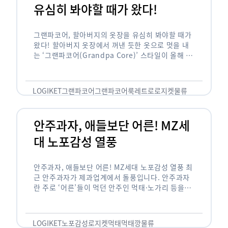
유심히 봐야할 때가 왔다!
그랜파코어, 할아버지의 옷장을 유심히 봐야할 때가
왔다! 할아버지 옷장에서 꺼낸 듯한 옷으로 멋을 내
는 ‘그랜파코어(Grandpa Core)’ 스타일이 올해 패
션 트렌드의 키워드로 떠오르고 있습니다. 그랜파코
어는 오랫동안 시행착오를 겪으며 자신만의 스타일
을 …
LOGIKET
그랜파코어
그랜파코어룩
레트로
로지켓
물류
안주과자, 애들보단 어른! MZ세
대 노포감성 열풍
안주과자, 애들보단 어른! MZ세대 노포감성 열풍 최
근 안주과자가 제과업계에서 돌풍입니다. 안주과자
란 주로 ‘어른’들이 먹던 안주인 먹태·노가리 등을
과자로 만든 걸 말합니다. 이름처럼 안주로 먹는 용
도기도 합니다. 최근 농심 먹태깡 …
LOGIKET
노포감성
로지켓
먹태
먹태깡
물류