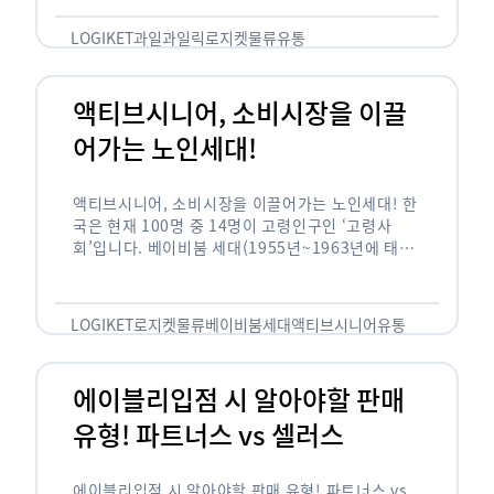
릭(중독되다)’을 합성한 신조어로 과일을 탕후루나
…
LOGIKET
과일
과일릭
로지켓
물류
유통
액티브시니어, 소비시장을 이끌
어가는 노인세대!
액티브시니어, 소비시장을 이끌어가는 노인세대! 한
국은 현재 100명 중 14명이 고령인구인 ‘고령사
회’입니다. 베이비붐 세대(1955년~1963년에 태어
난 인구)가 본격적으로 노인인구에 편입되며 2025
년이 되면 초고령사회에 진입할 것이라는 전망이 나
오고 있습니다. 하지만 사회가 늙어가는 …
LOGIKET
로지켓
물류
베이비붐세대
액티브시니어
유통
에이블리입점 시 알아야할 판매
유형! 파트너스 vs 셀러스
에이블리입점 시 알아야할 판매 유형! 파트너스 vs