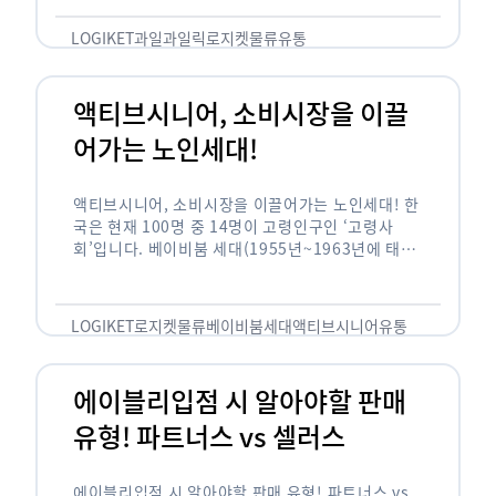
릭(중독되다)’을 합성한 신조어로 과일을 탕후루나
…
LOGIKET
과일
과일릭
로지켓
물류
유통
액티브시니어, 소비시장을 이끌
어가는 노인세대!
액티브시니어, 소비시장을 이끌어가는 노인세대! 한
국은 현재 100명 중 14명이 고령인구인 ‘고령사
회’입니다. 베이비붐 세대(1955년~1963년에 태어
난 인구)가 본격적으로 노인인구에 편입되며 2025
년이 되면 초고령사회에 진입할 것이라는 전망이 나
오고 있습니다. 하지만 사회가 늙어가는 …
LOGIKET
로지켓
물류
베이비붐세대
액티브시니어
유통
에이블리입점 시 알아야할 판매
유형! 파트너스 vs 셀러스
에이블리입점 시 알아야할 판매 유형! 파트너스 vs