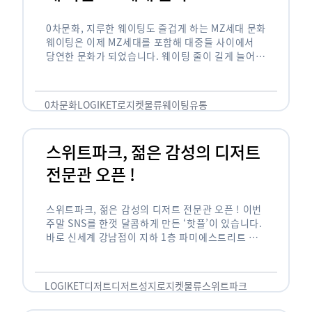
0차문화, 지루한 웨이팅도 즐겁게 하는 MZ세대 문화
웨이팅은 이제 MZ세대를 포함해 대중들 사이에서
당연한 문화가 되었습니다. 웨이팅 줄이 길게 늘어서
있는 곳은 지나가고 있는 사람들의 이목을 끌게 되고
자연스럽게 …
0차문화
LOGIKET
로지켓
물류
웨이팅
유통
스위트파크, 젊은 감성의 디저트
전문관 오픈 !
스위트파크, 젊은 감성의 디저트 전문관 오픈 ! 이번
주말 SNS를 한껏 달콤하게 만든 ‘핫플’이 있습니다.
바로 신세계 강남점이 지하 1층 파미에스트리트 분
수 광장에 새롭게 조성한 ‘스위트파크’입니다. 스위
트파크에서는 ‘국내 최초 …
LOGIKET
디저트
디저트성지
로지켓
물류
스위트파크