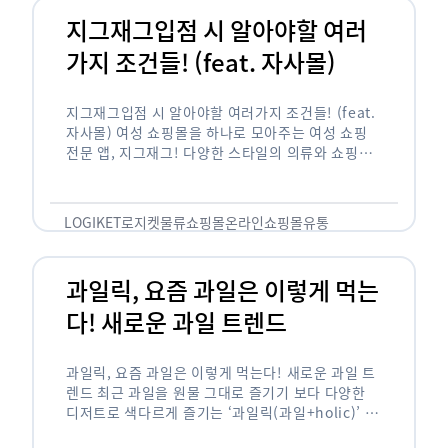
지그재그입점 시 알아야할 여러
가지 조건들! (feat. 자사몰)
지그재그입점 시 알아야할 여러가지 조건들! (feat.
자사몰) 여성 쇼핑몰을 하나로 모아주는 여성 쇼핑
전문 앱, 지그재그! 다양한 스타일의 의류와 쇼핑몰
을 한 눈에 볼 수 있다는 강점과 각종 프로모션/이벤
트 등을 …
LOGIKET
로지켓
물류
쇼핑몰
온라인쇼핑몰
유통
과일릭, 요즘 과일은 이렇게 먹는
다! 새로운 과일 트렌드
과일릭, 요즘 과일은 이렇게 먹는다! 새로운 과일 트
렌드 최근 과일을 원물 그대로 즐기기 보다 다양한
디저트로 색다르게 즐기는 ‘과일릭(과일+holic)’ 트
렌드가 확산되고 있습니다. ‘과일릭’은 ‘과일’과 ‘홀