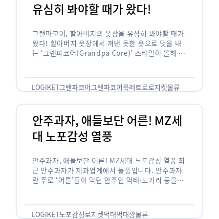
유심히 봐야할 때가 왔다!
그랜파코어, 할아버지의 옷장을 유심히 봐야할 때가
왔다! 할아버지 옷장에서 꺼낸 듯한 옷으로 멋을 내
는 ‘그랜파코어(Grandpa Core)’ 스타일이 올해 패
션 트렌드의 키워드로 떠오르고 있습니다. 그랜파코
어는 오랫동안 시행착오를 겪으며 자신만의 스타일
을 …
LOGIKET
그랜파코어
그랜파코어룩
레트로
로지켓
물류
안주과자, 애들보단 어른! MZ세
대 노포감성 열풍
안주과자, 애들보단 어른! MZ세대 노포감성 열풍 최
근 안주과자가 제과업계에서 돌풍입니다. 안주과자
란 주로 ‘어른’들이 먹던 안주인 먹태·노가리 등을
과자로 만든 걸 말합니다. 이름처럼 안주로 먹는 용
도기도 합니다. 최근 농심 먹태깡 …
LOGIKET
노포감성
로지켓
먹태
먹태깡
물류