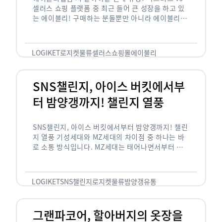
셀러스 쇼핑 플랫폼 중 최근 들어 큰 성장을 하고 있
는 에이블리! 구매하는 분들뿐만 아니라 에이블리에
서 판매를 준비하는 사업자들도 많아졌습니다. 에이
블리는 10~20대가 주 …
LOGIKET
로지켓
물류
셀러스
쇼핑몰
에이블리
SNS챌린지, 아이스 버킷에서부
터 밤양갱까지! 챌린지 열풍
SNS챌린지, 아이스 버킷에서부터 밤양갱까지! 챌린
지 열풍 기성세대와 MZ세대의 차이점 중 하나는 바
로 소통 방식입니다. MZ세대는 태어나면서부터 디
지털 기기를 사용한 일명 ‘디지털 네이티브(digital
native)’입니다. 디지털 기기에 친숙한 만큼 SNS에
도 능숙한 …
LOGIKET
SNS챌린지
로지켓
물류
밤양갱
유통
그랜파코어, 할아버지의 옷장을