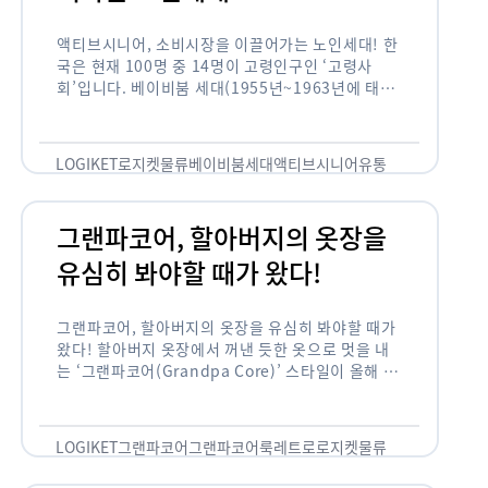
액티브시니어, 소비시장을 이끌어가는 노인세대! 한
국은 현재 100명 중 14명이 고령인구인 ‘고령사
회’입니다. 베이비붐 세대(1955년~1963년에 태어
난 인구)가 본격적으로 노인인구에 편입되며 2025
년이 되면 초고령사회에 진입할 것이라는 전망이 나
오고 있습니다. 하지만 사회가 늙어가는 …
LOGIKET
로지켓
물류
베이비붐세대
액티브시니어
유통
그랜파코어, 할아버지의 옷장을
유심히 봐야할 때가 왔다!
그랜파코어, 할아버지의 옷장을 유심히 봐야할 때가
왔다! 할아버지 옷장에서 꺼낸 듯한 옷으로 멋을 내
는 ‘그랜파코어(Grandpa Core)’ 스타일이 올해 패
션 트렌드의 키워드로 떠오르고 있습니다. 그랜파코
어는 오랫동안 시행착오를 겪으며 자신만의 스타일
을 …
LOGIKET
그랜파코어
그랜파코어룩
레트로
로지켓
물류