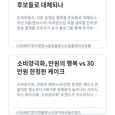
후보들로 대체되나
트위치철수, 다른 동영상 플랫폼 후보들로 대체되나
지난 5일(현지시각) 아마존닷컴 계열 글로벌 인터넷
방송 플랫폼 트위치가 공식 블로그를 통해 한국에서
사업을 철수하겠다고 밝히면서, 트위치 스트리머들
은 길게는 10년 가까운 시간과 돈을 투자한 …
LOGIKET
로지켓
망사용료
물류
스트림플레이션
유통
소비양극화, 만원의 행복 vs 30
만원 한정판 케이크
소비양극화, 만원의 행복vs30만원 한정판 케이크 연
말이면 평소보다 3배가량 판매량이 늘어나는 크리스
마스 케이크에 ‘소비양극화’ 트렌드가 두드러지고 있
습니다. 대형마트 업계에선 ‘가성비’를 높인 1만원
이하의 케이크가 등장했고, 특급 호텔은 이보다 30
배가 비싼 …
LOGIKET
로지켓
물류
소비양극화
유통
트렌드