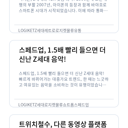
행의 부활 2007년, 아이폰의 등장과 함께 바야흐로
스마트폰 시대가 시작되었습니다. 이에 따라 통화와
문자 등 기본 기능(feature)만 가능한 피처폰은 자
연스레 역사 속으로 …
LOGIKET
Z세대
레트로
로지켓
물류
유통
스페드업, 1.5배 빨리 들으면 더
신난 Z세대 음악!
스페드업, 1.5배 빨리 들으면 더 신난 Z세대 음악!
빠르게 바뀌어가는 대중가요 트렌드, 한 때는 느긋하
고 여유있는 음악을 소비하는 것이 유행이었습니다.
하지만 최근 Z세대(1990년대 중반에서 2000년대
초반에 걸쳐 태어난 세대)를 …
LOGIKET
Z세대
로지켓
물류
쇼트폼
스페드업
트위치철수, 다른 동영상 플랫폼