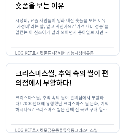
숏폼을 보는 이유
시성비, 요즘 사람들이 영화 대신 숏폼을 보는 이유
‘가성비’라는 말, 알고 계신가요? ‘가격 대비 성능’을
일컫는 이 신조어가 널리 쓰이면서 동아일보 지면 기
사에까지 등장한 게 2012년부터인데요. 이 가성비
의 원조는 …
LOGIKET
로지켓
물류
시간대비성능
시성비
유통
크리스마스씰, 추억 속의 씰이 편
의점에서 부활하다!
크리스마스씰, 추억 속의 씰이 편의점에서 부활하
다! 2000년대에 유행했던 크리스마스 씰 문화, 기억
하시나요? 크리스마스 씰은 한때 전 국민 구매 열풍
이 불 정도로 연말 대표 기부 모금 운동 중 하나였습
니다. 하지만 …
LOGIKET
로지켓
모금운동
물류
유통
크리스마스씰