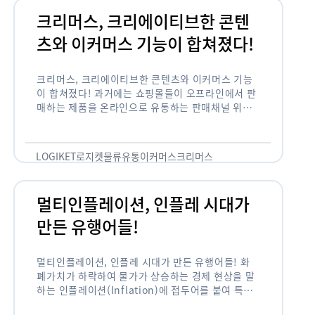
크리머스, 크리에이티브한 콘텐
츠와 이커머스 기능이 합쳐졌다!
크리머스, 크리에이티브한 콘텐츠와 이커머스 기능
이 합쳐졌다! 과거에는 쇼핑몰들이 오프라인에서 판
매하는 제품을 온라인으로 유통하는 판매채널 위주
의 역할이 강했다면, 최근에는 마켓이라는 인식을 넘
어 제품을 통해 소비자와 소통하고 즐거움을 전달하
는 콘텐츠 기반의 …
LOGIKET
로지켓
물류
유통
이커머스
크리머스
멀티인플레이션, 인플레 시대가
만든 유행어들!
멀티인플레이션, 인플레 시대가 만든 유행어들! 화
폐가치가 하락하여 물가가 상승하는 경제 현상을 말
하는 인플레이션(Inflation)에 접두어를 붙여 특정
현상의 인플레화를 의미하는 용어들이 최근 많이 사