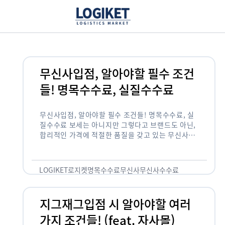
무신사입점, 알아야할 필수 조건
들! 명목수수료, 실질수수료
무신사입점, 알아야할 필수 조건들! 명목수수료, 실
질수수료 보세는 아니지만 그렇다고 브랜드도 아닌,
합리적인 가격에 적절한 품질을 갖고 있는 무신사!
한국의 유니클로라는 키워드를 갖고있는 무신사라는
플랫폼은 국내 최대 규모의 온라인 패션 …
LOGIKET
로지켓
명목수수료
무신사
무신사수수료
무신사입점
지그재그입점 시 알아야할 여러
가지 조건들! (feat. 자사몰)