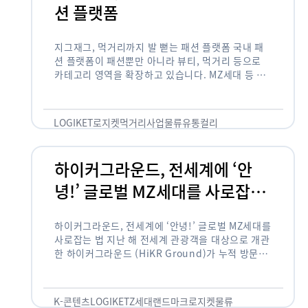
션 플랫폼
지그재그, 먹거리까지 발 뻗는 패션 플랫폼 국내 패
션 플랫폼이 패션뿐만 아니라 뷰티, 먹거리 등으로
카테고리 영역을 확장하고 있습니다. MZ세대 등 주
요 고객 사이에서 수요가 높은 식품 카테고리까지 발
을 뻗어 …
LOGIKET
로지켓
먹거리사업
물류
유통
컬리
하이커그라운드, 전세계에 ‘안
녕!’ 글로벌 MZ세대를 사로잡는
법
하이커그라운드, 전세계에 ‘안녕!’ 글로벌 MZ세대를
사로잡는 법 지난 해 전세계 관광객을 대상으로 개관
한 하이커그라운드 (HiKR Ground)가 누적 방문객
100만명을 넘어섰습니다. 한국관광공사는 “2022
년 7월 개관한 한국관광홍보관 하이커그라운드 누적
방문객이 100만명을 …
K-콘텐츠
LOGIKET
Z세대
랜드마크
로지켓
물류