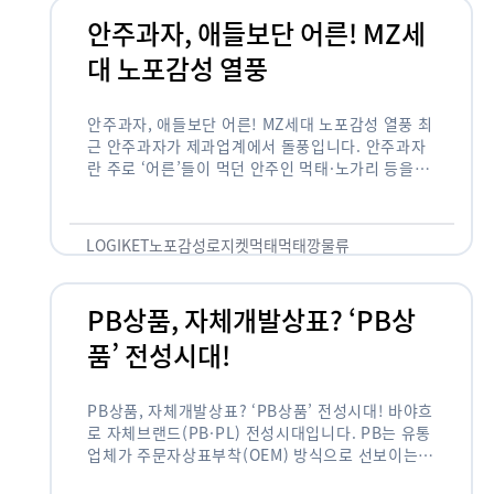
안주과자, 애들보단 어른! MZ세
대 노포감성 열풍
안주과자, 애들보단 어른! MZ세대 노포감성 열풍 최
근 안주과자가 제과업계에서 돌풍입니다. 안주과자
란 주로 ‘어른’들이 먹던 안주인 먹태·노가리 등을
과자로 만든 걸 말합니다. 이름처럼 안주로 먹는 용
도기도 합니다. 최근 농심 먹태깡 …
LOGIKET
노포감성
로지켓
먹태
먹태깡
물류
PB상품, 자체개발상표? ‘PB상
품’ 전성시대!
PB상품, 자체개발상표? ‘PB상품’ 전성시대! 바야흐
로 자체브랜드(PB·PL) 전성시대입니다. PB는 유통
업체가 주문자상표부착(OEM) 방식으로 선보이는
독자 브랜드 상품을 뜻합니다. 이제 PB는 국내외 할