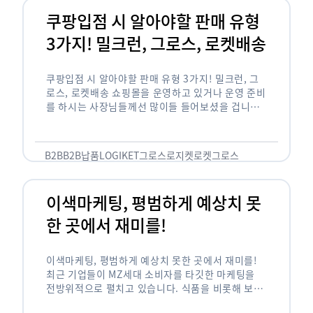
쿠팡입점 시 알아야할 판매 유형
3가지! 밀크런, 그로스, 로켓배송
쿠팡입점 시 알아야할 판매 유형 3가지! 밀크런, 그
로스, 로켓배송 쇼핑몰을 운영하고 있거나 운영 준비
를 하시는 사장님들께선 많이들 들어보셨을 겁니다.
네이버의 스마트 스토어, 카카오톡의 선물하기와 쿠
팡까지. 하지만 스마트 스토어와 카톡 …
B2B
B2B납품
LOGIKET
그로스
로지켓
로켓그로스
이색마케팅, 평범하게 예상치 못
한 곳에서 재미를!
이색마케팅, 평범하게 예상치 못한 곳에서 재미를!
최근 기업들이 MZ세대 소비자를 타깃한 마케팅을
전방위적으로 펼치고 있습니다. 식품을 비롯해 보수
적이라고 평가되는 건설, 금융업계까지 MZ세대는