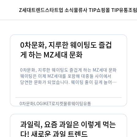
Z세대
트렌드
스타트업 소식
물류사 TIP
쇼핑몰 TIP
유통조
0차문화, 지루한 웨이팅도 즐겁
게 하는 MZ세대 문화
0차문화, 지루한 웨이팅도 즐겁게 하는 MZ세대 문화
웨이팅은 이제 MZ세대를 포함해 대중들 사이에서
당연한 문화가 되었습니다. 웨이팅 줄이 길게 늘어서
있는 곳은 지나가고 있는 사람들의 이목을 끌게 되고
자연스럽게 …
0차문화
LOGIKET
로지켓
물류
웨이팅
유통
과일릭, 요즘 과일은 이렇게 먹는
다! 새로운 과일 트렌드