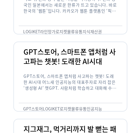
국인 일본에서는 새로운 한류가 뜨고 있습니다. 바로
한국의 ‘웹툰’입니다. 카카오가 웹툰 플랫폼인 ‘픽코
마’로 일본 앱 시장 정상에 올랐습니다. 일본 앱 마켓
에서 소비자 …
LOGIKET
라인망가
로지켓
물류
유통
지식재산권
GPT스토어, 스마트폰 앱처럼 사
고파는 챗봇! 도래한 AI시대
GPT스토어, 스마트폰 앱처럼 사고파는 챗봇! 도래
한 AI시대 어느새 인공지능의 대표주자로 자리 잡은
‘생성형 AI’ 챗GPT. 사람처럼 학습하고 대화해 수많
은 화제를 몰고 많은 이들에게 충격을 안겨주었습니
다. 그저 조금 더 똑똑한 …
GPT스토어
LOGIKET
로지켓
물류
유통
인공지능
지그재그, 먹거리까지 발 뻗는 패