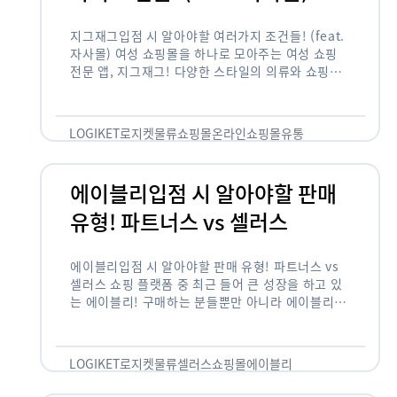
지그재그입점 시 알아야할 여러가지 조건들! (feat.
자사몰) 여성 쇼핑몰을 하나로 모아주는 여성 쇼핑
전문 앱, 지그재그! 다양한 스타일의 의류와 쇼핑몰
을 한 눈에 볼 수 있다는 강점과 각종 프로모션/이벤
트 등을 …
LOGIKET
로지켓
물류
쇼핑몰
온라인쇼핑몰
유통
에이블리입점 시 알아야할 판매
유형! 파트너스 vs 셀러스
에이블리입점 시 알아야할 판매 유형! 파트너스 vs
셀러스 쇼핑 플랫폼 중 최근 들어 큰 성장을 하고 있
는 에이블리! 구매하는 분들뿐만 아니라 에이블리에
서 판매를 준비하는 사업자들도 많아졌습니다. 에이
블리는 10~20대가 주 …
LOGIKET
로지켓
물류
셀러스
쇼핑몰
에이블리