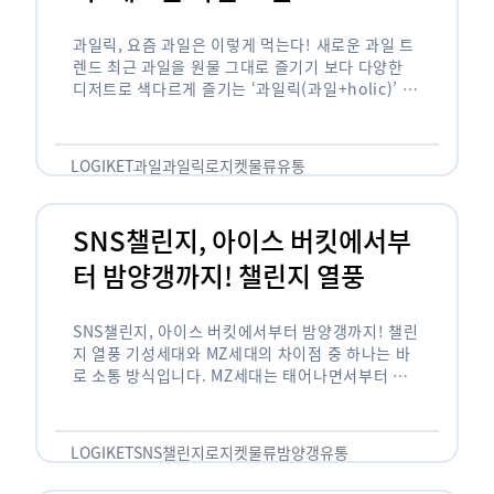
과일릭, 요즘 과일은 이렇게 먹는다! 새로운 과일 트
렌드 최근 과일을 원물 그대로 즐기기 보다 다양한
디저트로 색다르게 즐기는 ‘과일릭(과일+holic)’ 트
렌드가 확산되고 있습니다. ‘과일릭’은 ‘과일’과 ‘홀
릭(중독되다)’을 합성한 신조어로 과일을 탕후루나
…
LOGIKET
과일
과일릭
로지켓
물류
유통
SNS챌린지, 아이스 버킷에서부
터 밤양갱까지! 챌린지 열풍
SNS챌린지, 아이스 버킷에서부터 밤양갱까지! 챌린
지 열풍 기성세대와 MZ세대의 차이점 중 하나는 바
로 소통 방식입니다. MZ세대는 태어나면서부터 디
지털 기기를 사용한 일명 ‘디지털 네이티브(digital
native)’입니다. 디지털 기기에 친숙한 만큼 SNS에
도 능숙한 …
LOGIKET
SNS챌린지
로지켓
물류
밤양갱
유통