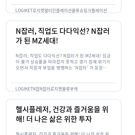
용되고 있습니다. 런치플레이션, 애그플레이션, 슈
링크플레이션, 그리드플레이션 등등. …
LOGIKET
로지켓
멀티인플레이션
물류
슈링크플레이션
유통
N잡러, 직업도 다다익선? N잡러
가 된 MZ세대!
N잡러, 직업도 다다익선? N잡러가 된 MZ세대! 임금
이 물가 상승률을 따라잡지 못하고 경기 침체 위기가
오면서 직장과 부업을 병행하는 ‘N잡러’ 가 등장했습
니다. 바야흐로 ‘N잡’ 시대입니다. 이는 불안정한 급
여와 갈수록 하락하는 …
LOGIKET
N잡
N잡러
로지켓
물류
부캐
헬시플레저, 건강과 즐거움을 위
해! 더 나은 삶은 위한 투자
헬시플레저, 건강과 즐거움을 위해! 더 나은 삶은 위