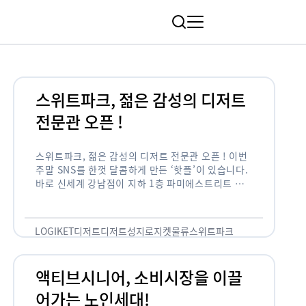
림
스위트파크, 젊은 감성의 디저트
전문관 오픈 !
스위트파크, 젊은 감성의 디저트 전문관 오픈 ! 이번
주말 SNS를 한껏 달콤하게 만든 ‘핫플’이 있습니다.
바로 신세계 강남점이 지하 1층 파미에스트리트 분
수 광장에 새롭게 조성한 ‘스위트파크’입니다. 스위
트파크에서는 ‘국내 최초 …
LOGIKET
디저트
디저트성지
로지켓
물류
스위트파크
액티브시니어, 소비시장을 이끌
어가는 노인세대!