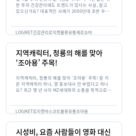
한 투자 건강관리에도 트렌드가 있다는 사실, 알고
있으신가요? 대표적인 사례가 2000년대 초반 우리
나라에 불었던 웰빙 열풍입니다. 어디서든 쉽게 웰빙
이라는 단어를 찾아볼 수 …
LOGIKET
건강관리
로지켓
물류
유통
제로슈머
지역캐릭터, 청룡의 해를 맞아
‘조아용’ 주목!
지역캐릭터, 청룡의 해를 맞아 ‘조아용’ 주목! 잘 키
운 지역캐릭터 하나, 열 홍보대사 안 부럽다고 하나
요? 최근 몇 년 사이 MZ세대와의 소통을 목적으로,
또는 2024년 신년을 맞이하여 캐릭터를 새로 론칭
하거나 …
LOGIKET
로지켓
마스코트
물류
유통
조아용
시성비, 요즘 사람들이 영화 대신