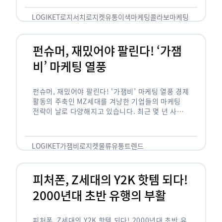
놓칠 수 없는 고객입니다. 이러한 이유로 대부분의
…
LOGIKET
로지서치
로지켓
유통
이색마케팅
콜라보마케팅
펀슈머, 재밌어야 팔린다! ‘가잼
비’ 마케팅 열풍
펀슈머, 재밌어야 팔린다! ‘가잼비’ 마케팅 열풍 경제
활동의 주축인 MZ세대를 겨냥한 기업들의 마케팅
전략이 날로 다양해지고 있습니다. 최근 몇 년 사이
20·30세대에서 가장 핫한 소비 트렌드로 자리 잡은
것은 일명 …
LOGIKET
가잼비
로지켓
물류
유통
트렌드
피처폰, Z세대의 Y2K 핫템 되다!
2000년대 초반 유행의 부활
피처폰, Z세대의 Y2K 핫템 되다! 2000년대 초반 유