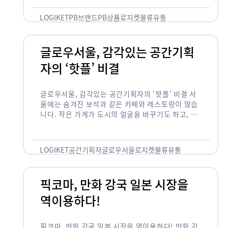
것 없이 유통산업의 핵심으로 성장했습니다. 특히 고
물가 시대와 맞물려 …
LOGIKET
PB브랜드
PB상품
로지켓
물류
유통
글로우서울, 감각있는 공간기획
자의 ‘핫플’ 비결
글로우서울, 감각있는 공간기획자의 ‘핫플’ 비결 서
울에는 숨겨진 보석과 같은 카페와 레스토랑이 많습
니다. 작은 가게가 도시의 얼굴을 바꾸기도 하고, 쇠
락한 지역을 부활시키기도 합니다. 이러한 잘나가는
오프라인 공간 뒤에는 항상 감각있는 …
LOGIKET
공간기획자
글로우서울
로지켓
물류
유통
픽코마, 만화 강국 일본 시장을
역이용하다!
픽코마, 만화 강국 일본 시장을 역이용하다! 만화 강