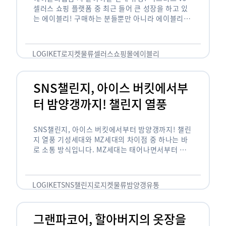
셀러스 쇼핑 플랫폼 중 최근 들어 큰 성장을 하고 있
는 에이블리! 구매하는 분들뿐만 아니라 에이블리에
서 판매를 준비하는 사업자들도 많아졌습니다. 에이
블리는 10~20대가 주 …
LOGIKET
로지켓
물류
셀러스
쇼핑몰
에이블리
SNS챌린지, 아이스 버킷에서부
터 밤양갱까지! 챌린지 열풍
SNS챌린지, 아이스 버킷에서부터 밤양갱까지! 챌린
지 열풍 기성세대와 MZ세대의 차이점 중 하나는 바
로 소통 방식입니다. MZ세대는 태어나면서부터 디
지털 기기를 사용한 일명 ‘디지털 네이티브(digital
native)’입니다. 디지털 기기에 친숙한 만큼 SNS에
도 능숙한 …
LOGIKET
SNS챌린지
로지켓
물류
밤양갱
유통
그랜파코어, 할아버지의 옷장을