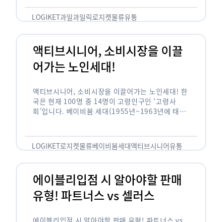
릭(중독되다)’을 합성한 신조어로 과일을 탕후루나
…
LOGIKET
과일
과일릭
로지켓
물류
유통
액티브시니어, 소비시장을 이끌
어가는 노인세대!
액티브시니어, 소비시장을 이끌어가는 노인세대! 한
국은 현재 100명 중 14명이 고령인구인 ‘고령사
회’입니다. 베이비붐 세대(1955년~1963년에 태어
난 인구)가 본격적으로 노인인구에 편입되며 2025
년이 되면 초고령사회에 진입할 것이라는 전망이 나
오고 있습니다. 하지만 사회가 늙어가는 …
LOGIKET
로지켓
물류
베이비붐세대
액티브시니어
유통
에이블리입점 시 알아야할 판매
유형! 파트너스 vs 셀러스
에이블리입점 시 알아야할 판매 유형! 파트너스 vs