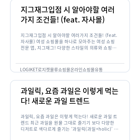
지그재그입점 시 알아야할 여러
가지 조건들! (feat. 자사몰)
지그재그입점 시 알아야할 여러가지 조건들! (feat.
자사몰) 여성 쇼핑몰을 하나로 모아주는 여성 쇼핑
전문 앱, 지그재그! 다양한 스타일의 의류와 쇼핑몰
을 한 눈에 볼 수 있다는 강점과 각종 프로모션/이벤
트 등을 …
LOGIKET
로지켓
물류
쇼핑몰
온라인쇼핑몰
유통
과일릭, 요즘 과일은 이렇게 먹는
다! 새로운 과일 트렌드
과일릭, 요즘 과일은 이렇게 먹는다! 새로운 과일 트
렌드 최근 과일을 원물 그대로 즐기기 보다 다양한
디저트로 색다르게 즐기는 ‘과일릭(과일+holic)’ 트
렌드가 확산되고 있습니다. ‘과일릭’은 ‘과일’과 ‘홀