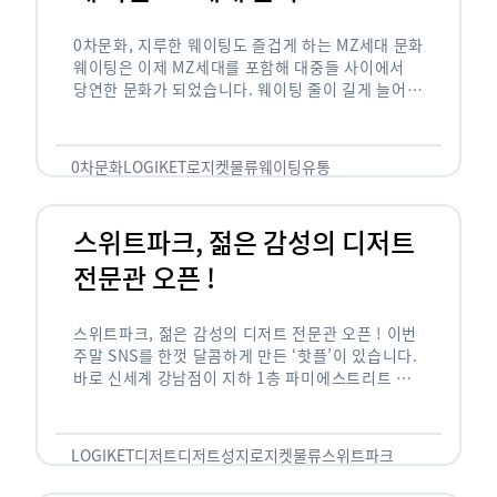
0차문화, 지루한 웨이팅도 즐겁게 하는 MZ세대 문화
웨이팅은 이제 MZ세대를 포함해 대중들 사이에서
당연한 문화가 되었습니다. 웨이팅 줄이 길게 늘어서
있는 곳은 지나가고 있는 사람들의 이목을 끌게 되고
자연스럽게 …
0차문화
LOGIKET
로지켓
물류
웨이팅
유통
스위트파크, 젊은 감성의 디저트
전문관 오픈 !
스위트파크, 젊은 감성의 디저트 전문관 오픈 ! 이번
주말 SNS를 한껏 달콤하게 만든 ‘핫플’이 있습니다.
바로 신세계 강남점이 지하 1층 파미에스트리트 분
수 광장에 새롭게 조성한 ‘스위트파크’입니다. 스위
트파크에서는 ‘국내 최초 …
LOGIKET
디저트
디저트성지
로지켓
물류
스위트파크