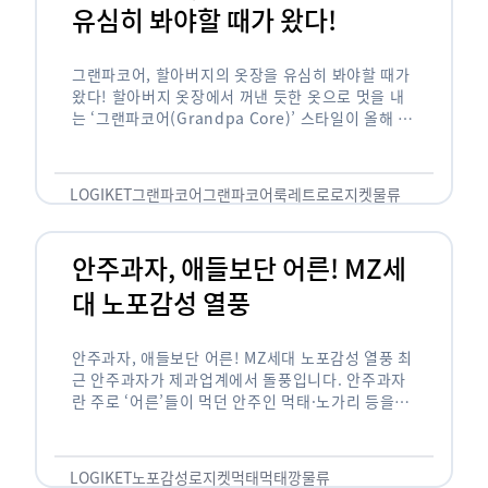
유심히 봐야할 때가 왔다!
그랜파코어, 할아버지의 옷장을 유심히 봐야할 때가
왔다! 할아버지 옷장에서 꺼낸 듯한 옷으로 멋을 내
는 ‘그랜파코어(Grandpa Core)’ 스타일이 올해 패
션 트렌드의 키워드로 떠오르고 있습니다. 그랜파코
어는 오랫동안 시행착오를 겪으며 자신만의 스타일
을 …
LOGIKET
그랜파코어
그랜파코어룩
레트로
로지켓
물류
안주과자, 애들보단 어른! MZ세
대 노포감성 열풍
안주과자, 애들보단 어른! MZ세대 노포감성 열풍 최
근 안주과자가 제과업계에서 돌풍입니다. 안주과자
란 주로 ‘어른’들이 먹던 안주인 먹태·노가리 등을
과자로 만든 걸 말합니다. 이름처럼 안주로 먹는 용
도기도 합니다. 최근 농심 먹태깡 …
LOGIKET
노포감성
로지켓
먹태
먹태깡
물류