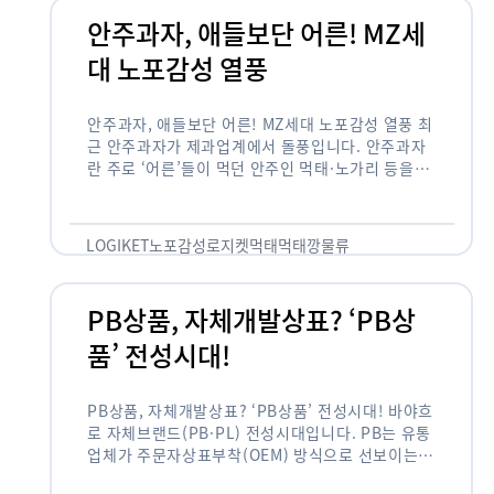
안주과자, 애들보단 어른! MZ세
대 노포감성 열풍
안주과자, 애들보단 어른! MZ세대 노포감성 열풍 최
근 안주과자가 제과업계에서 돌풍입니다. 안주과자
란 주로 ‘어른’들이 먹던 안주인 먹태·노가리 등을
과자로 만든 걸 말합니다. 이름처럼 안주로 먹는 용
도기도 합니다. 최근 농심 먹태깡 …
LOGIKET
노포감성
로지켓
먹태
먹태깡
물류
PB상품, 자체개발상표? ‘PB상
품’ 전성시대!
PB상품, 자체개발상표? ‘PB상품’ 전성시대! 바야흐
로 자체브랜드(PB·PL) 전성시대입니다. PB는 유통
업체가 주문자상표부착(OEM) 방식으로 선보이는
독자 브랜드 상품을 뜻합니다. 이제 PB는 국내외 할