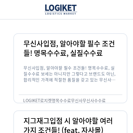
무신사입점, 알아야할 필수 조건
들! 명목수수료, 실질수수료
무신사입점, 알아야할 필수 조건들! 명목수수료, 실
질수수료 보세는 아니지만 그렇다고 브랜드도 아닌,
합리적인 가격에 적절한 품질을 갖고 있는 무신사!
한국의 유니클로라는 키워드를 갖고있는 무신사라는
플랫폼은 국내 최대 규모의 온라인 패션 …
LOGIKET
로지켓
명목수수료
무신사
무신사수수료
무신사입점
지그재그입점 시 알아야할 여러
가지 조건들! (feat. 자사몰)