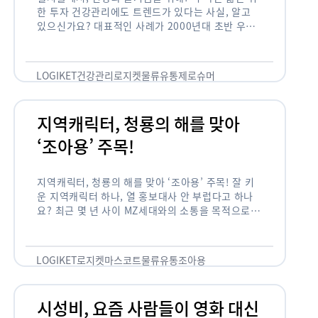
한 투자 건강관리에도 트렌드가 있다는 사실, 알고
있으신가요? 대표적인 사례가 2000년대 초반 우리
나라에 불었던 웰빙 열풍입니다. 어디서든 쉽게 웰빙
이라는 단어를 찾아볼 수 …
LOGIKET
건강관리
로지켓
물류
유통
제로슈머
지역캐릭터, 청룡의 해를 맞아
‘조아용’ 주목!
지역캐릭터, 청룡의 해를 맞아 ‘조아용’ 주목! 잘 키
운 지역캐릭터 하나, 열 홍보대사 안 부럽다고 하나
요? 최근 몇 년 사이 MZ세대와의 소통을 목적으로,
또는 2024년 신년을 맞이하여 캐릭터를 새로 론칭
하거나 …
LOGIKET
로지켓
마스코트
물류
유통
조아용
시성비, 요즘 사람들이 영화 대신