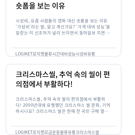
숏폼을 보는 이유
시성비, 요즘 사람들이 영화 대신 숏폼을 보는 이유
‘가성비’라는 말, 알고 계신가요? ‘가격 대비 성능’을
일컫는 이 신조어가 널리 쓰이면서 동아일보 지면 기
사에까지 등장한 게 2012년부터인데요. 이 가성비
의 원조는 …
LOGIKET
로지켓
물류
시간대비성능
시성비
유통
크리스마스씰, 추억 속의 씰이 편
의점에서 부활하다!
크리스마스씰, 추억 속의 씰이 편의점에서 부활하
다! 2000년대에 유행했던 크리스마스 씰 문화, 기억
하시나요? 크리스마스 씰은 한때 전 국민 구매 열풍
이 불 정도로 연말 대표 기부 모금 운동 중 하나였습
니다. 하지만 …
LOGIKET
로지켓
모금운동
물류
유통
크리스마스씰