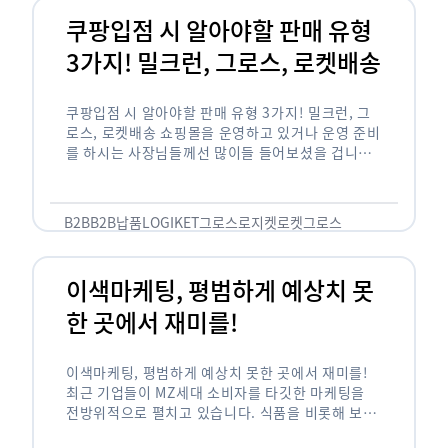
쿠팡입점 시 알아야할 판매 유형
3가지! 밀크런, 그로스, 로켓배송
쿠팡입점 시 알아야할 판매 유형 3가지! 밀크런, 그
로스, 로켓배송 쇼핑몰을 운영하고 있거나 운영 준비
를 하시는 사장님들께선 많이들 들어보셨을 겁니다.
네이버의 스마트 스토어, 카카오톡의 선물하기와 쿠
팡까지. 하지만 스마트 스토어와 카톡 …
B2B
B2B납품
LOGIKET
그로스
로지켓
로켓그로스
이색마케팅, 평범하게 예상치 못
한 곳에서 재미를!
이색마케팅, 평범하게 예상치 못한 곳에서 재미를!
최근 기업들이 MZ세대 소비자를 타깃한 마케팅을
전방위적으로 펼치고 있습니다. 식품을 비롯해 보수
적이라고 평가되는 건설, 금융업계까지 MZ세대는