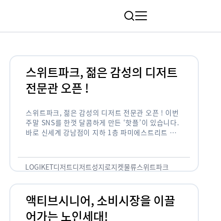
림
스위트파크, 젊은 감성의 디저트
전문관 오픈 !
스위트파크, 젊은 감성의 디저트 전문관 오픈 ! 이번
주말 SNS를 한껏 달콤하게 만든 ‘핫플’이 있습니다.
바로 신세계 강남점이 지하 1층 파미에스트리트 분
수 광장에 새롭게 조성한 ‘스위트파크’입니다. 스위
트파크에서는 ‘국내 최초 …
LOGIKET
디저트
디저트성지
로지켓
물류
스위트파크
액티브시니어, 소비시장을 이끌
어가는 노인세대!