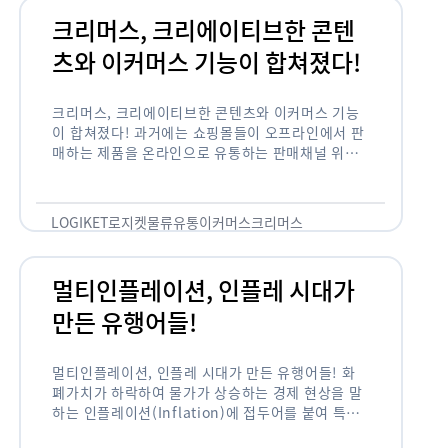
크리머스, 크리에이티브한 콘텐
츠와 이커머스 기능이 합쳐졌다!
크리머스, 크리에이티브한 콘텐츠와 이커머스 기능
이 합쳐졌다! 과거에는 쇼핑몰들이 오프라인에서 판
매하는 제품을 온라인으로 유통하는 판매채널 위주
의 역할이 강했다면, 최근에는 마켓이라는 인식을 넘
어 제품을 통해 소비자와 소통하고 즐거움을 전달하
는 콘텐츠 기반의 …
LOGIKET
로지켓
물류
유통
이커머스
크리머스
멀티인플레이션, 인플레 시대가
만든 유행어들!
멀티인플레이션, 인플레 시대가 만든 유행어들! 화
폐가치가 하락하여 물가가 상승하는 경제 현상을 말
하는 인플레이션(Inflation)에 접두어를 붙여 특정
현상의 인플레화를 의미하는 용어들이 최근 많이 사