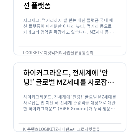
션 플랫폼
지그재그, 먹거리까지 발 뻗는 패션 플랫폼 국내 패
션 플랫폼이 패션뿐만 아니라 뷰티, 먹거리 등으로
카테고리 영역을 확장하고 있습니다. MZ세대 등 주
요 고객 사이에서 수요가 높은 식품 카테고리까지 발
을 뻗어 …
LOGIKET
로지켓
먹거리사업
물류
유통
컬리
하이커그라운드, 전세계에 ‘안
녕!’ 글로벌 MZ세대를 사로잡는
법
하이커그라운드, 전세계에 ‘안녕!’ 글로벌 MZ세대를
사로잡는 법 지난 해 전세계 관광객을 대상으로 개관
한 하이커그라운드 (HiKR Ground)가 누적 방문객
100만명을 넘어섰습니다. 한국관광공사는 “2022
년 7월 개관한 한국관광홍보관 하이커그라운드 누적
방문객이 100만명을 …
K-콘텐츠
LOGIKET
Z세대
랜드마크
로지켓
물류