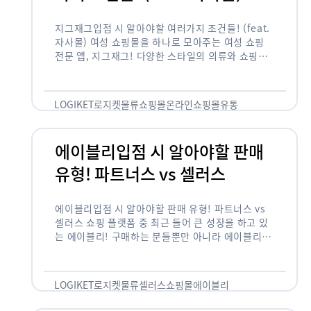
지그재그입점 시 알아야할 여러가지 조건들! (feat.
자사몰) 여성 쇼핑몰을 하나로 모아주는 여성 쇼핑
전문 앱, 지그재그! 다양한 스타일의 의류와 쇼핑몰
을 한 눈에 볼 수 있다는 강점과 각종 프로모션/이벤
트 등을 …
LOGIKET
로지켓
물류
쇼핑몰
온라인쇼핑몰
유통
에이블리입점 시 알아야할 판매
유형! 파트너스 vs 셀러스
에이블리입점 시 알아야할 판매 유형! 파트너스 vs
셀러스 쇼핑 플랫폼 중 최근 들어 큰 성장을 하고 있
는 에이블리! 구매하는 분들뿐만 아니라 에이블리에
서 판매를 준비하는 사업자들도 많아졌습니다. 에이
블리는 10~20대가 주 …
LOGIKET
로지켓
물류
셀러스
쇼핑몰
에이블리