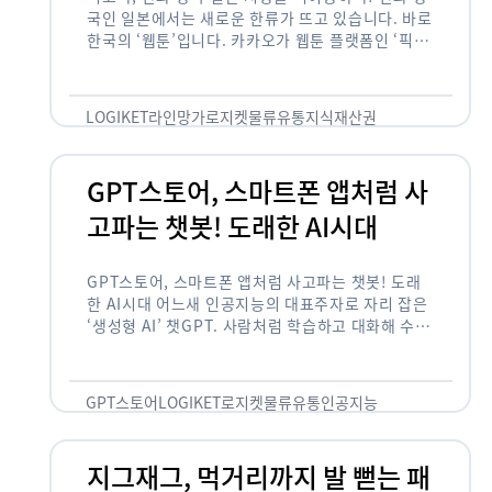
국인 일본에서는 새로운 한류가 뜨고 있습니다. 바로
한국의 ‘웹툰’입니다. 카카오가 웹툰 플랫폼인 ‘픽코
마’로 일본 앱 시장 정상에 올랐습니다. 일본 앱 마켓
에서 소비자 …
LOGIKET
라인망가
로지켓
물류
유통
지식재산권
GPT스토어, 스마트폰 앱처럼 사
고파는 챗봇! 도래한 AI시대
GPT스토어, 스마트폰 앱처럼 사고파는 챗봇! 도래
한 AI시대 어느새 인공지능의 대표주자로 자리 잡은
‘생성형 AI’ 챗GPT. 사람처럼 학습하고 대화해 수많
은 화제를 몰고 많은 이들에게 충격을 안겨주었습니
다. 그저 조금 더 똑똑한 …
GPT스토어
LOGIKET
로지켓
물류
유통
인공지능
지그재그, 먹거리까지 발 뻗는 패