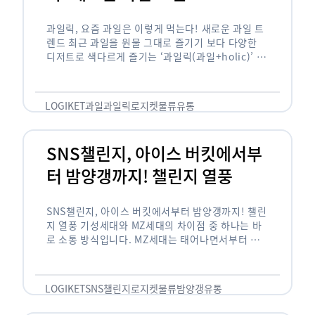
과일릭, 요즘 과일은 이렇게 먹는다! 새로운 과일 트
렌드 최근 과일을 원물 그대로 즐기기 보다 다양한
디저트로 색다르게 즐기는 ‘과일릭(과일+holic)’ 트
렌드가 확산되고 있습니다. ‘과일릭’은 ‘과일’과 ‘홀
릭(중독되다)’을 합성한 신조어로 과일을 탕후루나
…
LOGIKET
과일
과일릭
로지켓
물류
유통
SNS챌린지, 아이스 버킷에서부
터 밤양갱까지! 챌린지 열풍
SNS챌린지, 아이스 버킷에서부터 밤양갱까지! 챌린
지 열풍 기성세대와 MZ세대의 차이점 중 하나는 바
로 소통 방식입니다. MZ세대는 태어나면서부터 디
지털 기기를 사용한 일명 ‘디지털 네이티브(digital
native)’입니다. 디지털 기기에 친숙한 만큼 SNS에
도 능숙한 …
LOGIKET
SNS챌린지
로지켓
물류
밤양갱
유통