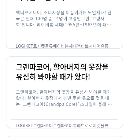
액티브시니어, 소비시장을 이끌어가는 노인세대! 한
국은 현재 100명 중 14명이 고령인구인 ‘고령사
회’입니다. 베이비붐 세대(1955년~1963년에 태어
난 인구)가 본격적으로 노인인구에 편입되며 2025
년이 되면 초고령사회에 진입할 것이라는 전망이 나
오고 있습니다. 하지만 사회가 늙어가는 …
LOGIKET
로지켓
물류
베이비붐세대
액티브시니어
유통
그랜파코어, 할아버지의 옷장을
유심히 봐야할 때가 왔다!
그랜파코어, 할아버지의 옷장을 유심히 봐야할 때가
왔다! 할아버지 옷장에서 꺼낸 듯한 옷으로 멋을 내
는 ‘그랜파코어(Grandpa Core)’ 스타일이 올해 패
션 트렌드의 키워드로 떠오르고 있습니다. 그랜파코
어는 오랫동안 시행착오를 겪으며 자신만의 스타일
을 …
LOGIKET
그랜파코어
그랜파코어룩
레트로
로지켓
물류