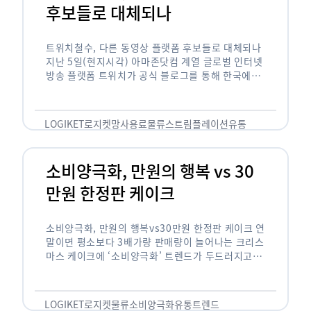
후보들로 대체되나
트위치철수, 다른 동영상 플랫폼 후보들로 대체되나
지난 5일(현지시각) 아마존닷컴 계열 글로벌 인터넷
방송 플랫폼 트위치가 공식 블로그를 통해 한국에서
사업을 철수하겠다고 밝히면서, 트위치 스트리머들
은 길게는 10년 가까운 시간과 돈을 투자한 …
LOGIKET
로지켓
망사용료
물류
스트림플레이션
유통
소비양극화, 만원의 행복 vs 30
만원 한정판 케이크
소비양극화, 만원의 행복vs30만원 한정판 케이크 연
말이면 평소보다 3배가량 판매량이 늘어나는 크리스
마스 케이크에 ‘소비양극화’ 트렌드가 두드러지고 있
습니다. 대형마트 업계에선 ‘가성비’를 높인 1만원
이하의 케이크가 등장했고, 특급 호텔은 이보다 30
배가 비싼 …
LOGIKET
로지켓
물류
소비양극화
유통
트렌드