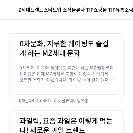
Z세대
트렌드
스타트업 소식
물류사 TIP
쇼핑몰 TIP
유통조
0차문화, 지루한 웨이팅도 즐겁
게 하는 MZ세대 문화
0차문화, 지루한 웨이팅도 즐겁게 하는 MZ세대 문화
웨이팅은 이제 MZ세대를 포함해 대중들 사이에서
당연한 문화가 되었습니다. 웨이팅 줄이 길게 늘어서
있는 곳은 지나가고 있는 사람들의 이목을 끌게 되고
자연스럽게 …
0차문화
LOGIKET
로지켓
물류
웨이팅
유통
과일릭, 요즘 과일은 이렇게 먹는
다! 새로운 과일 트렌드