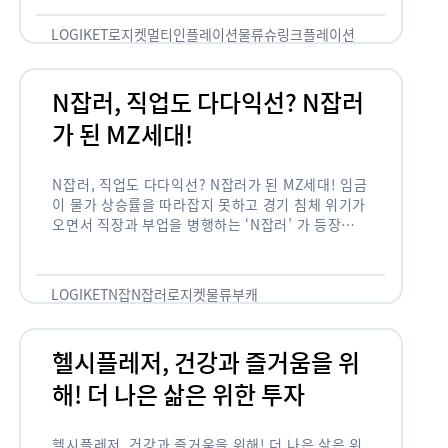
용되고 있습니다. 런치플레이션, 애그플레이션, 슈
링크플레이션, 그리드플레이션 등등. …
LOGIKET
로지켓
멀티인플레이션
물류
슈링크플레이션
유통
N잡러, 직업도 다다익선? N잡러
가 된 MZ세대!
N잡러, 직업도 다다익선? N잡러가 된 MZ세대! 임금
이 물가 상승률을 따라잡지 못하고 경기 침체 위기가
오면서 직장과 부업을 병행하는 ‘N잡러’ 가 등장했습
니다. 바야흐로 ‘N잡’ 시대입니다. 이는 불안정한 급
여와 갈수록 하락하는 …
LOGIKET
N잡
N잡러
로지켓
물류
부캐
헬시플레저, 건강과 즐거움을 위
해! 더 나은 삶은 위한 투자
헬시플레저, 건강과 즐거움을 위해! 더 나은 삶은 위