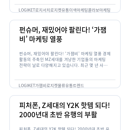
놓칠 수 없는 고객입니다. 이러한 이유로 대부분의
…
LOGIKET
로지서치
로지켓
유통
이색마케팅
콜라보마케팅
펀슈머, 재밌어야 팔린다! ‘가잼
비’ 마케팅 열풍
펀슈머, 재밌어야 팔린다! ‘가잼비’ 마케팅 열풍 경제
활동의 주축인 MZ세대를 겨냥한 기업들의 마케팅
전략이 날로 다양해지고 있습니다. 최근 몇 년 사이
20·30세대에서 가장 핫한 소비 트렌드로 자리 잡은
것은 일명 …
LOGIKET
가잼비
로지켓
물류
유통
트렌드
피처폰, Z세대의 Y2K 핫템 되다!
2000년대 초반 유행의 부활
피처폰, Z세대의 Y2K 핫템 되다! 2000년대 초반 유