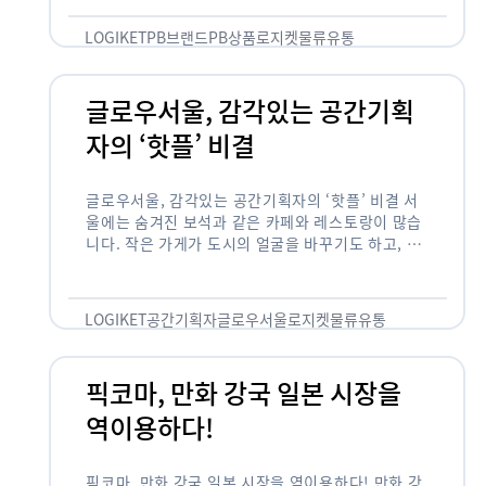
것 없이 유통산업의 핵심으로 성장했습니다. 특히 고
물가 시대와 맞물려 …
LOGIKET
PB브랜드
PB상품
로지켓
물류
유통
글로우서울, 감각있는 공간기획
자의 ‘핫플’ 비결
글로우서울, 감각있는 공간기획자의 ‘핫플’ 비결 서
울에는 숨겨진 보석과 같은 카페와 레스토랑이 많습
니다. 작은 가게가 도시의 얼굴을 바꾸기도 하고, 쇠
락한 지역을 부활시키기도 합니다. 이러한 잘나가는
오프라인 공간 뒤에는 항상 감각있는 …
LOGIKET
공간기획자
글로우서울
로지켓
물류
유통
픽코마, 만화 강국 일본 시장을
역이용하다!
픽코마, 만화 강국 일본 시장을 역이용하다! 만화 강