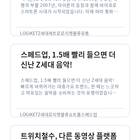
행의 부활 2007년, 아이폰의 등장과 함께 바야흐로
스마트폰 시대가 시작되었습니다. 이에 따라 통화와
문자 등 기본 기능(feature)만 가능한 피처폰은 자
연스레 역사 속으로 …
LOGIKET
Z세대
레트로
로지켓
물류
유통
스페드업, 1.5배 빨리 들으면 더
신난 Z세대 음악!
스페드업, 1.5배 빨리 들으면 더 신난 Z세대 음악!
빠르게 바뀌어가는 대중가요 트렌드, 한 때는 느긋하
고 여유있는 음악을 소비하는 것이 유행이었습니다.
하지만 최근 Z세대(1990년대 중반에서 2000년대
초반에 걸쳐 태어난 세대)를 …
LOGIKET
Z세대
로지켓
물류
쇼트폼
스페드업
트위치철수, 다른 동영상 플랫폼