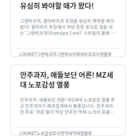
유심히 봐야할 때가 왔다!
그랜파코어, 할아버지의 옷장을 유심히 봐야할 때가
왔다! 할아버지 옷장에서 꺼낸 듯한 옷으로 멋을 내
는 ‘그랜파코어(Grandpa Core)’ 스타일이 올해 패
션 트렌드의 키워드로 떠오르고 있습니다. 그랜파코
어는 오랫동안 시행착오를 겪으며 자신만의 스타일
을 …
LOGIKET
그랜파코어
그랜파코어룩
레트로
로지켓
물류
안주과자, 애들보단 어른! MZ세
대 노포감성 열풍
안주과자, 애들보단 어른! MZ세대 노포감성 열풍 최
근 안주과자가 제과업계에서 돌풍입니다. 안주과자
란 주로 ‘어른’들이 먹던 안주인 먹태·노가리 등을
과자로 만든 걸 말합니다. 이름처럼 안주로 먹는 용
도기도 합니다. 최근 농심 먹태깡 …
LOGIKET
노포감성
로지켓
먹태
먹태깡
물류