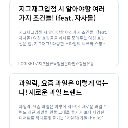
지그재그입점 시 알아야할 여러
가지 조건들! (feat. 자사몰)
지그재그입점 시 알아야할 여러가지 조건들! (feat.
자사몰) 여성 쇼핑몰을 하나로 모아주는 여성 쇼핑
전문 앱, 지그재그! 다양한 스타일의 의류와 쇼핑몰
을 한 눈에 볼 수 있다는 강점과 각종 프로모션/이벤
트 등을 …
LOGIKET
로지켓
물류
쇼핑몰
온라인쇼핑몰
유통
과일릭, 요즘 과일은 이렇게 먹는
다! 새로운 과일 트렌드
과일릭, 요즘 과일은 이렇게 먹는다! 새로운 과일 트
렌드 최근 과일을 원물 그대로 즐기기 보다 다양한
디저트로 색다르게 즐기는 ‘과일릭(과일+holic)’ 트
렌드가 확산되고 있습니다. ‘과일릭’은 ‘과일’과 ‘홀