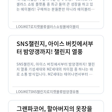
셀러스 쇼핑 플랫폼 중 최근 들어 큰 성장을 하고 있
는 에이블리! 구매하는 분들뿐만 아니라 에이블리에
서 판매를 준비하는 사업자들도 많아졌습니다. 에이
블리는 10~20대가 주 …
LOGIKET
로지켓
물류
셀러스
쇼핑몰
에이블리
SNS챌린지, 아이스 버킷에서부
터 밤양갱까지! 챌린지 열풍
SNS챌린지, 아이스 버킷에서부터 밤양갱까지! 챌린
지 열풍 기성세대와 MZ세대의 차이점 중 하나는 바
로 소통 방식입니다. MZ세대는 태어나면서부터 디
지털 기기를 사용한 일명 ‘디지털 네이티브(digital
native)’입니다. 디지털 기기에 친숙한 만큼 SNS에
도 능숙한 …
LOGIKET
SNS챌린지
로지켓
물류
밤양갱
유통
그랜파코어, 할아버지의 옷장을