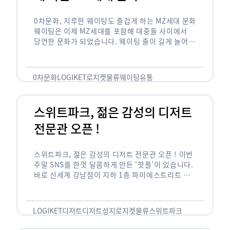
0차문화, 지루한 웨이팅도 즐겁게 하는 MZ세대 문화
웨이팅은 이제 MZ세대를 포함해 대중들 사이에서
당연한 문화가 되었습니다. 웨이팅 줄이 길게 늘어서
있는 곳은 지나가고 있는 사람들의 이목을 끌게 되고
자연스럽게 …
0차문화
LOGIKET
로지켓
물류
웨이팅
유통
스위트파크, 젊은 감성의 디저트
전문관 오픈 !
스위트파크, 젊은 감성의 디저트 전문관 오픈 ! 이번
주말 SNS를 한껏 달콤하게 만든 ‘핫플’이 있습니다.
바로 신세계 강남점이 지하 1층 파미에스트리트 분
수 광장에 새롭게 조성한 ‘스위트파크’입니다. 스위
트파크에서는 ‘국내 최초 …
LOGIKET
디저트
디저트성지
로지켓
물류
스위트파크