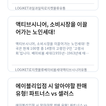
릭(중독되다)’을 합성한 신조어로 과일을 탕후루나
…
LOGIKET
과일
과일릭
로지켓
물류
유통
액티브시니어, 소비시장을 이끌
어가는 노인세대!
액티브시니어, 소비시장을 이끌어가는 노인세대! 한
국은 현재 100명 중 14명이 고령인구인 ‘고령사
회’입니다. 베이비붐 세대(1955년~1963년에 태어
난 인구)가 본격적으로 노인인구에 편입되며 2025
년이 되면 초고령사회에 진입할 것이라는 전망이 나
오고 있습니다. 하지만 사회가 늙어가는 …
LOGIKET
로지켓
물류
베이비붐세대
액티브시니어
유통
에이블리입점 시 알아야할 판매
유형! 파트너스 vs 셀러스
에이블리입점 시 알아야할 판매 유형! 파트너스 vs