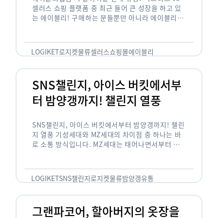
셀러스 쇼핑 플랫폼 중 최근 들어 큰 성장을 하고 있
는 에이블리! 구매하는 분들뿐만 아니라 에이블리에
서 판매를 준비하는 사업자들도 많아졌습니다. 에이
블리는 10~20대가 주 …
LOGIKET
로지켓
물류
셀러스
쇼핑몰
에이블리
SNS챌린지, 아이스 버킷에서부
터 밤양갱까지! 챌린지 열풍
SNS챌린지, 아이스 버킷에서부터 밤양갱까지! 챌린
지 열풍 기성세대와 MZ세대의 차이점 중 하나는 바
로 소통 방식입니다. MZ세대는 태어나면서부터 디
지털 기기를 사용한 일명 ‘디지털 네이티브(digital
native)’입니다. 디지털 기기에 친숙한 만큼 SNS에
도 능숙한 …
LOGIKET
SNS챌린지
로지켓
물류
밤양갱
유통
그랜파코어, 할아버지의 옷장을