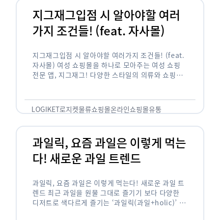
지그재그입점 시 알아야할 여러
가지 조건들! (feat. 자사몰)
지그재그입점 시 알아야할 여러가지 조건들! (feat.
자사몰) 여성 쇼핑몰을 하나로 모아주는 여성 쇼핑
전문 앱, 지그재그! 다양한 스타일의 의류와 쇼핑몰
을 한 눈에 볼 수 있다는 강점과 각종 프로모션/이벤
트 등을 …
LOGIKET
로지켓
물류
쇼핑몰
온라인쇼핑몰
유통
과일릭, 요즘 과일은 이렇게 먹는
다! 새로운 과일 트렌드
과일릭, 요즘 과일은 이렇게 먹는다! 새로운 과일 트
렌드 최근 과일을 원물 그대로 즐기기 보다 다양한
디저트로 색다르게 즐기는 ‘과일릭(과일+holic)’ 트
렌드가 확산되고 있습니다. ‘과일릭’은 ‘과일’과 ‘홀