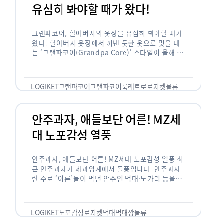
유심히 봐야할 때가 왔다!
그랜파코어, 할아버지의 옷장을 유심히 봐야할 때가
왔다! 할아버지 옷장에서 꺼낸 듯한 옷으로 멋을 내
는 ‘그랜파코어(Grandpa Core)’ 스타일이 올해 패
션 트렌드의 키워드로 떠오르고 있습니다. 그랜파코
어는 오랫동안 시행착오를 겪으며 자신만의 스타일
을 …
LOGIKET
그랜파코어
그랜파코어룩
레트로
로지켓
물류
안주과자, 애들보단 어른! MZ세
대 노포감성 열풍
안주과자, 애들보단 어른! MZ세대 노포감성 열풍 최
근 안주과자가 제과업계에서 돌풍입니다. 안주과자
란 주로 ‘어른’들이 먹던 안주인 먹태·노가리 등을
과자로 만든 걸 말합니다. 이름처럼 안주로 먹는 용
도기도 합니다. 최근 농심 먹태깡 …
LOGIKET
노포감성
로지켓
먹태
먹태깡
물류