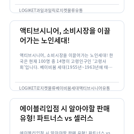
릭(중독되다)’을 합성한 신조어로 과일을 탕후루나
…
LOGIKET
과일
과일릭
로지켓
물류
유통
액티브시니어, 소비시장을 이끌
어가는 노인세대!
액티브시니어, 소비시장을 이끌어가는 노인세대! 한
국은 현재 100명 중 14명이 고령인구인 ‘고령사
회’입니다. 베이비붐 세대(1955년~1963년에 태어
난 인구)가 본격적으로 노인인구에 편입되며 2025
년이 되면 초고령사회에 진입할 것이라는 전망이 나
오고 있습니다. 하지만 사회가 늙어가는 …
LOGIKET
로지켓
물류
베이비붐세대
액티브시니어
유통
에이블리입점 시 알아야할 판매
유형! 파트너스 vs 셀러스
에이블리입점 시 알아야할 판매 유형! 파트너스 vs