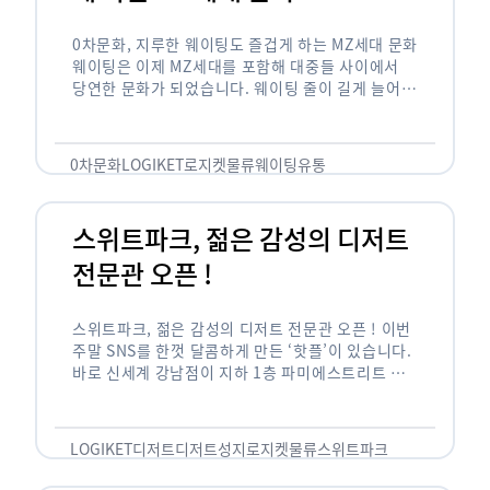
0차문화, 지루한 웨이팅도 즐겁게 하는 MZ세대 문화
웨이팅은 이제 MZ세대를 포함해 대중들 사이에서
당연한 문화가 되었습니다. 웨이팅 줄이 길게 늘어서
있는 곳은 지나가고 있는 사람들의 이목을 끌게 되고
자연스럽게 …
0차문화
LOGIKET
로지켓
물류
웨이팅
유통
스위트파크, 젊은 감성의 디저트
전문관 오픈 !
스위트파크, 젊은 감성의 디저트 전문관 오픈 ! 이번
주말 SNS를 한껏 달콤하게 만든 ‘핫플’이 있습니다.
바로 신세계 강남점이 지하 1층 파미에스트리트 분
수 광장에 새롭게 조성한 ‘스위트파크’입니다. 스위
트파크에서는 ‘국내 최초 …
LOGIKET
디저트
디저트성지
로지켓
물류
스위트파크