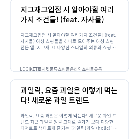
지그재그입점 시 알아야할 여러
가지 조건들! (feat. 자사몰)
지그재그입점 시 알아야할 여러가지 조건들! (feat.
자사몰) 여성 쇼핑몰을 하나로 모아주는 여성 쇼핑
전문 앱, 지그재그! 다양한 스타일의 의류와 쇼핑몰
을 한 눈에 볼 수 있다는 강점과 각종 프로모션/이벤
트 등을 …
LOGIKET
로지켓
물류
쇼핑몰
온라인쇼핑몰
유통
과일릭, 요즘 과일은 이렇게 먹는
다! 새로운 과일 트렌드
과일릭, 요즘 과일은 이렇게 먹는다! 새로운 과일 트
렌드 최근 과일을 원물 그대로 즐기기 보다 다양한
디저트로 색다르게 즐기는 ‘과일릭(과일+holic)’ 트
렌드가 확산되고 있습니다. ‘과일릭’은 ‘과일’과 ‘홀