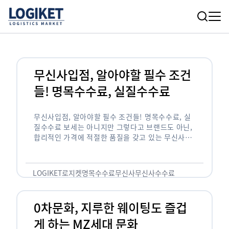
무신사입점, 알아야할 필수 조건
들! 명목수수료, 실질수수료
무신사입점, 알아야할 필수 조건들! 명목수수료, 실
질수수료 보세는 아니지만 그렇다고 브랜드도 아닌,
합리적인 가격에 적절한 품질을 갖고 있는 무신사!
한국의 유니클로라는 키워드를 갖고있는 무신사라는
플랫폼은 국내 최대 규모의 온라인 패션 …
LOGIKET
로지켓
명목수수료
무신사
무신사수수료
무신사입점
0차문화, 지루한 웨이팅도 즐겁
게 하는 MZ세대 문화