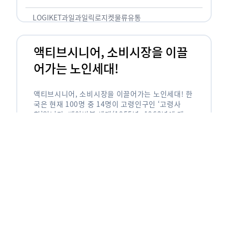
릭(중독되다)’을 합성한 신조어로 과일을 탕후루나
…
LOGIKET
과일
과일릭
로지켓
물류
유통
액티브시니어, 소비시장을 이끌
어가는 노인세대!
액티브시니어, 소비시장을 이끌어가는 노인세대! 한
국은 현재 100명 중 14명이 고령인구인 ‘고령사
회’입니다. 베이비붐 세대(1955년~1963년에 태어
난 인구)가 본격적으로 노인인구에 편입되며 2025
년이 되면 초고령사회에 진입할 것이라는 전망이 나
오고 있습니다. 하지만 사회가 늙어가는 …
LOGIKET
로지켓
물류
베이비붐세대
액티브시니어
유통
에이블리입점 시 알아야할 판매
유형! 파트너스 vs 셀러스
에이블리입점 시 알아야할 판매 유형! 파트너스 vs