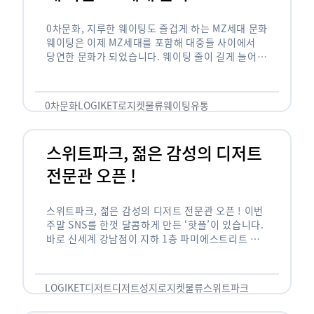
0차문화, 지루한 웨이팅도 즐겁게 하는 MZ세대 문화
웨이팅은 이제 MZ세대를 포함해 대중들 사이에서
당연한 문화가 되었습니다. 웨이팅 줄이 길게 늘어서
있는 곳은 지나가고 있는 사람들의 이목을 끌게 되고
자연스럽게 …
0차문화
LOGIKET
로지켓
물류
웨이팅
유통
스위트파크, 젊은 감성의 디저트
전문관 오픈 !
스위트파크, 젊은 감성의 디저트 전문관 오픈 ! 이번
주말 SNS를 한껏 달콤하게 만든 ‘핫플’이 있습니다.
바로 신세계 강남점이 지하 1층 파미에스트리트 분
수 광장에 새롭게 조성한 ‘스위트파크’입니다. 스위
트파크에서는 ‘국내 최초 …
LOGIKET
디저트
디저트성지
로지켓
물류
스위트파크