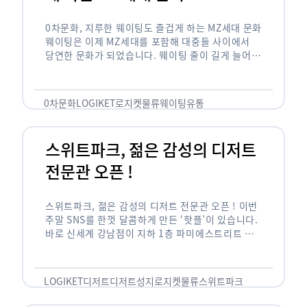
0차문화, 지루한 웨이팅도 즐겁게 하는 MZ세대 문화
웨이팅은 이제 MZ세대를 포함해 대중들 사이에서
당연한 문화가 되었습니다. 웨이팅 줄이 길게 늘어서
있는 곳은 지나가고 있는 사람들의 이목을 끌게 되고
자연스럽게 …
0차문화
LOGIKET
로지켓
물류
웨이팅
유통
스위트파크, 젊은 감성의 디저트
전문관 오픈 !
스위트파크, 젊은 감성의 디저트 전문관 오픈 ! 이번
주말 SNS를 한껏 달콤하게 만든 ‘핫플’이 있습니다.
바로 신세계 강남점이 지하 1층 파미에스트리트 분
수 광장에 새롭게 조성한 ‘스위트파크’입니다. 스위
트파크에서는 ‘국내 최초 …
LOGIKET
디저트
디저트성지
로지켓
물류
스위트파크