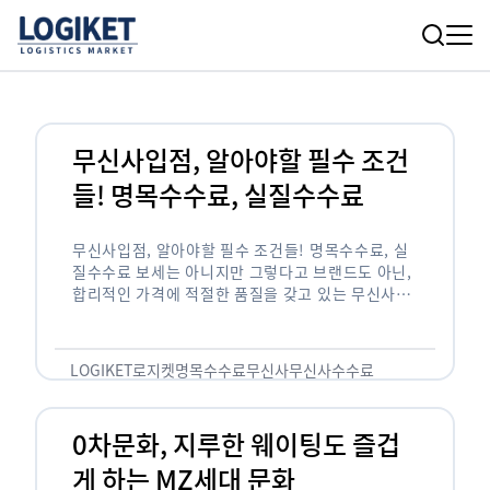
무신사입점, 알아야할 필수 조건
들! 명목수수료, 실질수수료
무신사입점, 알아야할 필수 조건들! 명목수수료, 실
질수수료 보세는 아니지만 그렇다고 브랜드도 아닌,
합리적인 가격에 적절한 품질을 갖고 있는 무신사!
한국의 유니클로라는 키워드를 갖고있는 무신사라는
플랫폼은 국내 최대 규모의 온라인 패션 …
LOGIKET
로지켓
명목수수료
무신사
무신사수수료
무신사입점
0차문화, 지루한 웨이팅도 즐겁
게 하는 MZ세대 문화