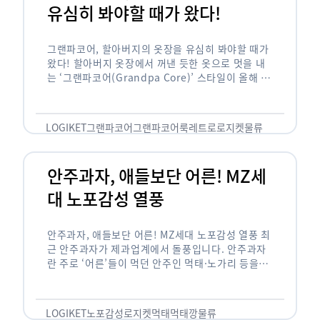
유심히 봐야할 때가 왔다!
그랜파코어, 할아버지의 옷장을 유심히 봐야할 때가
왔다! 할아버지 옷장에서 꺼낸 듯한 옷으로 멋을 내
는 ‘그랜파코어(Grandpa Core)’ 스타일이 올해 패
션 트렌드의 키워드로 떠오르고 있습니다. 그랜파코
어는 오랫동안 시행착오를 겪으며 자신만의 스타일
을 …
LOGIKET
그랜파코어
그랜파코어룩
레트로
로지켓
물류
안주과자, 애들보단 어른! MZ세
대 노포감성 열풍
안주과자, 애들보단 어른! MZ세대 노포감성 열풍 최
근 안주과자가 제과업계에서 돌풍입니다. 안주과자
란 주로 ‘어른’들이 먹던 안주인 먹태·노가리 등을
과자로 만든 걸 말합니다. 이름처럼 안주로 먹는 용
도기도 합니다. 최근 농심 먹태깡 …
LOGIKET
노포감성
로지켓
먹태
먹태깡
물류