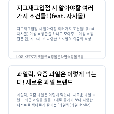
지그재그입점 시 알아야할 여러
가지 조건들! (feat. 자사몰)
지그재그입점 시 알아야할 여러가지 조건들! (feat.
자사몰) 여성 쇼핑몰을 하나로 모아주는 여성 쇼핑
전문 앱, 지그재그! 다양한 스타일의 의류와 쇼핑몰
을 한 눈에 볼 수 있다는 강점과 각종 프로모션/이벤
트 등을 …
LOGIKET
로지켓
물류
쇼핑몰
온라인쇼핑몰
유통
과일릭, 요즘 과일은 이렇게 먹는
다! 새로운 과일 트렌드
과일릭, 요즘 과일은 이렇게 먹는다! 새로운 과일 트
렌드 최근 과일을 원물 그대로 즐기기 보다 다양한
디저트로 색다르게 즐기는 ‘과일릭(과일+holic)’ 트
렌드가 확산되고 있습니다. ‘과일릭’은 ‘과일’과 ‘홀