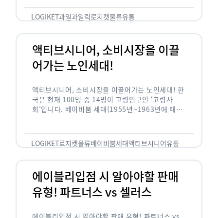
릭(중독되다)’을 합성한 신조어로 과일을 탕후루나
…
LOGIKET
과일
과일릭
로지켓
물류
유통
액티브시니어, 소비시장을 이끌
어가는 노인세대!
액티브시니어, 소비시장을 이끌어가는 노인세대! 한
국은 현재 100명 중 14명이 고령인구인 ‘고령사
회’입니다. 베이비붐 세대(1955년~1963년에 태어
난 인구)가 본격적으로 노인인구에 편입되며 2025
년이 되면 초고령사회에 진입할 것이라는 전망이 나
오고 있습니다. 하지만 사회가 늙어가는 …
LOGIKET
로지켓
물류
베이비붐세대
액티브시니어
유통
에이블리입점 시 알아야할 판매
유형! 파트너스 vs 셀러스
에이블리입점 시 알아야할 판매 유형! 파트너스 vs