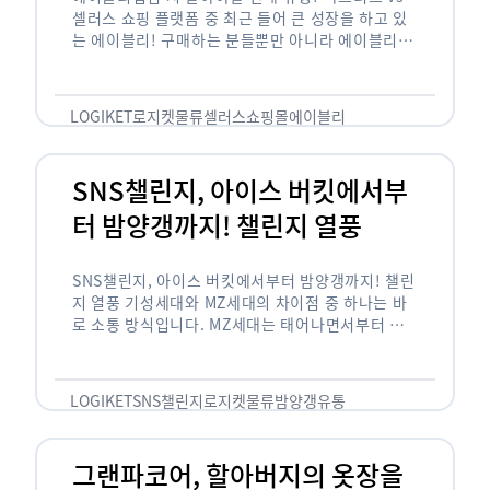
셀러스 쇼핑 플랫폼 중 최근 들어 큰 성장을 하고 있
는 에이블리! 구매하는 분들뿐만 아니라 에이블리에
서 판매를 준비하는 사업자들도 많아졌습니다. 에이
블리는 10~20대가 주 …
LOGIKET
로지켓
물류
셀러스
쇼핑몰
에이블리
SNS챌린지, 아이스 버킷에서부
터 밤양갱까지! 챌린지 열풍
SNS챌린지, 아이스 버킷에서부터 밤양갱까지! 챌린
지 열풍 기성세대와 MZ세대의 차이점 중 하나는 바
로 소통 방식입니다. MZ세대는 태어나면서부터 디
지털 기기를 사용한 일명 ‘디지털 네이티브(digital
native)’입니다. 디지털 기기에 친숙한 만큼 SNS에
도 능숙한 …
LOGIKET
SNS챌린지
로지켓
물류
밤양갱
유통
그랜파코어, 할아버지의 옷장을