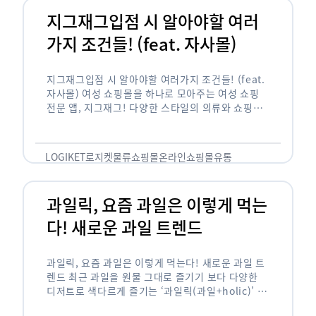
지그재그입점 시 알아야할 여러
가지 조건들! (feat. 자사몰)
지그재그입점 시 알아야할 여러가지 조건들! (feat.
자사몰) 여성 쇼핑몰을 하나로 모아주는 여성 쇼핑
전문 앱, 지그재그! 다양한 스타일의 의류와 쇼핑몰
을 한 눈에 볼 수 있다는 강점과 각종 프로모션/이벤
트 등을 …
LOGIKET
로지켓
물류
쇼핑몰
온라인쇼핑몰
유통
과일릭, 요즘 과일은 이렇게 먹는
다! 새로운 과일 트렌드
과일릭, 요즘 과일은 이렇게 먹는다! 새로운 과일 트
렌드 최근 과일을 원물 그대로 즐기기 보다 다양한
디저트로 색다르게 즐기는 ‘과일릭(과일+holic)’ 트
렌드가 확산되고 있습니다. ‘과일릭’은 ‘과일’과 ‘홀