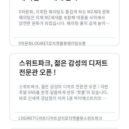
0차문화, 지루한 웨이팅도 즐겁게 하는 MZ세대 문화
웨이팅은 이제 MZ세대를 포함해 대중들 사이에서
당연한 문화가 되었습니다. 웨이팅 줄이 길게 늘어서
있는 곳은 지나가고 있는 사람들의 이목을 끌게 되고
자연스럽게 …
0차문화
LOGIKET
로지켓
물류
웨이팅
유통
스위트파크, 젊은 감성의 디저트
전문관 오픈 !
스위트파크, 젊은 감성의 디저트 전문관 오픈 ! 이번
주말 SNS를 한껏 달콤하게 만든 ‘핫플’이 있습니다.
바로 신세계 강남점이 지하 1층 파미에스트리트 분
수 광장에 새롭게 조성한 ‘스위트파크’입니다. 스위
트파크에서는 ‘국내 최초 …
LOGIKET
디저트
디저트성지
로지켓
물류
스위트파크