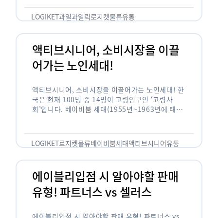
릭(중독되다)’을 합성한 신조어로 과일을 탕후루나
…
LOGIKET
과일
과일릭
로지켓
물류
유통
액티브시니어, 소비시장을 이끌
어가는 노인세대!
액티브시니어, 소비시장을 이끌어가는 노인세대! 한
국은 현재 100명 중 14명이 고령인구인 ‘고령사
회’입니다. 베이비붐 세대(1955년~1963년에 태어
난 인구)가 본격적으로 노인인구에 편입되며 2025
년이 되면 초고령사회에 진입할 것이라는 전망이 나
오고 있습니다. 하지만 사회가 늙어가는 …
LOGIKET
로지켓
물류
베이비붐세대
액티브시니어
유통
에이블리입점 시 알아야할 판매
유형! 파트너스 vs 셀러스
에이블리입점 시 알아야할 판매 유형! 파트너스 vs