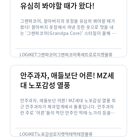
유심히 봐야할 때가 왔다!
그랜파코어, 할아버지의 옷장을 유심히 봐야할 때가
왔다! 할아버지 옷장에서 꺼낸 듯한 옷으로 멋을 내
는 ‘그랜파코어(Grandpa Core)’ 스타일이 올해 패
션 트렌드의 키워드로 떠오르고 있습니다. 그랜파코
어는 오랫동안 시행착오를 겪으며 자신만의 스타일
을 …
LOGIKET
그랜파코어
그랜파코어룩
레트로
로지켓
물류
안주과자, 애들보단 어른! MZ세
대 노포감성 열풍
안주과자, 애들보단 어른! MZ세대 노포감성 열풍 최
근 안주과자가 제과업계에서 돌풍입니다. 안주과자
란 주로 ‘어른’들이 먹던 안주인 먹태·노가리 등을
과자로 만든 걸 말합니다. 이름처럼 안주로 먹는 용
도기도 합니다. 최근 농심 먹태깡 …
LOGIKET
노포감성
로지켓
먹태
먹태깡
물류