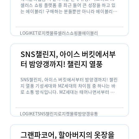
셀러스 쇼핑 플랫폼 중 최근 들어 큰 성장을 하고 있
는 에이블리! 구매하는 분들뿐만 아니라 에이블리에
서 판매를 준비하는 사업자들도 많아졌습니다. 에이
블리는 10~20대가 주 …
LOGIKET
로지켓
물류
셀러스
쇼핑몰
에이블리
SNS챌린지, 아이스 버킷에서부
터 밤양갱까지! 챌린지 열풍
SNS챌린지, 아이스 버킷에서부터 밤양갱까지! 챌린
지 열풍 기성세대와 MZ세대의 차이점 중 하나는 바
로 소통 방식입니다. MZ세대는 태어나면서부터 디
지털 기기를 사용한 일명 ‘디지털 네이티브(digital
native)’입니다. 디지털 기기에 친숙한 만큼 SNS에
도 능숙한 …
LOGIKET
SNS챌린지
로지켓
물류
밤양갱
유통
그랜파코어, 할아버지의 옷장을