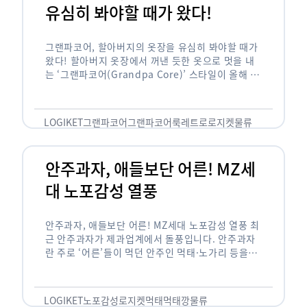
유심히 봐야할 때가 왔다!
그랜파코어, 할아버지의 옷장을 유심히 봐야할 때가
왔다! 할아버지 옷장에서 꺼낸 듯한 옷으로 멋을 내
는 ‘그랜파코어(Grandpa Core)’ 스타일이 올해 패
션 트렌드의 키워드로 떠오르고 있습니다. 그랜파코
어는 오랫동안 시행착오를 겪으며 자신만의 스타일
을 …
LOGIKET
그랜파코어
그랜파코어룩
레트로
로지켓
물류
안주과자, 애들보단 어른! MZ세
대 노포감성 열풍
안주과자, 애들보단 어른! MZ세대 노포감성 열풍 최
근 안주과자가 제과업계에서 돌풍입니다. 안주과자
란 주로 ‘어른’들이 먹던 안주인 먹태·노가리 등을
과자로 만든 걸 말합니다. 이름처럼 안주로 먹는 용
도기도 합니다. 최근 농심 먹태깡 …
LOGIKET
노포감성
로지켓
먹태
먹태깡
물류