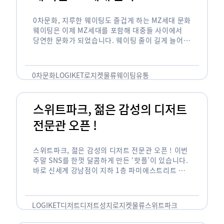
0차문화, 지루한 웨이팅도 즐겁게 하는 MZ세대 문화
웨이팅은 이제 MZ세대를 포함해 대중들 사이에서
당연한 문화가 되었습니다. 웨이팅 줄이 길게 늘어서
있는 곳은 지나가고 있는 사람들의 이목을 끌게 되고
자연스럽게 …
0차문화
LOGIKET
로지켓
물류
웨이팅
유통
스위트파크, 젊은 감성의 디저트
전문관 오픈 !
스위트파크, 젊은 감성의 디저트 전문관 오픈 ! 이번
주말 SNS를 한껏 달콤하게 만든 ‘핫플’이 있습니다.
바로 신세계 강남점이 지하 1층 파미에스트리트 분
수 광장에 새롭게 조성한 ‘스위트파크’입니다. 스위
트파크에서는 ‘국내 최초 …
LOGIKET
디저트
디저트성지
로지켓
물류
스위트파크