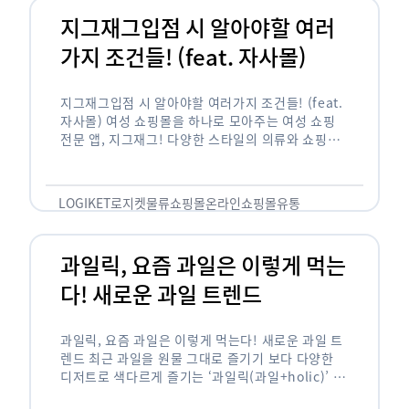
지그재그입점 시 알아야할 여러
가지 조건들! (feat. 자사몰)
지그재그입점 시 알아야할 여러가지 조건들! (feat.
자사몰) 여성 쇼핑몰을 하나로 모아주는 여성 쇼핑
전문 앱, 지그재그! 다양한 스타일의 의류와 쇼핑몰
을 한 눈에 볼 수 있다는 강점과 각종 프로모션/이벤
트 등을 …
LOGIKET
로지켓
물류
쇼핑몰
온라인쇼핑몰
유통
과일릭, 요즘 과일은 이렇게 먹는
다! 새로운 과일 트렌드
과일릭, 요즘 과일은 이렇게 먹는다! 새로운 과일 트
렌드 최근 과일을 원물 그대로 즐기기 보다 다양한
디저트로 색다르게 즐기는 ‘과일릭(과일+holic)’ 트
렌드가 확산되고 있습니다. ‘과일릭’은 ‘과일’과 ‘홀