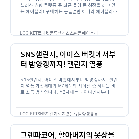
셀러스 쇼핑 플랫폼 중 최근 들어 큰 성장을 하고 있
는 에이블리! 구매하는 분들뿐만 아니라 에이블리에
서 판매를 준비하는 사업자들도 많아졌습니다. 에이
블리는 10~20대가 주 …
LOGIKET
로지켓
물류
셀러스
쇼핑몰
에이블리
SNS챌린지, 아이스 버킷에서부
터 밤양갱까지! 챌린지 열풍
SNS챌린지, 아이스 버킷에서부터 밤양갱까지! 챌린
지 열풍 기성세대와 MZ세대의 차이점 중 하나는 바
로 소통 방식입니다. MZ세대는 태어나면서부터 디
지털 기기를 사용한 일명 ‘디지털 네이티브(digital
native)’입니다. 디지털 기기에 친숙한 만큼 SNS에
도 능숙한 …
LOGIKET
SNS챌린지
로지켓
물류
밤양갱
유통
그랜파코어, 할아버지의 옷장을