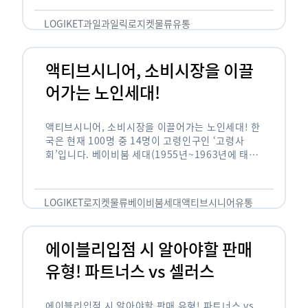
릭(중독되다)’을 합성한 신조어로 과일을 탕후루나
…
LOGIKET
과일
과일릭
로지켓
물류
유통
액티브시니어, 소비시장을 이끌
어가는 노인세대!
액티브시니어, 소비시장을 이끌어가는 노인세대! 한
국은 현재 100명 중 14명이 고령인구인 ‘고령사
회’입니다. 베이비붐 세대(1955년~1963년에 태어
난 인구)가 본격적으로 노인인구에 편입되며 2025
년이 되면 초고령사회에 진입할 것이라는 전망이 나
오고 있습니다. 하지만 사회가 늙어가는 …
LOGIKET
로지켓
물류
베이비붐세대
액티브시니어
유통
에이블리입점 시 알아야할 판매
유형! 파트너스 vs 셀러스
에이블리입점 시 알아야할 판매 유형! 파트너스 vs