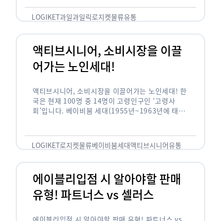
릭(중독되다)’을 합성한 신조어로 과일을 탕후루나
…
LOGIKET
과일
과일릭
로지켓
물류
유통
액티브시니어, 소비시장을 이끌
어가는 노인세대!
액티브시니어, 소비시장을 이끌어가는 노인세대! 한
국은 현재 100명 중 14명이 고령인구인 ‘고령사
회’입니다. 베이비붐 세대(1955년~1963년에 태어
난 인구)가 본격적으로 노인인구에 편입되며 2025
년이 되면 초고령사회에 진입할 것이라는 전망이 나
오고 있습니다. 하지만 사회가 늙어가는 …
LOGIKET
로지켓
물류
베이비붐세대
액티브시니어
유통
에이블리입점 시 알아야할 판매
유형! 파트너스 vs 셀러스
에이블리입점 시 알아야할 판매 유형! 파트너스 vs