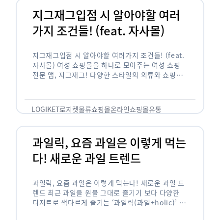
지그재그입점 시 알아야할 여러
가지 조건들! (feat. 자사몰)
지그재그입점 시 알아야할 여러가지 조건들! (feat.
자사몰) 여성 쇼핑몰을 하나로 모아주는 여성 쇼핑
전문 앱, 지그재그! 다양한 스타일의 의류와 쇼핑몰
을 한 눈에 볼 수 있다는 강점과 각종 프로모션/이벤
트 등을 …
LOGIKET
로지켓
물류
쇼핑몰
온라인쇼핑몰
유통
과일릭, 요즘 과일은 이렇게 먹는
다! 새로운 과일 트렌드
과일릭, 요즘 과일은 이렇게 먹는다! 새로운 과일 트
렌드 최근 과일을 원물 그대로 즐기기 보다 다양한
디저트로 색다르게 즐기는 ‘과일릭(과일+holic)’ 트
렌드가 확산되고 있습니다. ‘과일릭’은 ‘과일’과 ‘홀