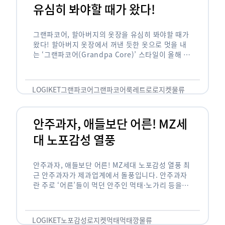
유심히 봐야할 때가 왔다!
그랜파코어, 할아버지의 옷장을 유심히 봐야할 때가
왔다! 할아버지 옷장에서 꺼낸 듯한 옷으로 멋을 내
는 ‘그랜파코어(Grandpa Core)’ 스타일이 올해 패
션 트렌드의 키워드로 떠오르고 있습니다. 그랜파코
어는 오랫동안 시행착오를 겪으며 자신만의 스타일
을 …
LOGIKET
그랜파코어
그랜파코어룩
레트로
로지켓
물류
안주과자, 애들보단 어른! MZ세
대 노포감성 열풍
안주과자, 애들보단 어른! MZ세대 노포감성 열풍 최
근 안주과자가 제과업계에서 돌풍입니다. 안주과자
란 주로 ‘어른’들이 먹던 안주인 먹태·노가리 등을
과자로 만든 걸 말합니다. 이름처럼 안주로 먹는 용
도기도 합니다. 최근 농심 먹태깡 …
LOGIKET
노포감성
로지켓
먹태
먹태깡
물류