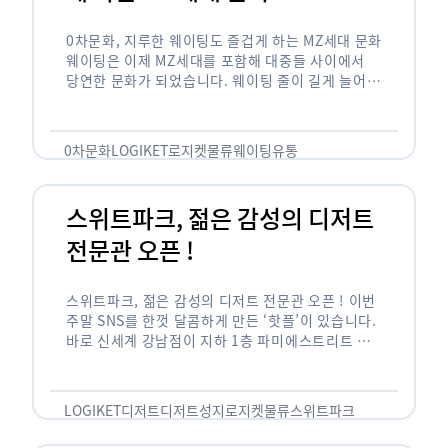
0차문화, 지루한 웨이팅도 즐겁게 하는 MZ세대 문화
웨이팅은 이제 MZ세대를 포함해 대중들 사이에서
당연한 문화가 되었습니다. 웨이팅 줄이 길게 늘어서
있는 곳은 지나가고 있는 사람들의 이목을 끌게 되고
자연스럽게 …
0차문화
LOGIKET
로지켓
물류
웨이팅
유통
스위트파크, 젊은 감성의 디저트
전문관 오픈 !
스위트파크, 젊은 감성의 디저트 전문관 오픈 ! 이번
주말 SNS를 한껏 달콤하게 만든 ‘핫플’이 있습니다.
바로 신세계 강남점이 지하 1층 파미에스트리트 분
수 광장에 새롭게 조성한 ‘스위트파크’입니다. 스위
트파크에서는 ‘국내 최초 …
LOGIKET
디저트
디저트성지
로지켓
물류
스위트파크