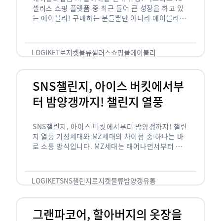
셀러스 쇼핑 플랫폼 중 최근 들어 큰 성장을 하고 있
는 에이블리! 구매하는 분들뿐만 아니라 에이블리에
서 판매를 준비하는 사업자들도 많아졌습니다. 에이
블리는 10~20대가 주 …
LOGIKET
로지켓
물류
셀러스
쇼핑몰
에이블리
SNS챌린지, 아이스 버킷에서부
터 밤양갱까지! 챌린지 열풍
SNS챌린지, 아이스 버킷에서부터 밤양갱까지! 챌린
지 열풍 기성세대와 MZ세대의 차이점 중 하나는 바
로 소통 방식입니다. MZ세대는 태어나면서부터 디
지털 기기를 사용한 일명 ‘디지털 네이티브(digital
native)’입니다. 디지털 기기에 친숙한 만큼 SNS에
도 능숙한 …
LOGIKET
SNS챌린지
로지켓
물류
밤양갱
유통
그랜파코어, 할아버지의 옷장을