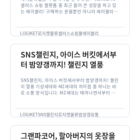
셀러스 쇼핑 플랫폼 중 최근 들어 큰 성장을 하고 있
는 에이블리! 구매하는 분들뿐만 아니라 에이블리에
서 판매를 준비하는 사업자들도 많아졌습니다. 에이
블리는 10~20대가 주 …
LOGIKET
로지켓
물류
셀러스
쇼핑몰
에이블리
SNS챌린지, 아이스 버킷에서부
터 밤양갱까지! 챌린지 열풍
SNS챌린지, 아이스 버킷에서부터 밤양갱까지! 챌린
지 열풍 기성세대와 MZ세대의 차이점 중 하나는 바
로 소통 방식입니다. MZ세대는 태어나면서부터 디
지털 기기를 사용한 일명 ‘디지털 네이티브(digital
native)’입니다. 디지털 기기에 친숙한 만큼 SNS에
도 능숙한 …
LOGIKET
SNS챌린지
로지켓
물류
밤양갱
유통
그랜파코어, 할아버지의 옷장을