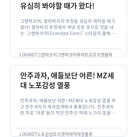
유심히 봐야할 때가 왔다!
그랜파코어, 할아버지의 옷장을 유심히 봐야할 때가
왔다! 할아버지 옷장에서 꺼낸 듯한 옷으로 멋을 내
는 ‘그랜파코어(Grandpa Core)’ 스타일이 올해 패
션 트렌드의 키워드로 떠오르고 있습니다. 그랜파코
어는 오랫동안 시행착오를 겪으며 자신만의 스타일
을 …
LOGIKET
그랜파코어
그랜파코어룩
레트로
로지켓
물류
안주과자, 애들보단 어른! MZ세
대 노포감성 열풍
안주과자, 애들보단 어른! MZ세대 노포감성 열풍 최
근 안주과자가 제과업계에서 돌풍입니다. 안주과자
란 주로 ‘어른’들이 먹던 안주인 먹태·노가리 등을
과자로 만든 걸 말합니다. 이름처럼 안주로 먹는 용
도기도 합니다. 최근 농심 먹태깡 …
LOGIKET
노포감성
로지켓
먹태
먹태깡
물류