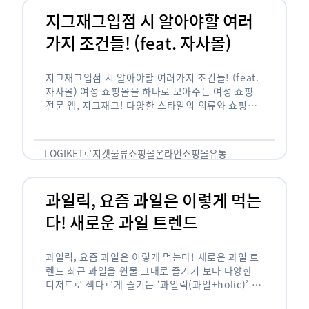
지그재그입점 시 알아야할 여러
가지 조건들! (feat. 자사몰)
지그재그입점 시 알아야할 여러가지 조건들! (feat.
자사몰) 여성 쇼핑몰을 하나로 모아주는 여성 쇼핑
전문 앱, 지그재그! 다양한 스타일의 의류와 쇼핑몰
을 한 눈에 볼 수 있다는 강점과 각종 프로모션/이벤
트 등을 …
LOGIKET
로지켓
물류
쇼핑몰
온라인쇼핑몰
유통
과일릭, 요즘 과일은 이렇게 먹는
다! 새로운 과일 트렌드
과일릭, 요즘 과일은 이렇게 먹는다! 새로운 과일 트
렌드 최근 과일을 원물 그대로 즐기기 보다 다양한
디저트로 색다르게 즐기는 ‘과일릭(과일+holic)’ 트
렌드가 확산되고 있습니다. ‘과일릭’은 ‘과일’과 ‘홀