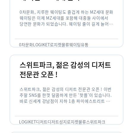
0차문화, 지루한 웨이팅도 즐겁게 하는 MZ세대 문화
웨이팅은 이제 MZ세대를 포함해 대중들 사이에서
당연한 문화가 되었습니다. 웨이팅 줄이 길게 늘어서
있는 곳은 지나가고 있는 사람들의 이목을 끌게 되고
자연스럽게 …
0차문화
LOGIKET
로지켓
물류
웨이팅
유통
스위트파크, 젊은 감성의 디저트
전문관 오픈 !
스위트파크, 젊은 감성의 디저트 전문관 오픈 ! 이번
주말 SNS를 한껏 달콤하게 만든 ‘핫플’이 있습니다.
바로 신세계 강남점이 지하 1층 파미에스트리트 분
수 광장에 새롭게 조성한 ‘스위트파크’입니다. 스위
트파크에서는 ‘국내 최초 …
LOGIKET
디저트
디저트성지
로지켓
물류
스위트파크