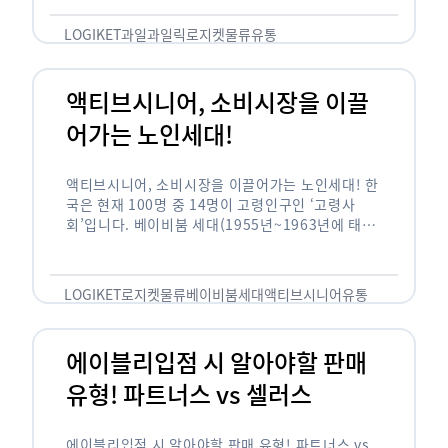
릭(중독되다)’을 합성한 신조어로 과일을 탕후루나
…
LOGIKET
과일
과일릭
로지켓
물류
유통
액티브시니어, 소비시장을 이끌
어가는 노인세대!
액티브시니어, 소비시장을 이끌어가는 노인세대! 한
국은 현재 100명 중 14명이 고령인구인 ‘고령사
회’입니다. 베이비붐 세대(1955년~1963년에 태어
난 인구)가 본격적으로 노인인구에 편입되며 2025
년이 되면 초고령사회에 진입할 것이라는 전망이 나
오고 있습니다. 하지만 사회가 늙어가는 …
LOGIKET
로지켓
물류
베이비붐세대
액티브시니어
유통
에이블리입점 시 알아야할 판매
유형! 파트너스 vs 셀러스
에이블리입점 시 알아야할 판매 유형! 파트너스 vs