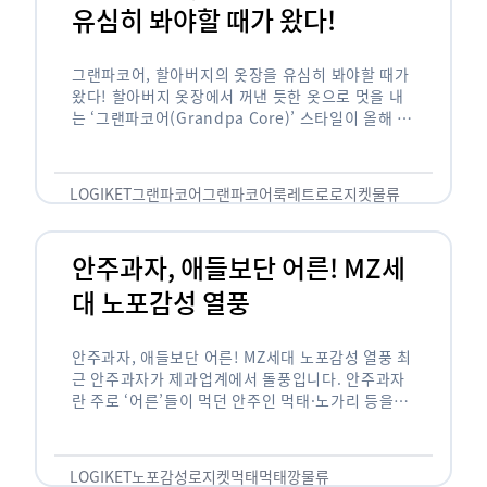
유심히 봐야할 때가 왔다!
그랜파코어, 할아버지의 옷장을 유심히 봐야할 때가
왔다! 할아버지 옷장에서 꺼낸 듯한 옷으로 멋을 내
는 ‘그랜파코어(Grandpa Core)’ 스타일이 올해 패
션 트렌드의 키워드로 떠오르고 있습니다. 그랜파코
어는 오랫동안 시행착오를 겪으며 자신만의 스타일
을 …
LOGIKET
그랜파코어
그랜파코어룩
레트로
로지켓
물류
안주과자, 애들보단 어른! MZ세
대 노포감성 열풍
안주과자, 애들보단 어른! MZ세대 노포감성 열풍 최
근 안주과자가 제과업계에서 돌풍입니다. 안주과자
란 주로 ‘어른’들이 먹던 안주인 먹태·노가리 등을
과자로 만든 걸 말합니다. 이름처럼 안주로 먹는 용
도기도 합니다. 최근 농심 먹태깡 …
LOGIKET
노포감성
로지켓
먹태
먹태깡
물류