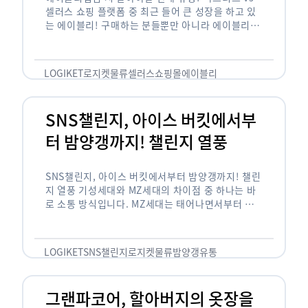
셀러스 쇼핑 플랫폼 중 최근 들어 큰 성장을 하고 있
는 에이블리! 구매하는 분들뿐만 아니라 에이블리에
서 판매를 준비하는 사업자들도 많아졌습니다. 에이
블리는 10~20대가 주 …
LOGIKET
로지켓
물류
셀러스
쇼핑몰
에이블리
SNS챌린지, 아이스 버킷에서부
터 밤양갱까지! 챌린지 열풍
SNS챌린지, 아이스 버킷에서부터 밤양갱까지! 챌린
지 열풍 기성세대와 MZ세대의 차이점 중 하나는 바
로 소통 방식입니다. MZ세대는 태어나면서부터 디
지털 기기를 사용한 일명 ‘디지털 네이티브(digital
native)’입니다. 디지털 기기에 친숙한 만큼 SNS에
도 능숙한 …
LOGIKET
SNS챌린지
로지켓
물류
밤양갱
유통
그랜파코어, 할아버지의 옷장을