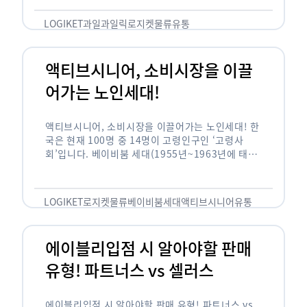
릭(중독되다)’을 합성한 신조어로 과일을 탕후루나
…
LOGIKET
과일
과일릭
로지켓
물류
유통
액티브시니어, 소비시장을 이끌
어가는 노인세대!
액티브시니어, 소비시장을 이끌어가는 노인세대! 한
국은 현재 100명 중 14명이 고령인구인 ‘고령사
회’입니다. 베이비붐 세대(1955년~1963년에 태어
난 인구)가 본격적으로 노인인구에 편입되며 2025
년이 되면 초고령사회에 진입할 것이라는 전망이 나
오고 있습니다. 하지만 사회가 늙어가는 …
LOGIKET
로지켓
물류
베이비붐세대
액티브시니어
유통
에이블리입점 시 알아야할 판매
유형! 파트너스 vs 셀러스
에이블리입점 시 알아야할 판매 유형! 파트너스 vs