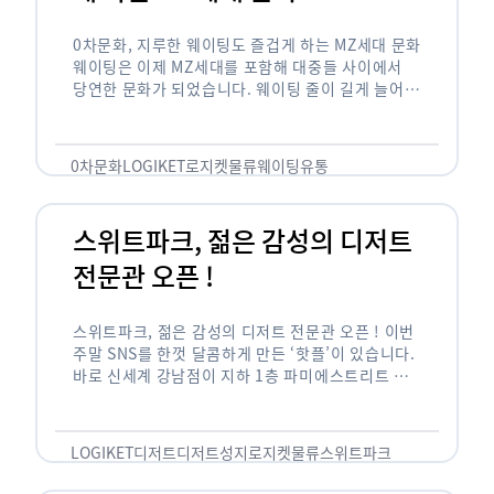
0차문화, 지루한 웨이팅도 즐겁게 하는 MZ세대 문화
웨이팅은 이제 MZ세대를 포함해 대중들 사이에서
당연한 문화가 되었습니다. 웨이팅 줄이 길게 늘어서
있는 곳은 지나가고 있는 사람들의 이목을 끌게 되고
자연스럽게 …
0차문화
LOGIKET
로지켓
물류
웨이팅
유통
스위트파크, 젊은 감성의 디저트
전문관 오픈 !
스위트파크, 젊은 감성의 디저트 전문관 오픈 ! 이번
주말 SNS를 한껏 달콤하게 만든 ‘핫플’이 있습니다.
바로 신세계 강남점이 지하 1층 파미에스트리트 분
수 광장에 새롭게 조성한 ‘스위트파크’입니다. 스위
트파크에서는 ‘국내 최초 …
LOGIKET
디저트
디저트성지
로지켓
물류
스위트파크