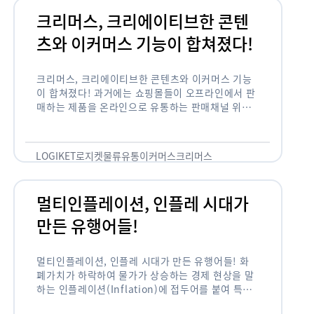
크리머스, 크리에이티브한 콘텐
츠와 이커머스 기능이 합쳐졌다!
크리머스, 크리에이티브한 콘텐츠와 이커머스 기능
이 합쳐졌다! 과거에는 쇼핑몰들이 오프라인에서 판
매하는 제품을 온라인으로 유통하는 판매채널 위주
의 역할이 강했다면, 최근에는 마켓이라는 인식을 넘
어 제품을 통해 소비자와 소통하고 즐거움을 전달하
는 콘텐츠 기반의 …
LOGIKET
로지켓
물류
유통
이커머스
크리머스
멀티인플레이션, 인플레 시대가
만든 유행어들!
멀티인플레이션, 인플레 시대가 만든 유행어들! 화
폐가치가 하락하여 물가가 상승하는 경제 현상을 말
하는 인플레이션(Inflation)에 접두어를 붙여 특정
현상의 인플레화를 의미하는 용어들이 최근 많이 사