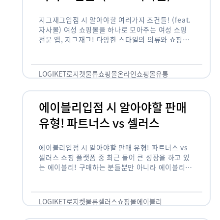
지그재그입점 시 알아야할 여러가지 조건들! (feat.
자사몰) 여성 쇼핑몰을 하나로 모아주는 여성 쇼핑
전문 앱, 지그재그! 다양한 스타일의 의류와 쇼핑몰
을 한 눈에 볼 수 있다는 강점과 각종 프로모션/이벤
트 등을 …
LOGIKET
로지켓
물류
쇼핑몰
온라인쇼핑몰
유통
에이블리입점 시 알아야할 판매
유형! 파트너스 vs 셀러스
에이블리입점 시 알아야할 판매 유형! 파트너스 vs
셀러스 쇼핑 플랫폼 중 최근 들어 큰 성장을 하고 있
는 에이블리! 구매하는 분들뿐만 아니라 에이블리에
서 판매를 준비하는 사업자들도 많아졌습니다. 에이
블리는 10~20대가 주 …
LOGIKET
로지켓
물류
셀러스
쇼핑몰
에이블리