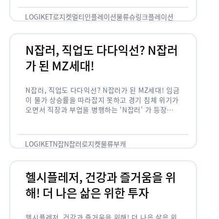
용되고 있습니다. 런치플레이션, 애그플레이션, 슈
링크플레이션, 그리드플레이션 등등. …
LOGIKET
로지켓
멀티인플레이션
물류
슈링크플레이션
유통
N잡러, 직업도 다다익선? N잡러
가 된 MZ세대!
N잡러, 직업도 다다익선? N잡러가 된 MZ세대! 임금
이 물가 상승률을 따라잡지 못하고 경기 침체 위기가
오면서 직장과 부업을 병행하는 ‘N잡러’ 가 등장했습
니다. 바야흐로 ‘N잡’ 시대입니다. 이는 불안정한 급
여와 갈수록 하락하는 …
LOGIKET
N잡
N잡러
로지켓
물류
부캐
헬시플레저, 건강과 즐거움을 위
해! 더 나은 삶은 위한 투자
헬시플레저, 건강과 즐거움을 위해! 더 나은 삶은 위