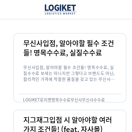
무신사입점, 알아야할 필수 조건
들! 명목수수료, 실질수수료
무신사입점, 알아야할 필수 조건들! 명목수수료, 실
질수수료 보세는 아니지만 그렇다고 브랜드도 아닌,
합리적인 가격에 적절한 품질을 갖고 있는 무신사!
한국의 유니클로라는 키워드를 갖고있는 무신사라는
플랫폼은 국내 최대 규모의 온라인 패션 …
LOGIKET
로지켓
명목수수료
무신사
무신사수수료
무신사입점
지그재그입점 시 알아야할 여러
가지 조건들! (feat. 자사몰)