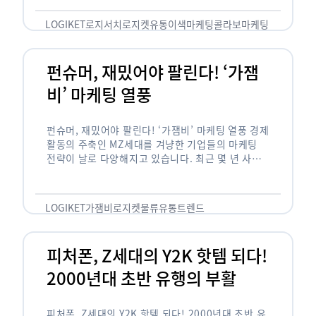
놓칠 수 없는 고객입니다. 이러한 이유로 대부분의
…
LOGIKET
로지서치
로지켓
유통
이색마케팅
콜라보마케팅
펀슈머, 재밌어야 팔린다! ‘가잼
비’ 마케팅 열풍
펀슈머, 재밌어야 팔린다! ‘가잼비’ 마케팅 열풍 경제
활동의 주축인 MZ세대를 겨냥한 기업들의 마케팅
전략이 날로 다양해지고 있습니다. 최근 몇 년 사이
20·30세대에서 가장 핫한 소비 트렌드로 자리 잡은
것은 일명 …
LOGIKET
가잼비
로지켓
물류
유통
트렌드
피처폰, Z세대의 Y2K 핫템 되다!
2000년대 초반 유행의 부활
피처폰, Z세대의 Y2K 핫템 되다! 2000년대 초반 유