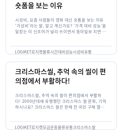
숏폼을 보는 이유
시성비, 요즘 사람들이 영화 대신 숏폼을 보는 이유
‘가성비’라는 말, 알고 계신가요? ‘가격 대비 성능’을
일컫는 이 신조어가 널리 쓰이면서 동아일보 지면 기
사에까지 등장한 게 2012년부터인데요. 이 가성비
의 원조는 …
LOGIKET
로지켓
물류
시간대비성능
시성비
유통
크리스마스씰, 추억 속의 씰이 편
의점에서 부활하다!
크리스마스씰, 추억 속의 씰이 편의점에서 부활하
다! 2000년대에 유행했던 크리스마스 씰 문화, 기억
하시나요? 크리스마스 씰은 한때 전 국민 구매 열풍
이 불 정도로 연말 대표 기부 모금 운동 중 하나였습
니다. 하지만 …
LOGIKET
로지켓
모금운동
물류
유통
크리스마스씰