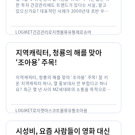
한 투자 건강관리에도 트렌드가 있다는 사실, 알고
있으신가요? 대표적인 사례가 2000년대 초반 우리
나라에 불었던 웰빙 열풍입니다. 어디서든 쉽게 웰빙
이라는 단어를 찾아볼 수 …
LOGIKET
건강관리
로지켓
물류
유통
제로슈머
지역캐릭터, 청룡의 해를 맞아
‘조아용’ 주목!
지역캐릭터, 청룡의 해를 맞아 ‘조아용’ 주목! 잘 키
운 지역캐릭터 하나, 열 홍보대사 안 부럽다고 하나
요? 최근 몇 년 사이 MZ세대와의 소통을 목적으로,
또는 2024년 신년을 맞이하여 캐릭터를 새로 론칭
하거나 …
LOGIKET
로지켓
마스코트
물류
유통
조아용
시성비, 요즘 사람들이 영화 대신