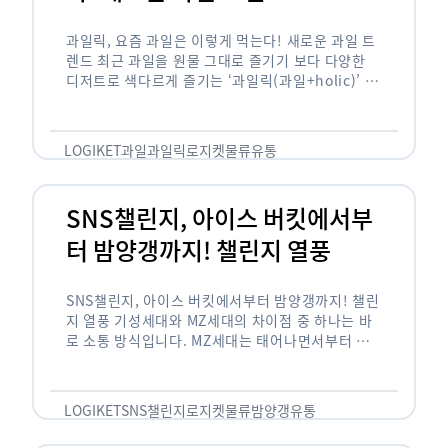
과일릭, 요즘 과일은 이렇게 먹는다! 새로운 과일 트
렌드 최근 과일을 원물 그대로 즐기기 보다 다양한
디저트로 색다르게 즐기는 ‘과일릭(과일+holic)’ 트
렌드가 확산되고 있습니다. ‘과일릭’은 ‘과일’과 ‘홀
릭(중독되다)’을 합성한 신조어로 과일을 탕후루나
…
LOGIKET
과일
과일릭
로지켓
물류
유통
SNS챌린지, 아이스 버킷에서부
터 밤양갱까지! 챌린지 열풍
SNS챌린지, 아이스 버킷에서부터 밤양갱까지! 챌린
지 열풍 기성세대와 MZ세대의 차이점 중 하나는 바
로 소통 방식입니다. MZ세대는 태어나면서부터 디
지털 기기를 사용한 일명 ‘디지털 네이티브(digital
native)’입니다. 디지털 기기에 친숙한 만큼 SNS에
도 능숙한 …
LOGIKET
SNS챌린지
로지켓
물류
밤양갱
유통