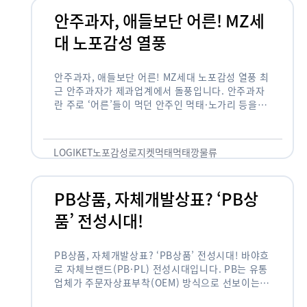
안주과자, 애들보단 어른! MZ세
대 노포감성 열풍
안주과자, 애들보단 어른! MZ세대 노포감성 열풍 최
근 안주과자가 제과업계에서 돌풍입니다. 안주과자
란 주로 ‘어른’들이 먹던 안주인 먹태·노가리 등을
과자로 만든 걸 말합니다. 이름처럼 안주로 먹는 용
도기도 합니다. 최근 농심 먹태깡 …
LOGIKET
노포감성
로지켓
먹태
먹태깡
물류
PB상품, 자체개발상표? ‘PB상
품’ 전성시대!
PB상품, 자체개발상표? ‘PB상품’ 전성시대! 바야흐
로 자체브랜드(PB·PL) 전성시대입니다. PB는 유통
업체가 주문자상표부착(OEM) 방식으로 선보이는
독자 브랜드 상품을 뜻합니다. 이제 PB는 국내외 할