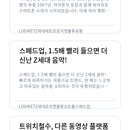
행의 부활 2007년, 아이폰의 등장과 함께 바야흐로
스마트폰 시대가 시작되었습니다. 이에 따라 통화와
문자 등 기본 기능(feature)만 가능한 피처폰은 자
연스레 역사 속으로 …
LOGIKET
Z세대
레트로
로지켓
물류
유통
스페드업, 1.5배 빨리 들으면 더
신난 Z세대 음악!
스페드업, 1.5배 빨리 들으면 더 신난 Z세대 음악!
빠르게 바뀌어가는 대중가요 트렌드, 한 때는 느긋하
고 여유있는 음악을 소비하는 것이 유행이었습니다.
하지만 최근 Z세대(1990년대 중반에서 2000년대
초반에 걸쳐 태어난 세대)를 …
LOGIKET
Z세대
로지켓
물류
쇼트폼
스페드업
트위치철수, 다른 동영상 플랫폼