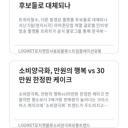
후보들로 대체되나
트위치철수, 다른 동영상 플랫폼 후보들로 대체되나
지난 5일(현지시각) 아마존닷컴 계열 글로벌 인터넷
방송 플랫폼 트위치가 공식 블로그를 통해 한국에서
사업을 철수하겠다고 밝히면서, 트위치 스트리머들
은 길게는 10년 가까운 시간과 돈을 투자한 …
LOGIKET
로지켓
망사용료
물류
스트림플레이션
유통
소비양극화, 만원의 행복 vs 30
만원 한정판 케이크
소비양극화, 만원의 행복vs30만원 한정판 케이크 연
말이면 평소보다 3배가량 판매량이 늘어나는 크리스
마스 케이크에 ‘소비양극화’ 트렌드가 두드러지고 있
습니다. 대형마트 업계에선 ‘가성비’를 높인 1만원
이하의 케이크가 등장했고, 특급 호텔은 이보다 30
배가 비싼 …
LOGIKET
로지켓
물류
소비양극화
유통
트렌드