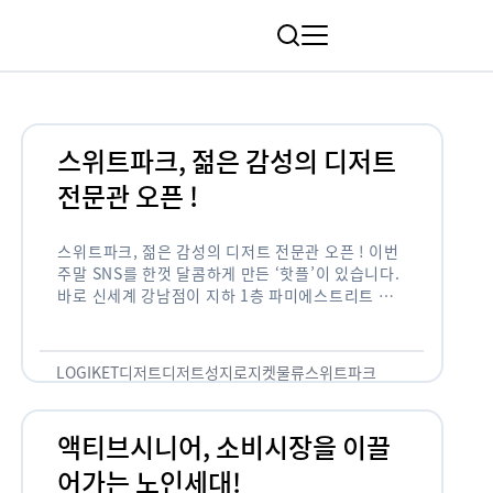
림
스위트파크, 젊은 감성의 디저트
전문관 오픈 !
스위트파크, 젊은 감성의 디저트 전문관 오픈 ! 이번
주말 SNS를 한껏 달콤하게 만든 ‘핫플’이 있습니다.
바로 신세계 강남점이 지하 1층 파미에스트리트 분
수 광장에 새롭게 조성한 ‘스위트파크’입니다. 스위
트파크에서는 ‘국내 최초 …
LOGIKET
디저트
디저트성지
로지켓
물류
스위트파크
액티브시니어, 소비시장을 이끌
어가는 노인세대!