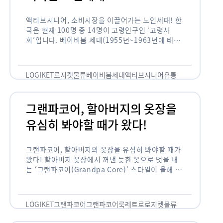
액티브시니어, 소비시장을 이끌어가는 노인세대! 한
국은 현재 100명 중 14명이 고령인구인 ‘고령사
회’입니다. 베이비붐 세대(1955년~1963년에 태어
난 인구)가 본격적으로 노인인구에 편입되며 2025
년이 되면 초고령사회에 진입할 것이라는 전망이 나
오고 있습니다. 하지만 사회가 늙어가는 …
LOGIKET
로지켓
물류
베이비붐세대
액티브시니어
유통
그랜파코어, 할아버지의 옷장을
유심히 봐야할 때가 왔다!
그랜파코어, 할아버지의 옷장을 유심히 봐야할 때가
왔다! 할아버지 옷장에서 꺼낸 듯한 옷으로 멋을 내
는 ‘그랜파코어(Grandpa Core)’ 스타일이 올해 패
션 트렌드의 키워드로 떠오르고 있습니다. 그랜파코
어는 오랫동안 시행착오를 겪으며 자신만의 스타일
을 …
LOGIKET
그랜파코어
그랜파코어룩
레트로
로지켓
물류