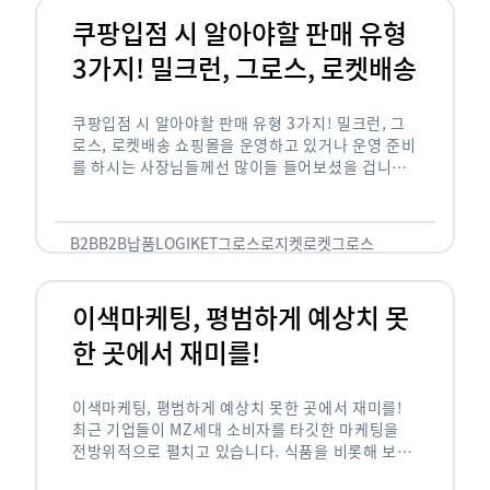
쿠팡입점 시 알아야할 판매 유형
3가지! 밀크런, 그로스, 로켓배송
쿠팡입점 시 알아야할 판매 유형 3가지! 밀크런, 그
로스, 로켓배송 쇼핑몰을 운영하고 있거나 운영 준비
를 하시는 사장님들께선 많이들 들어보셨을 겁니다.
네이버의 스마트 스토어, 카카오톡의 선물하기와 쿠
팡까지. 하지만 스마트 스토어와 카톡 …
B2B
B2B납품
LOGIKET
그로스
로지켓
로켓그로스
이색마케팅, 평범하게 예상치 못
한 곳에서 재미를!
이색마케팅, 평범하게 예상치 못한 곳에서 재미를!
최근 기업들이 MZ세대 소비자를 타깃한 마케팅을
전방위적으로 펼치고 있습니다. 식품을 비롯해 보수
적이라고 평가되는 건설, 금융업계까지 MZ세대는