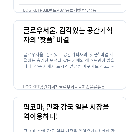
것 없이 유통산업의 핵심으로 성장했습니다. 특히 고
물가 시대와 맞물려 …
LOGIKET
PB브랜드
PB상품
로지켓
물류
유통
글로우서울, 감각있는 공간기획
자의 ‘핫플’ 비결
글로우서울, 감각있는 공간기획자의 ‘핫플’ 비결 서
울에는 숨겨진 보석과 같은 카페와 레스토랑이 많습
니다. 작은 가게가 도시의 얼굴을 바꾸기도 하고, 쇠
락한 지역을 부활시키기도 합니다. 이러한 잘나가는
오프라인 공간 뒤에는 항상 감각있는 …
LOGIKET
공간기획자
글로우서울
로지켓
물류
유통
픽코마, 만화 강국 일본 시장을
역이용하다!
픽코마, 만화 강국 일본 시장을 역이용하다! 만화 강