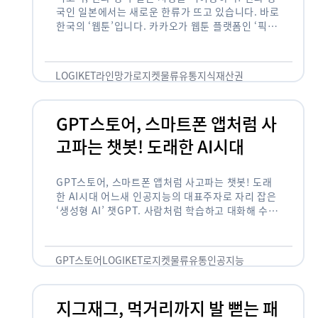
국인 일본에서는 새로운 한류가 뜨고 있습니다. 바로
한국의 ‘웹툰’입니다. 카카오가 웹툰 플랫폼인 ‘픽코
마’로 일본 앱 시장 정상에 올랐습니다. 일본 앱 마켓
에서 소비자 …
LOGIKET
라인망가
로지켓
물류
유통
지식재산권
GPT스토어, 스마트폰 앱처럼 사
고파는 챗봇! 도래한 AI시대
GPT스토어, 스마트폰 앱처럼 사고파는 챗봇! 도래
한 AI시대 어느새 인공지능의 대표주자로 자리 잡은
‘생성형 AI’ 챗GPT. 사람처럼 학습하고 대화해 수많
은 화제를 몰고 많은 이들에게 충격을 안겨주었습니
다. 그저 조금 더 똑똑한 …
GPT스토어
LOGIKET
로지켓
물류
유통
인공지능
지그재그, 먹거리까지 발 뻗는 패