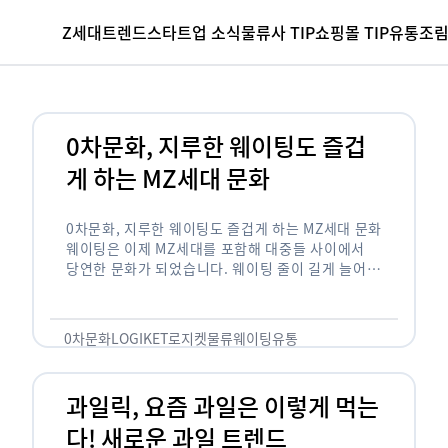
Z세대
트렌드
스타트업 소식
물류사 TIP
쇼핑몰 TIP
유통조
0차문화, 지루한 웨이팅도 즐겁
게 하는 MZ세대 문화
0차문화, 지루한 웨이팅도 즐겁게 하는 MZ세대 문화
웨이팅은 이제 MZ세대를 포함해 대중들 사이에서
당연한 문화가 되었습니다. 웨이팅 줄이 길게 늘어서
있는 곳은 지나가고 있는 사람들의 이목을 끌게 되고
자연스럽게 …
0차문화
LOGIKET
로지켓
물류
웨이팅
유통
과일릭, 요즘 과일은 이렇게 먹는
다! 새로운 과일 트렌드