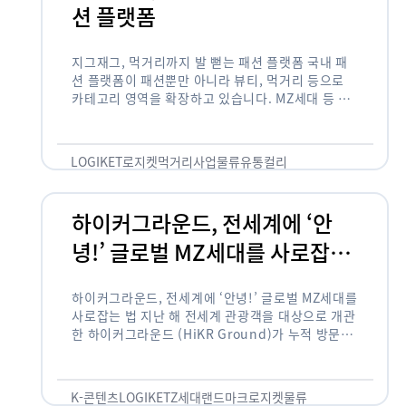
션 플랫폼
지그재그, 먹거리까지 발 뻗는 패션 플랫폼 국내 패
션 플랫폼이 패션뿐만 아니라 뷰티, 먹거리 등으로
카테고리 영역을 확장하고 있습니다. MZ세대 등 주
요 고객 사이에서 수요가 높은 식품 카테고리까지 발
을 뻗어 …
LOGIKET
로지켓
먹거리사업
물류
유통
컬리
하이커그라운드, 전세계에 ‘안
녕!’ 글로벌 MZ세대를 사로잡는
법
하이커그라운드, 전세계에 ‘안녕!’ 글로벌 MZ세대를
사로잡는 법 지난 해 전세계 관광객을 대상으로 개관
한 하이커그라운드 (HiKR Ground)가 누적 방문객
100만명을 넘어섰습니다. 한국관광공사는 “2022
년 7월 개관한 한국관광홍보관 하이커그라운드 누적
방문객이 100만명을 …
K-콘텐츠
LOGIKET
Z세대
랜드마크
로지켓
물류