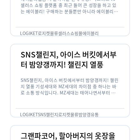
셀러스 쇼핑 플랫폼 중 최근 들어 큰 성장을 하고 있
는 에이블리! 구매하는 분들뿐만 아니라 에이블리에
서 판매를 준비하는 사업자들도 많아졌습니다. 에이
블리는 10~20대가 주 …
LOGIKET
로지켓
물류
셀러스
쇼핑몰
에이블리
SNS챌린지, 아이스 버킷에서부
터 밤양갱까지! 챌린지 열풍
SNS챌린지, 아이스 버킷에서부터 밤양갱까지! 챌린
지 열풍 기성세대와 MZ세대의 차이점 중 하나는 바
로 소통 방식입니다. MZ세대는 태어나면서부터 디
지털 기기를 사용한 일명 ‘디지털 네이티브(digital
native)’입니다. 디지털 기기에 친숙한 만큼 SNS에
도 능숙한 …
LOGIKET
SNS챌린지
로지켓
물류
밤양갱
유통
그랜파코어, 할아버지의 옷장을