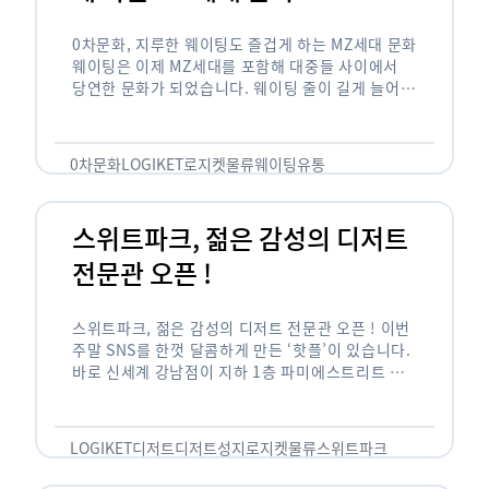
0차문화, 지루한 웨이팅도 즐겁게 하는 MZ세대 문화
웨이팅은 이제 MZ세대를 포함해 대중들 사이에서
당연한 문화가 되었습니다. 웨이팅 줄이 길게 늘어서
있는 곳은 지나가고 있는 사람들의 이목을 끌게 되고
자연스럽게 …
0차문화
LOGIKET
로지켓
물류
웨이팅
유통
스위트파크, 젊은 감성의 디저트
전문관 오픈 !
스위트파크, 젊은 감성의 디저트 전문관 오픈 ! 이번
주말 SNS를 한껏 달콤하게 만든 ‘핫플’이 있습니다.
바로 신세계 강남점이 지하 1층 파미에스트리트 분
수 광장에 새롭게 조성한 ‘스위트파크’입니다. 스위
트파크에서는 ‘국내 최초 …
LOGIKET
디저트
디저트성지
로지켓
물류
스위트파크