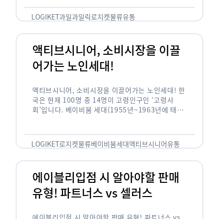
릭(중독되다)’을 합성한 신조어로 과일을 탕후루나
…
LOGIKET
과일
과일릭
로지켓
물류
유통
액티브시니어, 소비시장을 이끌
어가는 노인세대!
액티브시니어, 소비시장을 이끌어가는 노인세대! 한
국은 현재 100명 중 14명이 고령인구인 ‘고령사
회’입니다. 베이비붐 세대(1955년~1963년에 태어
난 인구)가 본격적으로 노인인구에 편입되며 2025
년이 되면 초고령사회에 진입할 것이라는 전망이 나
오고 있습니다. 하지만 사회가 늙어가는 …
LOGIKET
로지켓
물류
베이비붐세대
액티브시니어
유통
에이블리입점 시 알아야할 판매
유형! 파트너스 vs 셀러스
에이블리입점 시 알아야할 판매 유형! 파트너스 vs