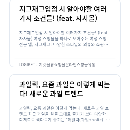
지그재그입점 시 알아야할 여러
가지 조건들! (feat. 자사몰)
지그재그입점 시 알아야할 여러가지 조건들! (feat.
자사몰) 여성 쇼핑몰을 하나로 모아주는 여성 쇼핑
전문 앱, 지그재그! 다양한 스타일의 의류와 쇼핑몰
을 한 눈에 볼 수 있다는 강점과 각종 프로모션/이벤
트 등을 …
LOGIKET
로지켓
물류
쇼핑몰
온라인쇼핑몰
유통
과일릭, 요즘 과일은 이렇게 먹는
다! 새로운 과일 트렌드
과일릭, 요즘 과일은 이렇게 먹는다! 새로운 과일 트
렌드 최근 과일을 원물 그대로 즐기기 보다 다양한
디저트로 색다르게 즐기는 ‘과일릭(과일+holic)’ 트
렌드가 확산되고 있습니다. ‘과일릭’은 ‘과일’과 ‘홀