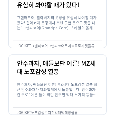
유심히 봐야할 때가 왔다!
그랜파코어, 할아버지의 옷장을 유심히 봐야할 때가
왔다! 할아버지 옷장에서 꺼낸 듯한 옷으로 멋을 내
는 ‘그랜파코어(Grandpa Core)’ 스타일이 올해 패
션 트렌드의 키워드로 떠오르고 있습니다. 그랜파코
어는 오랫동안 시행착오를 겪으며 자신만의 스타일
을 …
LOGIKET
그랜파코어
그랜파코어룩
레트로
로지켓
물류
안주과자, 애들보단 어른! MZ세
대 노포감성 열풍
안주과자, 애들보단 어른! MZ세대 노포감성 열풍 최
근 안주과자가 제과업계에서 돌풍입니다. 안주과자
란 주로 ‘어른’들이 먹던 안주인 먹태·노가리 등을
과자로 만든 걸 말합니다. 이름처럼 안주로 먹는 용
도기도 합니다. 최근 농심 먹태깡 …
LOGIKET
노포감성
로지켓
먹태
먹태깡
물류