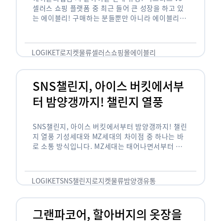
셀러스 쇼핑 플랫폼 중 최근 들어 큰 성장을 하고 있
는 에이블리! 구매하는 분들뿐만 아니라 에이블리에
서 판매를 준비하는 사업자들도 많아졌습니다. 에이
블리는 10~20대가 주 …
LOGIKET
로지켓
물류
셀러스
쇼핑몰
에이블리
SNS챌린지, 아이스 버킷에서부
터 밤양갱까지! 챌린지 열풍
SNS챌린지, 아이스 버킷에서부터 밤양갱까지! 챌린
지 열풍 기성세대와 MZ세대의 차이점 중 하나는 바
로 소통 방식입니다. MZ세대는 태어나면서부터 디
지털 기기를 사용한 일명 ‘디지털 네이티브(digital
native)’입니다. 디지털 기기에 친숙한 만큼 SNS에
도 능숙한 …
LOGIKET
SNS챌린지
로지켓
물류
밤양갱
유통
그랜파코어, 할아버지의 옷장을