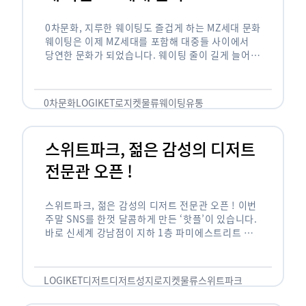
0차문화, 지루한 웨이팅도 즐겁게 하는 MZ세대 문화
웨이팅은 이제 MZ세대를 포함해 대중들 사이에서
당연한 문화가 되었습니다. 웨이팅 줄이 길게 늘어서
있는 곳은 지나가고 있는 사람들의 이목을 끌게 되고
자연스럽게 …
0차문화
LOGIKET
로지켓
물류
웨이팅
유통
스위트파크, 젊은 감성의 디저트
전문관 오픈 !
스위트파크, 젊은 감성의 디저트 전문관 오픈 ! 이번
주말 SNS를 한껏 달콤하게 만든 ‘핫플’이 있습니다.
바로 신세계 강남점이 지하 1층 파미에스트리트 분
수 광장에 새롭게 조성한 ‘스위트파크’입니다. 스위
트파크에서는 ‘국내 최초 …
LOGIKET
디저트
디저트성지
로지켓
물류
스위트파크