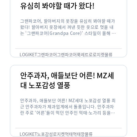
유심히 봐야할 때가 왔다!
그랜파코어, 할아버지의 옷장을 유심히 봐야할 때가
왔다! 할아버지 옷장에서 꺼낸 듯한 옷으로 멋을 내
는 ‘그랜파코어(Grandpa Core)’ 스타일이 올해 패
션 트렌드의 키워드로 떠오르고 있습니다. 그랜파코
어는 오랫동안 시행착오를 겪으며 자신만의 스타일
을 …
LOGIKET
그랜파코어
그랜파코어룩
레트로
로지켓
물류
안주과자, 애들보단 어른! MZ세
대 노포감성 열풍
안주과자, 애들보단 어른! MZ세대 노포감성 열풍 최
근 안주과자가 제과업계에서 돌풍입니다. 안주과자
란 주로 ‘어른’들이 먹던 안주인 먹태·노가리 등을
과자로 만든 걸 말합니다. 이름처럼 안주로 먹는 용
도기도 합니다. 최근 농심 먹태깡 …
LOGIKET
노포감성
로지켓
먹태
먹태깡
물류