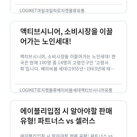
릭(중독되다)’을 합성한 신조어로 과일을 탕후루나
…
LOGIKET
과일
과일릭
로지켓
물류
유통
액티브시니어, 소비시장을 이끌
어가는 노인세대!
액티브시니어, 소비시장을 이끌어가는 노인세대! 한
국은 현재 100명 중 14명이 고령인구인 ‘고령사
회’입니다. 베이비붐 세대(1955년~1963년에 태어
난 인구)가 본격적으로 노인인구에 편입되며 2025
년이 되면 초고령사회에 진입할 것이라는 전망이 나
오고 있습니다. 하지만 사회가 늙어가는 …
LOGIKET
로지켓
물류
베이비붐세대
액티브시니어
유통
에이블리입점 시 알아야할 판매
유형! 파트너스 vs 셀러스
에이블리입점 시 알아야할 판매 유형! 파트너스 vs