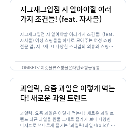
지그재그입점 시 알아야할 여러
가지 조건들! (feat. 자사몰)
지그재그입점 시 알아야할 여러가지 조건들! (feat.
자사몰) 여성 쇼핑몰을 하나로 모아주는 여성 쇼핑
전문 앱, 지그재그! 다양한 스타일의 의류와 쇼핑몰
을 한 눈에 볼 수 있다는 강점과 각종 프로모션/이벤
트 등을 …
LOGIKET
로지켓
물류
쇼핑몰
온라인쇼핑몰
유통
과일릭, 요즘 과일은 이렇게 먹는
다! 새로운 과일 트렌드
과일릭, 요즘 과일은 이렇게 먹는다! 새로운 과일 트
렌드 최근 과일을 원물 그대로 즐기기 보다 다양한
디저트로 색다르게 즐기는 ‘과일릭(과일+holic)’ 트
렌드가 확산되고 있습니다. ‘과일릭’은 ‘과일’과 ‘홀