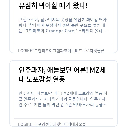
유심히 봐야할 때가 왔다!
그랜파코어, 할아버지의 옷장을 유심히 봐야할 때가
왔다! 할아버지 옷장에서 꺼낸 듯한 옷으로 멋을 내
는 ‘그랜파코어(Grandpa Core)’ 스타일이 올해 패
션 트렌드의 키워드로 떠오르고 있습니다. 그랜파코
어는 오랫동안 시행착오를 겪으며 자신만의 스타일
을 …
LOGIKET
그랜파코어
그랜파코어룩
레트로
로지켓
물류
안주과자, 애들보단 어른! MZ세
대 노포감성 열풍
안주과자, 애들보단 어른! MZ세대 노포감성 열풍 최
근 안주과자가 제과업계에서 돌풍입니다. 안주과자
란 주로 ‘어른’들이 먹던 안주인 먹태·노가리 등을
과자로 만든 걸 말합니다. 이름처럼 안주로 먹는 용
도기도 합니다. 최근 농심 먹태깡 …
LOGIKET
노포감성
로지켓
먹태
먹태깡
물류