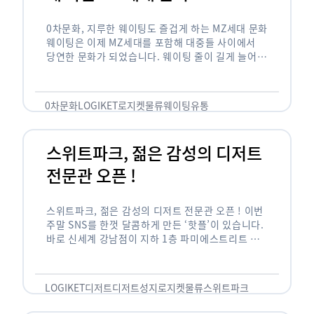
0차문화, 지루한 웨이팅도 즐겁게 하는 MZ세대 문화
웨이팅은 이제 MZ세대를 포함해 대중들 사이에서
당연한 문화가 되었습니다. 웨이팅 줄이 길게 늘어서
있는 곳은 지나가고 있는 사람들의 이목을 끌게 되고
자연스럽게 …
0차문화
LOGIKET
로지켓
물류
웨이팅
유통
스위트파크, 젊은 감성의 디저트
전문관 오픈 !
스위트파크, 젊은 감성의 디저트 전문관 오픈 ! 이번
주말 SNS를 한껏 달콤하게 만든 ‘핫플’이 있습니다.
바로 신세계 강남점이 지하 1층 파미에스트리트 분
수 광장에 새롭게 조성한 ‘스위트파크’입니다. 스위
트파크에서는 ‘국내 최초 …
LOGIKET
디저트
디저트성지
로지켓
물류
스위트파크