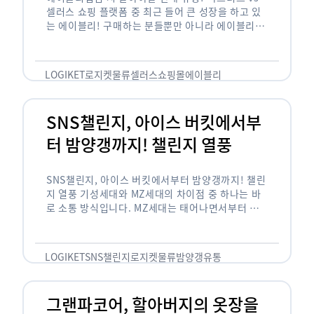
셀러스 쇼핑 플랫폼 중 최근 들어 큰 성장을 하고 있
는 에이블리! 구매하는 분들뿐만 아니라 에이블리에
서 판매를 준비하는 사업자들도 많아졌습니다. 에이
블리는 10~20대가 주 …
LOGIKET
로지켓
물류
셀러스
쇼핑몰
에이블리
SNS챌린지, 아이스 버킷에서부
터 밤양갱까지! 챌린지 열풍
SNS챌린지, 아이스 버킷에서부터 밤양갱까지! 챌린
지 열풍 기성세대와 MZ세대의 차이점 중 하나는 바
로 소통 방식입니다. MZ세대는 태어나면서부터 디
지털 기기를 사용한 일명 ‘디지털 네이티브(digital
native)’입니다. 디지털 기기에 친숙한 만큼 SNS에
도 능숙한 …
LOGIKET
SNS챌린지
로지켓
물류
밤양갱
유통
그랜파코어, 할아버지의 옷장을