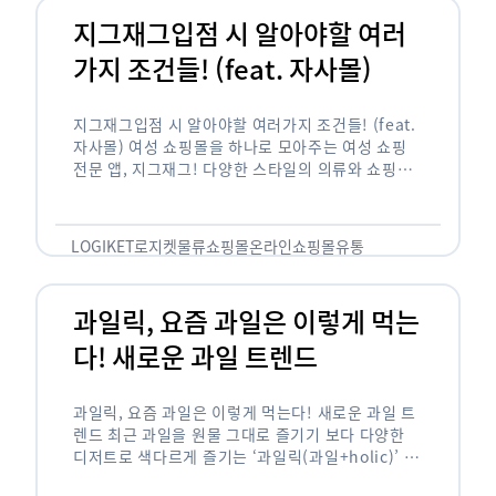
지그재그입점 시 알아야할 여러
가지 조건들! (feat. 자사몰)
지그재그입점 시 알아야할 여러가지 조건들! (feat.
자사몰) 여성 쇼핑몰을 하나로 모아주는 여성 쇼핑
전문 앱, 지그재그! 다양한 스타일의 의류와 쇼핑몰
을 한 눈에 볼 수 있다는 강점과 각종 프로모션/이벤
트 등을 …
LOGIKET
로지켓
물류
쇼핑몰
온라인쇼핑몰
유통
과일릭, 요즘 과일은 이렇게 먹는
다! 새로운 과일 트렌드
과일릭, 요즘 과일은 이렇게 먹는다! 새로운 과일 트
렌드 최근 과일을 원물 그대로 즐기기 보다 다양한
디저트로 색다르게 즐기는 ‘과일릭(과일+holic)’ 트
렌드가 확산되고 있습니다. ‘과일릭’은 ‘과일’과 ‘홀