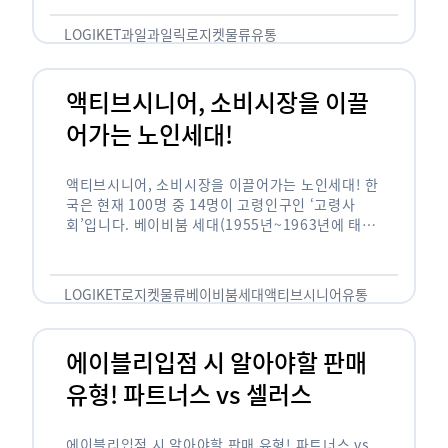
릭(중독되다)’을 합성한 신조어로 과일을 탕후루나
…
LOGIKET
과일
과일릭
로지켓
물류
유통
액티브시니어, 소비시장을 이끌
어가는 노인세대!
액티브시니어, 소비시장을 이끌어가는 노인세대! 한
국은 현재 100명 중 14명이 고령인구인 ‘고령사
회’입니다. 베이비붐 세대(1955년~1963년에 태어
난 인구)가 본격적으로 노인인구에 편입되며 2025
년이 되면 초고령사회에 진입할 것이라는 전망이 나
오고 있습니다. 하지만 사회가 늙어가는 …
LOGIKET
로지켓
물류
베이비붐세대
액티브시니어
유통
에이블리입점 시 알아야할 판매
유형! 파트너스 vs 셀러스
에이블리입점 시 알아야할 판매 유형! 파트너스 vs