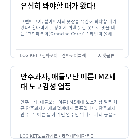
유심히 봐야할 때가 왔다!
그랜파코어, 할아버지의 옷장을 유심히 봐야할 때가
왔다! 할아버지 옷장에서 꺼낸 듯한 옷으로 멋을 내
는 ‘그랜파코어(Grandpa Core)’ 스타일이 올해 패
션 트렌드의 키워드로 떠오르고 있습니다. 그랜파코
어는 오랫동안 시행착오를 겪으며 자신만의 스타일
을 …
LOGIKET
그랜파코어
그랜파코어룩
레트로
로지켓
물류
안주과자, 애들보단 어른! MZ세
대 노포감성 열풍
안주과자, 애들보단 어른! MZ세대 노포감성 열풍 최
근 안주과자가 제과업계에서 돌풍입니다. 안주과자
란 주로 ‘어른’들이 먹던 안주인 먹태·노가리 등을
과자로 만든 걸 말합니다. 이름처럼 안주로 먹는 용
도기도 합니다. 최근 농심 먹태깡 …
LOGIKET
노포감성
로지켓
먹태
먹태깡
물류