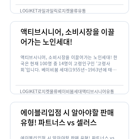
릭(중독되다)’을 합성한 신조어로 과일을 탕후루나
…
LOGIKET
과일
과일릭
로지켓
물류
유통
액티브시니어, 소비시장을 이끌
어가는 노인세대!
액티브시니어, 소비시장을 이끌어가는 노인세대! 한
국은 현재 100명 중 14명이 고령인구인 ‘고령사
회’입니다. 베이비붐 세대(1955년~1963년에 태어
난 인구)가 본격적으로 노인인구에 편입되며 2025
년이 되면 초고령사회에 진입할 것이라는 전망이 나
오고 있습니다. 하지만 사회가 늙어가는 …
LOGIKET
로지켓
물류
베이비붐세대
액티브시니어
유통
에이블리입점 시 알아야할 판매
유형! 파트너스 vs 셀러스
에이블리입점 시 알아야할 판매 유형! 파트너스 vs