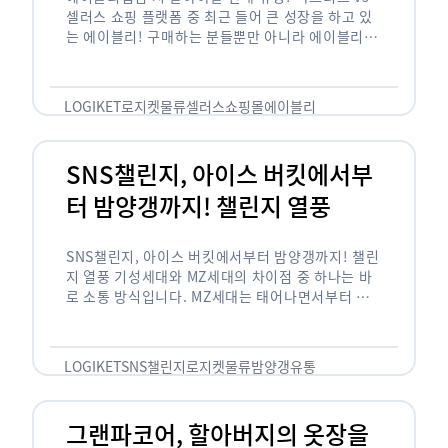
셀러스 쇼핑 플랫폼 중 최근 들어 큰 성장을 하고 있
는 에이블리! 구매하는 분들뿐만 아니라 에이블리에
서 판매를 준비하는 사업자들도 많아졌습니다. 에이
블리는 10~20대가 주 …
LOGIKET
로지켓
물류
셀러스
쇼핑몰
에이블리
SNS챌린지, 아이스 버킷에서부
터 밤양갱까지! 챌린지 열풍
SNS챌린지, 아이스 버킷에서부터 밤양갱까지! 챌린
지 열풍 기성세대와 MZ세대의 차이점 중 하나는 바
로 소통 방식입니다. MZ세대는 태어나면서부터 디
지털 기기를 사용한 일명 ‘디지털 네이티브(digital
native)’입니다. 디지털 기기에 친숙한 만큼 SNS에
도 능숙한 …
LOGIKET
SNS챌린지
로지켓
물류
밤양갱
유통
그랜파코어, 할아버지의 옷장을