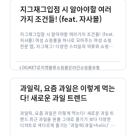
지그재그입점 시 알아야할 여러
가지 조건들! (feat. 자사몰)
지그재그입점 시 알아야할 여러가지 조건들! (feat.
자사몰) 여성 쇼핑몰을 하나로 모아주는 여성 쇼핑
전문 앱, 지그재그! 다양한 스타일의 의류와 쇼핑몰
을 한 눈에 볼 수 있다는 강점과 각종 프로모션/이벤
트 등을 …
LOGIKET
로지켓
물류
쇼핑몰
온라인쇼핑몰
유통
과일릭, 요즘 과일은 이렇게 먹는
다! 새로운 과일 트렌드
과일릭, 요즘 과일은 이렇게 먹는다! 새로운 과일 트
렌드 최근 과일을 원물 그대로 즐기기 보다 다양한
디저트로 색다르게 즐기는 ‘과일릭(과일+holic)’ 트
렌드가 확산되고 있습니다. ‘과일릭’은 ‘과일’과 ‘홀