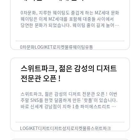
0차문화, 지루한 웨이팅도 즐겁게 하는 MZ세대 문화
웨이팅은 이제 MZ세대를 포함해 대중들 사이에서
당연한 문화가 되었습니다. 웨이팅 줄이 길게 늘어서
있는 곳은 지나가고 있는 사람들의 이목을 끌게 되고
자연스럽게 …
0차문화
LOGIKET
로지켓
물류
웨이팅
유통
스위트파크, 젊은 감성의 디저트
전문관 오픈 !
스위트파크, 젊은 감성의 디저트 전문관 오픈 ! 이번
주말 SNS를 한껏 달콤하게 만든 ‘핫플’이 있습니다.
바로 신세계 강남점이 지하 1층 파미에스트리트 분
수 광장에 새롭게 조성한 ‘스위트파크’입니다. 스위
트파크에서는 ‘국내 최초 …
LOGIKET
디저트
디저트성지
로지켓
물류
스위트파크