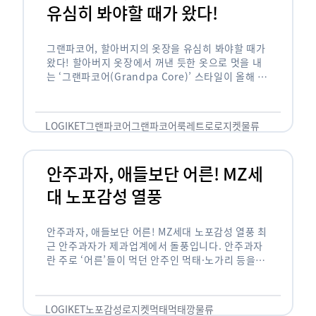
유심히 봐야할 때가 왔다!
그랜파코어, 할아버지의 옷장을 유심히 봐야할 때가
왔다! 할아버지 옷장에서 꺼낸 듯한 옷으로 멋을 내
는 ‘그랜파코어(Grandpa Core)’ 스타일이 올해 패
션 트렌드의 키워드로 떠오르고 있습니다. 그랜파코
어는 오랫동안 시행착오를 겪으며 자신만의 스타일
을 …
LOGIKET
그랜파코어
그랜파코어룩
레트로
로지켓
물류
안주과자, 애들보단 어른! MZ세
대 노포감성 열풍
안주과자, 애들보단 어른! MZ세대 노포감성 열풍 최
근 안주과자가 제과업계에서 돌풍입니다. 안주과자
란 주로 ‘어른’들이 먹던 안주인 먹태·노가리 등을
과자로 만든 걸 말합니다. 이름처럼 안주로 먹는 용
도기도 합니다. 최근 농심 먹태깡 …
LOGIKET
노포감성
로지켓
먹태
먹태깡
물류