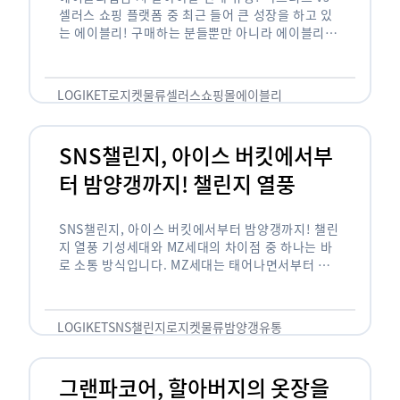
셀러스 쇼핑 플랫폼 중 최근 들어 큰 성장을 하고 있
는 에이블리! 구매하는 분들뿐만 아니라 에이블리에
서 판매를 준비하는 사업자들도 많아졌습니다. 에이
블리는 10~20대가 주 …
LOGIKET
로지켓
물류
셀러스
쇼핑몰
에이블리
SNS챌린지, 아이스 버킷에서부
터 밤양갱까지! 챌린지 열풍
SNS챌린지, 아이스 버킷에서부터 밤양갱까지! 챌린
지 열풍 기성세대와 MZ세대의 차이점 중 하나는 바
로 소통 방식입니다. MZ세대는 태어나면서부터 디
지털 기기를 사용한 일명 ‘디지털 네이티브(digital
native)’입니다. 디지털 기기에 친숙한 만큼 SNS에
도 능숙한 …
LOGIKET
SNS챌린지
로지켓
물류
밤양갱
유통
그랜파코어, 할아버지의 옷장을