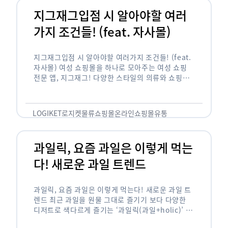
지그재그입점 시 알아야할 여러
가지 조건들! (feat. 자사몰)
지그재그입점 시 알아야할 여러가지 조건들! (feat.
자사몰) 여성 쇼핑몰을 하나로 모아주는 여성 쇼핑
전문 앱, 지그재그! 다양한 스타일의 의류와 쇼핑몰
을 한 눈에 볼 수 있다는 강점과 각종 프로모션/이벤
트 등을 …
LOGIKET
로지켓
물류
쇼핑몰
온라인쇼핑몰
유통
과일릭, 요즘 과일은 이렇게 먹는
다! 새로운 과일 트렌드
과일릭, 요즘 과일은 이렇게 먹는다! 새로운 과일 트
렌드 최근 과일을 원물 그대로 즐기기 보다 다양한
디저트로 색다르게 즐기는 ‘과일릭(과일+holic)’ 트
렌드가 확산되고 있습니다. ‘과일릭’은 ‘과일’과 ‘홀