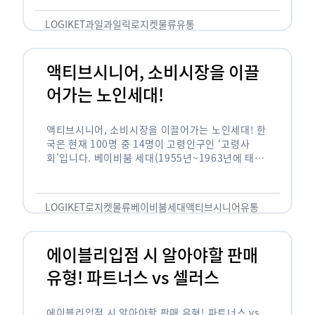
릭(중독되다)’을 합성한 신조어로 과일을 탕후루나
…
LOGIKET
과일
과일릭
로지켓
물류
유통
액티브시니어, 소비시장을 이끌
어가는 노인세대!
액티브시니어, 소비시장을 이끌어가는 노인세대! 한
국은 현재 100명 중 14명이 고령인구인 ‘고령사
회’입니다. 베이비붐 세대(1955년~1963년에 태어
난 인구)가 본격적으로 노인인구에 편입되며 2025
년이 되면 초고령사회에 진입할 것이라는 전망이 나
오고 있습니다. 하지만 사회가 늙어가는 …
LOGIKET
로지켓
물류
베이비붐세대
액티브시니어
유통
에이블리입점 시 알아야할 판매
유형! 파트너스 vs 셀러스
에이블리입점 시 알아야할 판매 유형! 파트너스 vs