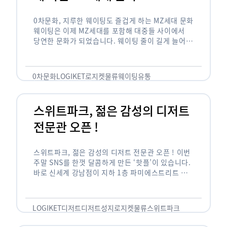
0차문화, 지루한 웨이팅도 즐겁게 하는 MZ세대 문화
웨이팅은 이제 MZ세대를 포함해 대중들 사이에서
당연한 문화가 되었습니다. 웨이팅 줄이 길게 늘어서
있는 곳은 지나가고 있는 사람들의 이목을 끌게 되고
자연스럽게 …
0차문화
LOGIKET
로지켓
물류
웨이팅
유통
스위트파크, 젊은 감성의 디저트
전문관 오픈 !
스위트파크, 젊은 감성의 디저트 전문관 오픈 ! 이번
주말 SNS를 한껏 달콤하게 만든 ‘핫플’이 있습니다.
바로 신세계 강남점이 지하 1층 파미에스트리트 분
수 광장에 새롭게 조성한 ‘스위트파크’입니다. 스위
트파크에서는 ‘국내 최초 …
LOGIKET
디저트
디저트성지
로지켓
물류
스위트파크