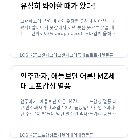
유심히 봐야할 때가 왔다!
그랜파코어, 할아버지의 옷장을 유심히 봐야할 때가
왔다! 할아버지 옷장에서 꺼낸 듯한 옷으로 멋을 내
는 ‘그랜파코어(Grandpa Core)’ 스타일이 올해 패
션 트렌드의 키워드로 떠오르고 있습니다. 그랜파코
어는 오랫동안 시행착오를 겪으며 자신만의 스타일
을 …
LOGIKET
그랜파코어
그랜파코어룩
레트로
로지켓
물류
안주과자, 애들보단 어른! MZ세
대 노포감성 열풍
안주과자, 애들보단 어른! MZ세대 노포감성 열풍 최
근 안주과자가 제과업계에서 돌풍입니다. 안주과자
란 주로 ‘어른’들이 먹던 안주인 먹태·노가리 등을
과자로 만든 걸 말합니다. 이름처럼 안주로 먹는 용
도기도 합니다. 최근 농심 먹태깡 …
LOGIKET
노포감성
로지켓
먹태
먹태깡
물류