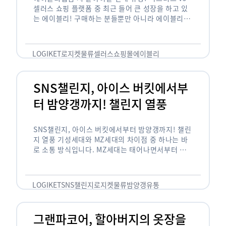
셀러스 쇼핑 플랫폼 중 최근 들어 큰 성장을 하고 있
는 에이블리! 구매하는 분들뿐만 아니라 에이블리에
서 판매를 준비하는 사업자들도 많아졌습니다. 에이
블리는 10~20대가 주 …
LOGIKET
로지켓
물류
셀러스
쇼핑몰
에이블리
SNS챌린지, 아이스 버킷에서부
터 밤양갱까지! 챌린지 열풍
SNS챌린지, 아이스 버킷에서부터 밤양갱까지! 챌린
지 열풍 기성세대와 MZ세대의 차이점 중 하나는 바
로 소통 방식입니다. MZ세대는 태어나면서부터 디
지털 기기를 사용한 일명 ‘디지털 네이티브(digital
native)’입니다. 디지털 기기에 친숙한 만큼 SNS에
도 능숙한 …
LOGIKET
SNS챌린지
로지켓
물류
밤양갱
유통
그랜파코어, 할아버지의 옷장을