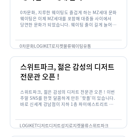
0차문화, 지루한 웨이팅도 즐겁게 하는 MZ세대 문화
웨이팅은 이제 MZ세대를 포함해 대중들 사이에서
당연한 문화가 되었습니다. 웨이팅 줄이 길게 늘어서
있는 곳은 지나가고 있는 사람들의 이목을 끌게 되고
자연스럽게 …
0차문화
LOGIKET
로지켓
물류
웨이팅
유통
스위트파크, 젊은 감성의 디저트
전문관 오픈 !
스위트파크, 젊은 감성의 디저트 전문관 오픈 ! 이번
주말 SNS를 한껏 달콤하게 만든 ‘핫플’이 있습니다.
바로 신세계 강남점이 지하 1층 파미에스트리트 분
수 광장에 새롭게 조성한 ‘스위트파크’입니다. 스위
트파크에서는 ‘국내 최초 …
LOGIKET
디저트
디저트성지
로지켓
물류
스위트파크