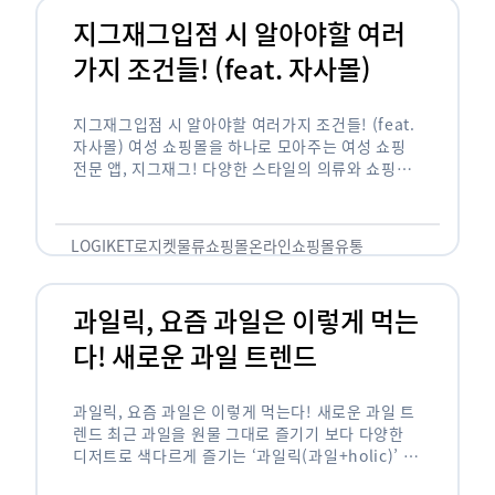
지그재그입점 시 알아야할 여러
가지 조건들! (feat. 자사몰)
지그재그입점 시 알아야할 여러가지 조건들! (feat.
자사몰) 여성 쇼핑몰을 하나로 모아주는 여성 쇼핑
전문 앱, 지그재그! 다양한 스타일의 의류와 쇼핑몰
을 한 눈에 볼 수 있다는 강점과 각종 프로모션/이벤
트 등을 …
LOGIKET
로지켓
물류
쇼핑몰
온라인쇼핑몰
유통
과일릭, 요즘 과일은 이렇게 먹는
다! 새로운 과일 트렌드
과일릭, 요즘 과일은 이렇게 먹는다! 새로운 과일 트
렌드 최근 과일을 원물 그대로 즐기기 보다 다양한
디저트로 색다르게 즐기는 ‘과일릭(과일+holic)’ 트
렌드가 확산되고 있습니다. ‘과일릭’은 ‘과일’과 ‘홀