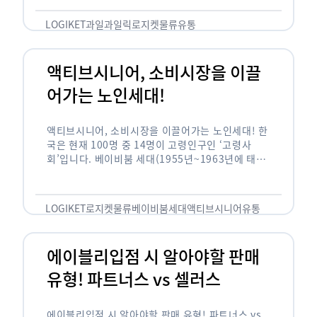
릭(중독되다)’을 합성한 신조어로 과일을 탕후루나
…
LOGIKET
과일
과일릭
로지켓
물류
유통
액티브시니어, 소비시장을 이끌
어가는 노인세대!
액티브시니어, 소비시장을 이끌어가는 노인세대! 한
국은 현재 100명 중 14명이 고령인구인 ‘고령사
회’입니다. 베이비붐 세대(1955년~1963년에 태어
난 인구)가 본격적으로 노인인구에 편입되며 2025
년이 되면 초고령사회에 진입할 것이라는 전망이 나
오고 있습니다. 하지만 사회가 늙어가는 …
LOGIKET
로지켓
물류
베이비붐세대
액티브시니어
유통
에이블리입점 시 알아야할 판매
유형! 파트너스 vs 셀러스
에이블리입점 시 알아야할 판매 유형! 파트너스 vs