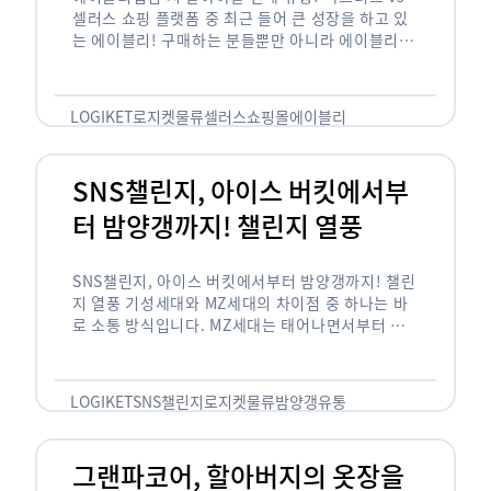
셀러스 쇼핑 플랫폼 중 최근 들어 큰 성장을 하고 있
는 에이블리! 구매하는 분들뿐만 아니라 에이블리에
서 판매를 준비하는 사업자들도 많아졌습니다. 에이
블리는 10~20대가 주 …
LOGIKET
로지켓
물류
셀러스
쇼핑몰
에이블리
SNS챌린지, 아이스 버킷에서부
터 밤양갱까지! 챌린지 열풍
SNS챌린지, 아이스 버킷에서부터 밤양갱까지! 챌린
지 열풍 기성세대와 MZ세대의 차이점 중 하나는 바
로 소통 방식입니다. MZ세대는 태어나면서부터 디
지털 기기를 사용한 일명 ‘디지털 네이티브(digital
native)’입니다. 디지털 기기에 친숙한 만큼 SNS에
도 능숙한 …
LOGIKET
SNS챌린지
로지켓
물류
밤양갱
유통
그랜파코어, 할아버지의 옷장을