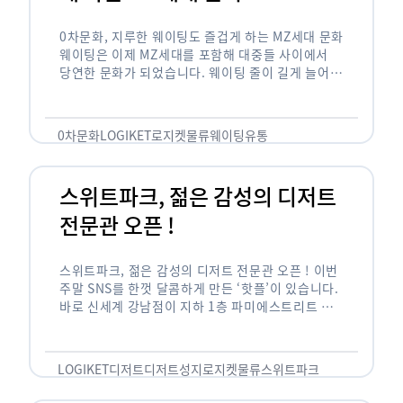
0차문화, 지루한 웨이팅도 즐겁게 하는 MZ세대 문화
웨이팅은 이제 MZ세대를 포함해 대중들 사이에서
당연한 문화가 되었습니다. 웨이팅 줄이 길게 늘어서
있는 곳은 지나가고 있는 사람들의 이목을 끌게 되고
자연스럽게 …
0차문화
LOGIKET
로지켓
물류
웨이팅
유통
스위트파크, 젊은 감성의 디저트
전문관 오픈 !
스위트파크, 젊은 감성의 디저트 전문관 오픈 ! 이번
주말 SNS를 한껏 달콤하게 만든 ‘핫플’이 있습니다.
바로 신세계 강남점이 지하 1층 파미에스트리트 분
수 광장에 새롭게 조성한 ‘스위트파크’입니다. 스위
트파크에서는 ‘국내 최초 …
LOGIKET
디저트
디저트성지
로지켓
물류
스위트파크