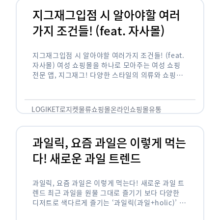
지그재그입점 시 알아야할 여러
가지 조건들! (feat. 자사몰)
지그재그입점 시 알아야할 여러가지 조건들! (feat.
자사몰) 여성 쇼핑몰을 하나로 모아주는 여성 쇼핑
전문 앱, 지그재그! 다양한 스타일의 의류와 쇼핑몰
을 한 눈에 볼 수 있다는 강점과 각종 프로모션/이벤
트 등을 …
LOGIKET
로지켓
물류
쇼핑몰
온라인쇼핑몰
유통
과일릭, 요즘 과일은 이렇게 먹는
다! 새로운 과일 트렌드
과일릭, 요즘 과일은 이렇게 먹는다! 새로운 과일 트
렌드 최근 과일을 원물 그대로 즐기기 보다 다양한
디저트로 색다르게 즐기는 ‘과일릭(과일+holic)’ 트
렌드가 확산되고 있습니다. ‘과일릭’은 ‘과일’과 ‘홀