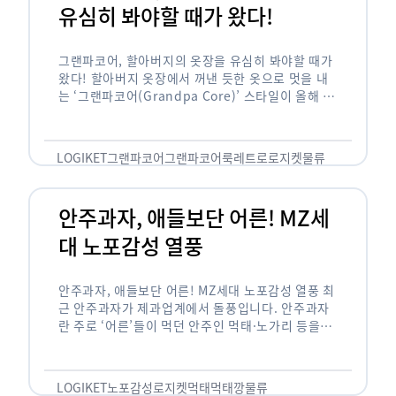
유심히 봐야할 때가 왔다!
그랜파코어, 할아버지의 옷장을 유심히 봐야할 때가
왔다! 할아버지 옷장에서 꺼낸 듯한 옷으로 멋을 내
는 ‘그랜파코어(Grandpa Core)’ 스타일이 올해 패
션 트렌드의 키워드로 떠오르고 있습니다. 그랜파코
어는 오랫동안 시행착오를 겪으며 자신만의 스타일
을 …
LOGIKET
그랜파코어
그랜파코어룩
레트로
로지켓
물류
안주과자, 애들보단 어른! MZ세
대 노포감성 열풍
안주과자, 애들보단 어른! MZ세대 노포감성 열풍 최
근 안주과자가 제과업계에서 돌풍입니다. 안주과자
란 주로 ‘어른’들이 먹던 안주인 먹태·노가리 등을
과자로 만든 걸 말합니다. 이름처럼 안주로 먹는 용
도기도 합니다. 최근 농심 먹태깡 …
LOGIKET
노포감성
로지켓
먹태
먹태깡
물류