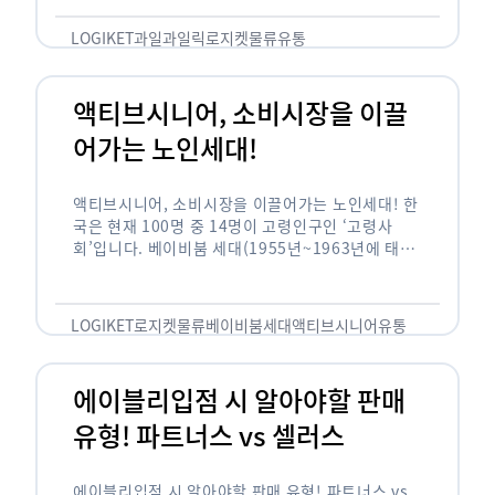
릭(중독되다)’을 합성한 신조어로 과일을 탕후루나
…
LOGIKET
과일
과일릭
로지켓
물류
유통
액티브시니어, 소비시장을 이끌
어가는 노인세대!
액티브시니어, 소비시장을 이끌어가는 노인세대! 한
국은 현재 100명 중 14명이 고령인구인 ‘고령사
회’입니다. 베이비붐 세대(1955년~1963년에 태어
난 인구)가 본격적으로 노인인구에 편입되며 2025
년이 되면 초고령사회에 진입할 것이라는 전망이 나
오고 있습니다. 하지만 사회가 늙어가는 …
LOGIKET
로지켓
물류
베이비붐세대
액티브시니어
유통
에이블리입점 시 알아야할 판매
유형! 파트너스 vs 셀러스
에이블리입점 시 알아야할 판매 유형! 파트너스 vs