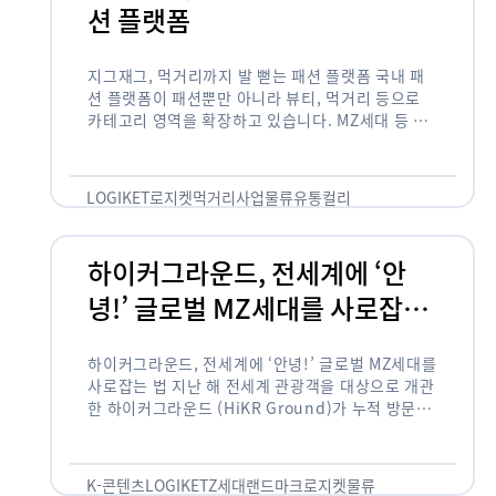
션 플랫폼
지그재그, 먹거리까지 발 뻗는 패션 플랫폼 국내 패
션 플랫폼이 패션뿐만 아니라 뷰티, 먹거리 등으로
카테고리 영역을 확장하고 있습니다. MZ세대 등 주
요 고객 사이에서 수요가 높은 식품 카테고리까지 발
을 뻗어 …
LOGIKET
로지켓
먹거리사업
물류
유통
컬리
하이커그라운드, 전세계에 ‘안
녕!’ 글로벌 MZ세대를 사로잡는
법
하이커그라운드, 전세계에 ‘안녕!’ 글로벌 MZ세대를
사로잡는 법 지난 해 전세계 관광객을 대상으로 개관
한 하이커그라운드 (HiKR Ground)가 누적 방문객
100만명을 넘어섰습니다. 한국관광공사는 “2022
년 7월 개관한 한국관광홍보관 하이커그라운드 누적
방문객이 100만명을 …
K-콘텐츠
LOGIKET
Z세대
랜드마크
로지켓
물류