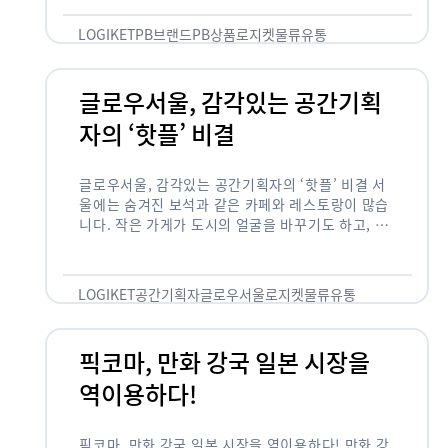
것 없이 유통산업의 핵심으로 성장했습니다. 특히 고
물가 시대와 맞물려 …
LOGIKET
PB브랜드
PB상품
로지켓
물류
유통
글로우서울, 감각있는 공간기획
자의 ‘핫플’ 비결
글로우서울, 감각있는 공간기획자의 ‘핫플’ 비결 서
울에는 숨겨진 보석과 같은 카페와 레스토랑이 많습
니다. 작은 가게가 도시의 얼굴을 바꾸기도 하고, 쇠
락한 지역을 부활시키기도 합니다. 이러한 잘나가는
오프라인 공간 뒤에는 항상 감각있는 …
LOGIKET
공간기획자
글로우서울
로지켓
물류
유통
픽코마, 만화 강국 일본 시장을
역이용하다!
픽코마, 만화 강국 일본 시장을 역이용하다! 만화 강