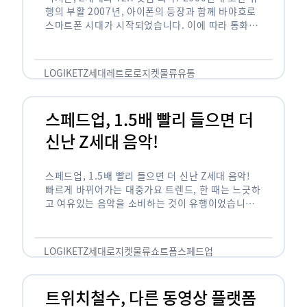
행의 부활 2007년, 아이폰의 등장과 함께 바야흐로
스마트폰 시대가 시작되었습니다. 이에 따라 통화와
문자 등 기본 기능(feature)만 가능한 피처폰은 자
연스레 역사 속으로 …
LOGIKET
Z세대
레트로
로지켓
물류
유통
스페드업, 1.5배 빨리 들으면 더
신난 Z세대 음악!
스페드업, 1.5배 빨리 들으면 더 신난 Z세대 음악!
빠르게 바뀌어가는 대중가요 트렌드, 한 때는 느긋하
고 여유있는 음악을 소비하는 것이 유행이었습니다.
하지만 최근 Z세대(1990년대 중반에서 2000년대
초반에 걸쳐 태어난 세대)를 …
LOGIKET
Z세대
로지켓
물류
쇼트폼
스페드업
트위치철수, 다른 동영상 플랫폼