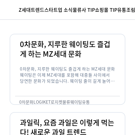
Z세대
트렌드
스타트업 소식
물류사 TIP
쇼핑몰 TIP
유통조
0차문화, 지루한 웨이팅도 즐겁
게 하는 MZ세대 문화
0차문화, 지루한 웨이팅도 즐겁게 하는 MZ세대 문화
웨이팅은 이제 MZ세대를 포함해 대중들 사이에서
당연한 문화가 되었습니다. 웨이팅 줄이 길게 늘어서
있는 곳은 지나가고 있는 사람들의 이목을 끌게 되고
자연스럽게 …
0차문화
LOGIKET
로지켓
물류
웨이팅
유통
과일릭, 요즘 과일은 이렇게 먹는
다! 새로운 과일 트렌드