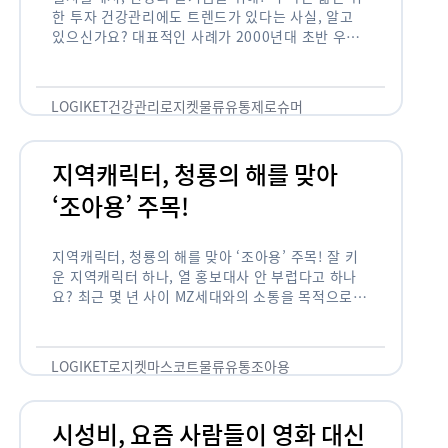
한 투자 건강관리에도 트렌드가 있다는 사실, 알고
있으신가요? 대표적인 사례가 2000년대 초반 우리
나라에 불었던 웰빙 열풍입니다. 어디서든 쉽게 웰빙
이라는 단어를 찾아볼 수 …
LOGIKET
건강관리
로지켓
물류
유통
제로슈머
지역캐릭터, 청룡의 해를 맞아
‘조아용’ 주목!
지역캐릭터, 청룡의 해를 맞아 ‘조아용’ 주목! 잘 키
운 지역캐릭터 하나, 열 홍보대사 안 부럽다고 하나
요? 최근 몇 년 사이 MZ세대와의 소통을 목적으로,
또는 2024년 신년을 맞이하여 캐릭터를 새로 론칭
하거나 …
LOGIKET
로지켓
마스코트
물류
유통
조아용
시성비, 요즘 사람들이 영화 대신