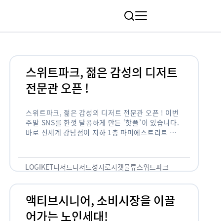
림
스위트파크, 젊은 감성의 디저트
전문관 오픈 !
스위트파크, 젊은 감성의 디저트 전문관 오픈 ! 이번
주말 SNS를 한껏 달콤하게 만든 ‘핫플’이 있습니다.
바로 신세계 강남점이 지하 1층 파미에스트리트 분
수 광장에 새롭게 조성한 ‘스위트파크’입니다. 스위
트파크에서는 ‘국내 최초 …
LOGIKET
디저트
디저트성지
로지켓
물류
스위트파크
액티브시니어, 소비시장을 이끌
어가는 노인세대!