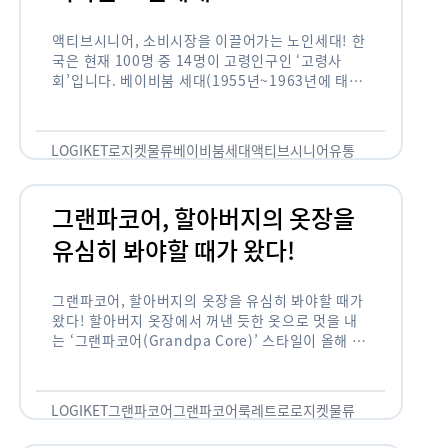
액티브시니어, 소비시장을 이끌어가는 노인세대! 한
국은 현재 100명 중 14명이 고령인구인 ‘고령사
회’입니다. 베이비붐 세대(1955년~1963년에 태어
난 인구)가 본격적으로 노인인구에 편입되며 2025
년이 되면 초고령사회에 진입할 것이라는 전망이 나
오고 있습니다. 하지만 사회가 늙어가는 …
LOGIKET
로지켓
물류
베이비붐세대
액티브시니어
유통
그랜파코어, 할아버지의 옷장을
유심히 봐야할 때가 왔다!
그랜파코어, 할아버지의 옷장을 유심히 봐야할 때가
왔다! 할아버지 옷장에서 꺼낸 듯한 옷으로 멋을 내
는 ‘그랜파코어(Grandpa Core)’ 스타일이 올해 패
션 트렌드의 키워드로 떠오르고 있습니다. 그랜파코
어는 오랫동안 시행착오를 겪으며 자신만의 스타일
을 …
LOGIKET
그랜파코어
그랜파코어룩
레트로
로지켓
물류