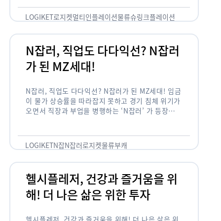
용되고 있습니다. 런치플레이션, 애그플레이션, 슈
링크플레이션, 그리드플레이션 등등. …
LOGIKET
로지켓
멀티인플레이션
물류
슈링크플레이션
유통
N잡러, 직업도 다다익선? N잡러
가 된 MZ세대!
N잡러, 직업도 다다익선? N잡러가 된 MZ세대! 임금
이 물가 상승률을 따라잡지 못하고 경기 침체 위기가
오면서 직장과 부업을 병행하는 ‘N잡러’ 가 등장했습
니다. 바야흐로 ‘N잡’ 시대입니다. 이는 불안정한 급
여와 갈수록 하락하는 …
LOGIKET
N잡
N잡러
로지켓
물류
부캐
헬시플레저, 건강과 즐거움을 위
해! 더 나은 삶은 위한 투자
헬시플레저, 건강과 즐거움을 위해! 더 나은 삶은 위