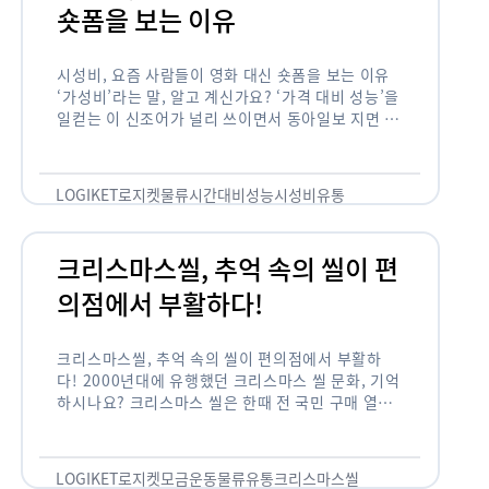
숏폼을 보는 이유
시성비, 요즘 사람들이 영화 대신 숏폼을 보는 이유
‘가성비’라는 말, 알고 계신가요? ‘가격 대비 성능’을
일컫는 이 신조어가 널리 쓰이면서 동아일보 지면 기
사에까지 등장한 게 2012년부터인데요. 이 가성비
의 원조는 …
LOGIKET
로지켓
물류
시간대비성능
시성비
유통
크리스마스씰, 추억 속의 씰이 편
의점에서 부활하다!
크리스마스씰, 추억 속의 씰이 편의점에서 부활하
다! 2000년대에 유행했던 크리스마스 씰 문화, 기억
하시나요? 크리스마스 씰은 한때 전 국민 구매 열풍
이 불 정도로 연말 대표 기부 모금 운동 중 하나였습
니다. 하지만 …
LOGIKET
로지켓
모금운동
물류
유통
크리스마스씰