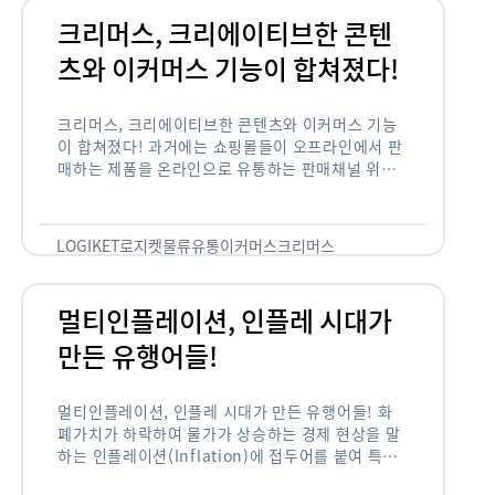
크리머스, 크리에이티브한 콘텐
츠와 이커머스 기능이 합쳐졌다!
크리머스, 크리에이티브한 콘텐츠와 이커머스 기능
이 합쳐졌다! 과거에는 쇼핑몰들이 오프라인에서 판
매하는 제품을 온라인으로 유통하는 판매채널 위주
의 역할이 강했다면, 최근에는 마켓이라는 인식을 넘
어 제품을 통해 소비자와 소통하고 즐거움을 전달하
는 콘텐츠 기반의 …
LOGIKET
로지켓
물류
유통
이커머스
크리머스
멀티인플레이션, 인플레 시대가
만든 유행어들!
멀티인플레이션, 인플레 시대가 만든 유행어들! 화
폐가치가 하락하여 물가가 상승하는 경제 현상을 말
하는 인플레이션(Inflation)에 접두어를 붙여 특정
현상의 인플레화를 의미하는 용어들이 최근 많이 사