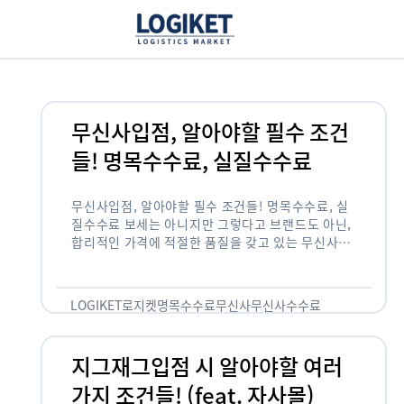
무신사입점, 알아야할 필수 조건
들! 명목수수료, 실질수수료
무신사입점, 알아야할 필수 조건들! 명목수수료, 실
질수수료 보세는 아니지만 그렇다고 브랜드도 아닌,
합리적인 가격에 적절한 품질을 갖고 있는 무신사!
한국의 유니클로라는 키워드를 갖고있는 무신사라는
플랫폼은 국내 최대 규모의 온라인 패션 …
LOGIKET
로지켓
명목수수료
무신사
무신사수수료
무신사입점
지그재그입점 시 알아야할 여러
가지 조건들! (feat. 자사몰)