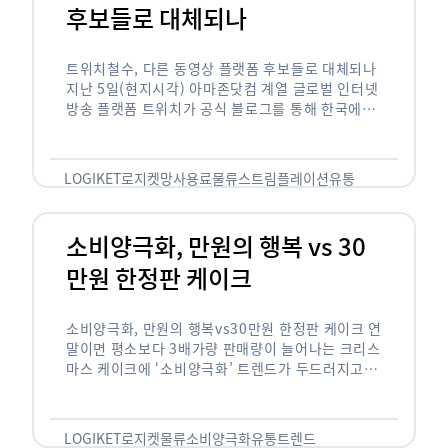
후보들로 대체되나
트위치철수, 다른 동영상 플랫폼 후보들로 대체되나
지난 5일(현지시각) 아마존닷컴 계열 글로벌 인터넷
방송 플랫폼 트위치가 공식 블로그를 통해 한국에서
사업을 철수하겠다고 밝히면서, 트위치 스트리머들
은 길게는 10년 가까운 시간과 돈을 투자한 …
LOGIKET
로지켓
망사용료
물류
스트림플레이션
유통
소비양극화, 만원의 행복 vs 30
만원 한정판 케이크
소비양극화, 만원의 행복vs30만원 한정판 케이크 연
말이면 평소보다 3배가량 판매량이 늘어나는 크리스
마스 케이크에 ‘소비양극화’ 트렌드가 두드러지고 있
습니다. 대형마트 업계에선 ‘가성비’를 높인 1만원
이하의 케이크가 등장했고, 특급 호텔은 이보다 30
배가 비싼 …
LOGIKET
로지켓
물류
소비양극화
유통
트렌드