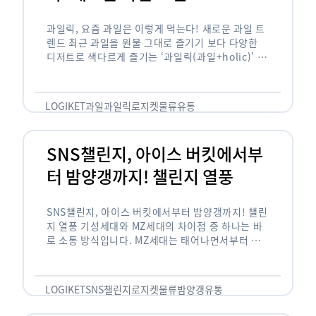
과일릭, 요즘 과일은 이렇게 먹는다! 새로운 과일 트
렌드 최근 과일을 원물 그대로 즐기기 보다 다양한
디저트로 색다르게 즐기는 ‘과일릭(과일+holic)’ 트
렌드가 확산되고 있습니다. ‘과일릭’은 ‘과일’과 ‘홀
릭(중독되다)’을 합성한 신조어로 과일을 탕후루나
…
LOGIKET
과일
과일릭
로지켓
물류
유통
SNS챌린지, 아이스 버킷에서부
터 밤양갱까지! 챌린지 열풍
SNS챌린지, 아이스 버킷에서부터 밤양갱까지! 챌린
지 열풍 기성세대와 MZ세대의 차이점 중 하나는 바
로 소통 방식입니다. MZ세대는 태어나면서부터 디
지털 기기를 사용한 일명 ‘디지털 네이티브(digital
native)’입니다. 디지털 기기에 친숙한 만큼 SNS에
도 능숙한 …
LOGIKET
SNS챌린지
로지켓
물류
밤양갱
유통