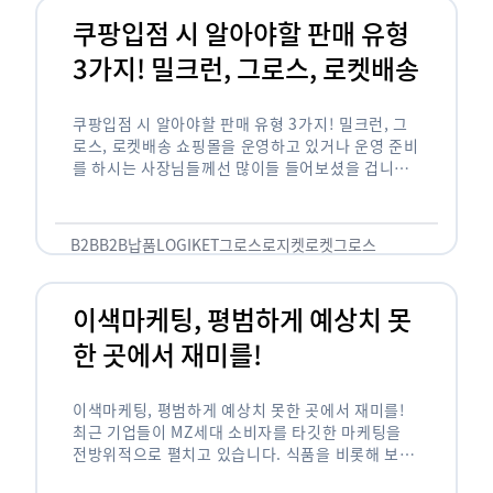
쿠팡입점 시 알아야할 판매 유형
3가지! 밀크런, 그로스, 로켓배송
쿠팡입점 시 알아야할 판매 유형 3가지! 밀크런, 그
로스, 로켓배송 쇼핑몰을 운영하고 있거나 운영 준비
를 하시는 사장님들께선 많이들 들어보셨을 겁니다.
네이버의 스마트 스토어, 카카오톡의 선물하기와 쿠
팡까지. 하지만 스마트 스토어와 카톡 …
B2B
B2B납품
LOGIKET
그로스
로지켓
로켓그로스
이색마케팅, 평범하게 예상치 못
한 곳에서 재미를!
이색마케팅, 평범하게 예상치 못한 곳에서 재미를!
최근 기업들이 MZ세대 소비자를 타깃한 마케팅을
전방위적으로 펼치고 있습니다. 식품을 비롯해 보수
적이라고 평가되는 건설, 금융업계까지 MZ세대는