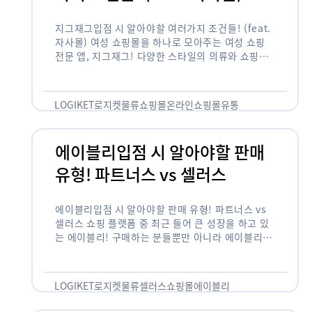
지그재그입점 시 알아야할 여러가지 조건들! (feat.
자사몰) 여성 쇼핑몰을 하나로 모아주는 여성 쇼핑
전문 앱, 지그재그! 다양한 스타일의 의류와 쇼핑몰
을 한 눈에 볼 수 있다는 강점과 각종 프로모션/이벤
트 등을 …
LOGIKET
로지켓
물류
쇼핑몰
온라인쇼핑몰
유통
에이블리입점 시 알아야할 판매
유형! 파트너스 vs 셀러스
에이블리입점 시 알아야할 판매 유형! 파트너스 vs
셀러스 쇼핑 플랫폼 중 최근 들어 큰 성장을 하고 있
는 에이블리! 구매하는 분들뿐만 아니라 에이블리에
서 판매를 준비하는 사업자들도 많아졌습니다. 에이
블리는 10~20대가 주 …
LOGIKET
로지켓
물류
셀러스
쇼핑몰
에이블리