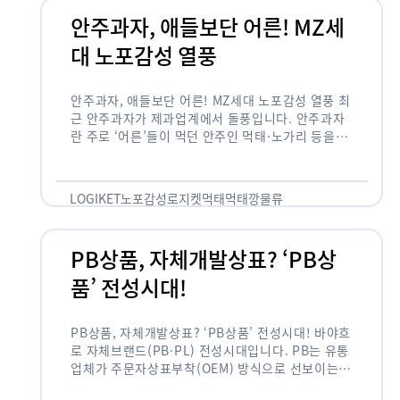
안주과자, 애들보단 어른! MZ세
대 노포감성 열풍
안주과자, 애들보단 어른! MZ세대 노포감성 열풍 최
근 안주과자가 제과업계에서 돌풍입니다. 안주과자
란 주로 ‘어른’들이 먹던 안주인 먹태·노가리 등을
과자로 만든 걸 말합니다. 이름처럼 안주로 먹는 용
도기도 합니다. 최근 농심 먹태깡 …
LOGIKET
노포감성
로지켓
먹태
먹태깡
물류
PB상품, 자체개발상표? ‘PB상
품’ 전성시대!
PB상품, 자체개발상표? ‘PB상품’ 전성시대! 바야흐
로 자체브랜드(PB·PL) 전성시대입니다. PB는 유통
업체가 주문자상표부착(OEM) 방식으로 선보이는
독자 브랜드 상품을 뜻합니다. 이제 PB는 국내외 할