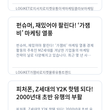
놓칠 수 없는 고객입니다. 이러한 이유로 대부분의
…
LOGIKET
로지서치
로지켓
유통
이색마케팅
콜라보마케팅
펀슈머, 재밌어야 팔린다! ‘가잼
비’ 마케팅 열풍
펀슈머, 재밌어야 팔린다! ‘가잼비’ 마케팅 열풍 경제
활동의 주축인 MZ세대를 겨냥한 기업들의 마케팅
전략이 날로 다양해지고 있습니다. 최근 몇 년 사이
20·30세대에서 가장 핫한 소비 트렌드로 자리 잡은
것은 일명 …
LOGIKET
가잼비
로지켓
물류
유통
트렌드
피처폰, Z세대의 Y2K 핫템 되다!
2000년대 초반 유행의 부활
피처폰, Z세대의 Y2K 핫템 되다! 2000년대 초반 유