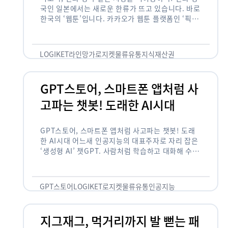
국인 일본에서는 새로운 한류가 뜨고 있습니다. 바로
한국의 ‘웹툰’입니다. 카카오가 웹툰 플랫폼인 ‘픽코
마’로 일본 앱 시장 정상에 올랐습니다. 일본 앱 마켓
에서 소비자 …
LOGIKET
라인망가
로지켓
물류
유통
지식재산권
GPT스토어, 스마트폰 앱처럼 사
고파는 챗봇! 도래한 AI시대
GPT스토어, 스마트폰 앱처럼 사고파는 챗봇! 도래
한 AI시대 어느새 인공지능의 대표주자로 자리 잡은
‘생성형 AI’ 챗GPT. 사람처럼 학습하고 대화해 수많
은 화제를 몰고 많은 이들에게 충격을 안겨주었습니
다. 그저 조금 더 똑똑한 …
GPT스토어
LOGIKET
로지켓
물류
유통
인공지능
지그재그, 먹거리까지 발 뻗는 패