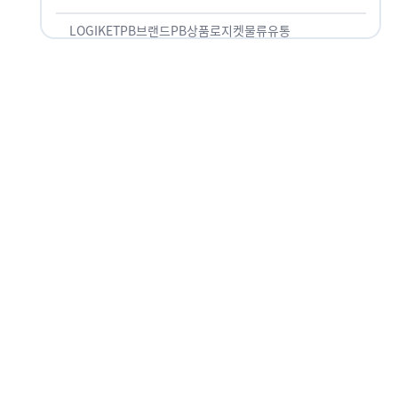
것 없이 유통산업의 핵심으로 성장했습니다. 특히 고
물가 시대와 맞물려 …
LOGIKET
PB브랜드
PB상품
로지켓
물류
유통