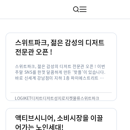
림
스위트파크, 젊은 감성의 디저트
전문관 오픈 !
스위트파크, 젊은 감성의 디저트 전문관 오픈 ! 이번
주말 SNS를 한껏 달콤하게 만든 ‘핫플’이 있습니다.
바로 신세계 강남점이 지하 1층 파미에스트리트 분
수 광장에 새롭게 조성한 ‘스위트파크’입니다. 스위
트파크에서는 ‘국내 최초 …
LOGIKET
디저트
디저트성지
로지켓
물류
스위트파크
액티브시니어, 소비시장을 이끌
어가는 노인세대!