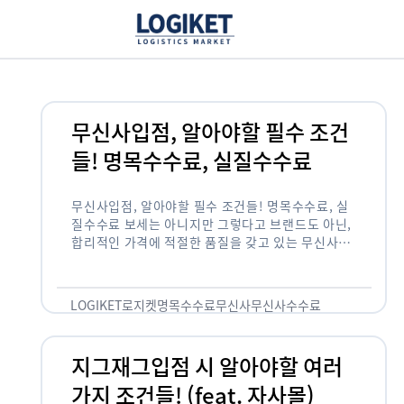
무신사입점, 알아야할 필수 조건
들! 명목수수료, 실질수수료
무신사입점, 알아야할 필수 조건들! 명목수수료, 실
질수수료 보세는 아니지만 그렇다고 브랜드도 아닌,
합리적인 가격에 적절한 품질을 갖고 있는 무신사!
한국의 유니클로라는 키워드를 갖고있는 무신사라는
플랫폼은 국내 최대 규모의 온라인 패션 …
LOGIKET
로지켓
명목수수료
무신사
무신사수수료
무신사입점
지그재그입점 시 알아야할 여러
가지 조건들! (feat. 자사몰)