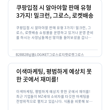
쿠팡입점 시 알아야할 판매 유형
3가지! 밀크런, 그로스, 로켓배송
쿠팡입점 시 알아야할 판매 유형 3가지! 밀크런, 그
로스, 로켓배송 쇼핑몰을 운영하고 있거나 운영 준비
를 하시는 사장님들께선 많이들 들어보셨을 겁니다.
네이버의 스마트 스토어, 카카오톡의 선물하기와 쿠
팡까지. 하지만 스마트 스토어와 카톡 …
B2B
B2B납품
LOGIKET
그로스
로지켓
로켓그로스
이색마케팅, 평범하게 예상치 못
한 곳에서 재미를!
이색마케팅, 평범하게 예상치 못한 곳에서 재미를!
최근 기업들이 MZ세대 소비자를 타깃한 마케팅을
전방위적으로 펼치고 있습니다. 식품을 비롯해 보수
적이라고 평가되는 건설, 금융업계까지 MZ세대는