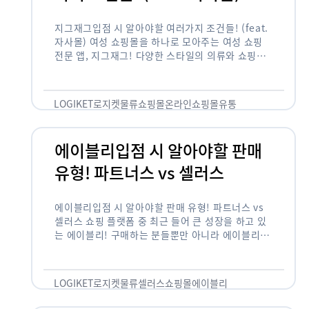
지그재그입점 시 알아야할 여러가지 조건들! (feat.
자사몰) 여성 쇼핑몰을 하나로 모아주는 여성 쇼핑
전문 앱, 지그재그! 다양한 스타일의 의류와 쇼핑몰
을 한 눈에 볼 수 있다는 강점과 각종 프로모션/이벤
트 등을 …
LOGIKET
로지켓
물류
쇼핑몰
온라인쇼핑몰
유통
에이블리입점 시 알아야할 판매
유형! 파트너스 vs 셀러스
에이블리입점 시 알아야할 판매 유형! 파트너스 vs
셀러스 쇼핑 플랫폼 중 최근 들어 큰 성장을 하고 있
는 에이블리! 구매하는 분들뿐만 아니라 에이블리에
서 판매를 준비하는 사업자들도 많아졌습니다. 에이
블리는 10~20대가 주 …
LOGIKET
로지켓
물류
셀러스
쇼핑몰
에이블리