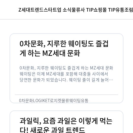
Z세대
트렌드
스타트업 소식
물류사 TIP
쇼핑몰 TIP
유통조
0차문화, 지루한 웨이팅도 즐겁
게 하는 MZ세대 문화
0차문화, 지루한 웨이팅도 즐겁게 하는 MZ세대 문화
웨이팅은 이제 MZ세대를 포함해 대중들 사이에서
당연한 문화가 되었습니다. 웨이팅 줄이 길게 늘어서
있는 곳은 지나가고 있는 사람들의 이목을 끌게 되고
자연스럽게 …
0차문화
LOGIKET
로지켓
물류
웨이팅
유통
과일릭, 요즘 과일은 이렇게 먹는
다! 새로운 과일 트렌드