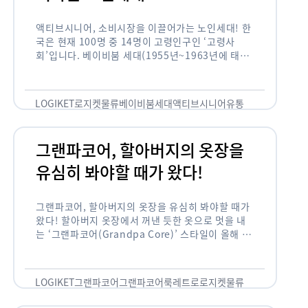
액티브시니어, 소비시장을 이끌어가는 노인세대! 한
국은 현재 100명 중 14명이 고령인구인 ‘고령사
회’입니다. 베이비붐 세대(1955년~1963년에 태어
난 인구)가 본격적으로 노인인구에 편입되며 2025
년이 되면 초고령사회에 진입할 것이라는 전망이 나
오고 있습니다. 하지만 사회가 늙어가는 …
LOGIKET
로지켓
물류
베이비붐세대
액티브시니어
유통
그랜파코어, 할아버지의 옷장을
유심히 봐야할 때가 왔다!
그랜파코어, 할아버지의 옷장을 유심히 봐야할 때가
왔다! 할아버지 옷장에서 꺼낸 듯한 옷으로 멋을 내
는 ‘그랜파코어(Grandpa Core)’ 스타일이 올해 패
션 트렌드의 키워드로 떠오르고 있습니다. 그랜파코
어는 오랫동안 시행착오를 겪으며 자신만의 스타일
을 …
LOGIKET
그랜파코어
그랜파코어룩
레트로
로지켓
물류