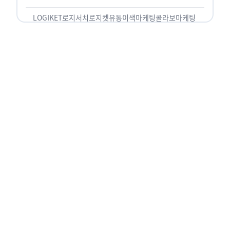
놓칠 수 없는 고객입니다. 이러한 이유로 대부분의
…
LOGIKET
로지서치
로지켓
유통
이색마케팅
콜라보마케팅