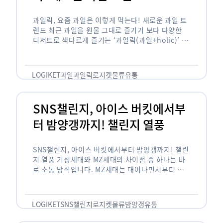
과일릭, 요즘 과일은 이렇게 먹는다! 새로운 과일 트
렌드 최근 과일을 원물 그대로 즐기기 보다 다양한
디저트로 색다르게 즐기는 ‘과일릭(과일+holic)’ 트
렌드가 확산되고 있습니다. ‘과일릭’은 ‘과일’과 ‘홀
릭(중독되다)’을 합성한 신조어로 과일을 탕후루나
…
LOGIKET
과일
과일릭
로지켓
물류
유통
SNS챌린지, 아이스 버킷에서부
터 밤양갱까지! 챌린지 열풍
SNS챌린지, 아이스 버킷에서부터 밤양갱까지! 챌린
지 열풍 기성세대와 MZ세대의 차이점 중 하나는 바
로 소통 방식입니다. MZ세대는 태어나면서부터 디
지털 기기를 사용한 일명 ‘디지털 네이티브(digital
native)’입니다. 디지털 기기에 친숙한 만큼 SNS에
도 능숙한 …
LOGIKET
SNS챌린지
로지켓
물류
밤양갱
유통