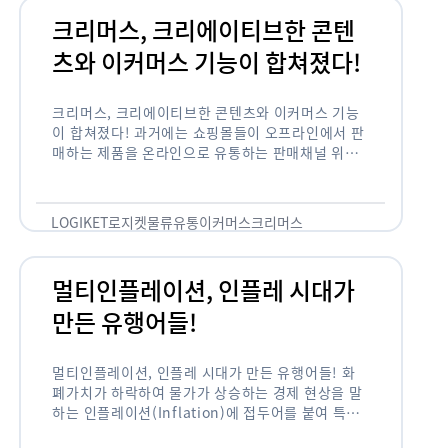
크리머스, 크리에이티브한 콘텐
츠와 이커머스 기능이 합쳐졌다!
크리머스, 크리에이티브한 콘텐츠와 이커머스 기능
이 합쳐졌다! 과거에는 쇼핑몰들이 오프라인에서 판
매하는 제품을 온라인으로 유통하는 판매채널 위주
의 역할이 강했다면, 최근에는 마켓이라는 인식을 넘
어 제품을 통해 소비자와 소통하고 즐거움을 전달하
는 콘텐츠 기반의 …
LOGIKET
로지켓
물류
유통
이커머스
크리머스
멀티인플레이션, 인플레 시대가
만든 유행어들!
멀티인플레이션, 인플레 시대가 만든 유행어들! 화
폐가치가 하락하여 물가가 상승하는 경제 현상을 말
하는 인플레이션(Inflation)에 접두어를 붙여 특정
현상의 인플레화를 의미하는 용어들이 최근 많이 사