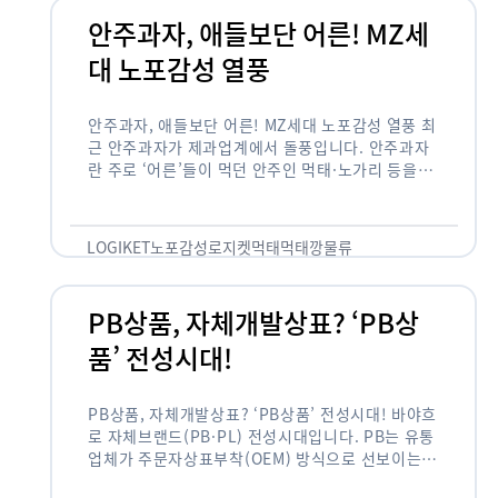
안주과자, 애들보단 어른! MZ세
대 노포감성 열풍
안주과자, 애들보단 어른! MZ세대 노포감성 열풍 최
근 안주과자가 제과업계에서 돌풍입니다. 안주과자
란 주로 ‘어른’들이 먹던 안주인 먹태·노가리 등을
과자로 만든 걸 말합니다. 이름처럼 안주로 먹는 용
도기도 합니다. 최근 농심 먹태깡 …
LOGIKET
노포감성
로지켓
먹태
먹태깡
물류
PB상품, 자체개발상표? ‘PB상
품’ 전성시대!
PB상품, 자체개발상표? ‘PB상품’ 전성시대! 바야흐
로 자체브랜드(PB·PL) 전성시대입니다. PB는 유통
업체가 주문자상표부착(OEM) 방식으로 선보이는
독자 브랜드 상품을 뜻합니다. 이제 PB는 국내외 할