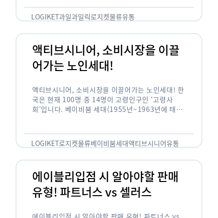
릭(중독되다)’을 합성한 신조어로 과일을 탕후루나
…
LOGIKET
과일
과일릭
로지켓
물류
유통
액티브시니어, 소비시장을 이끌
어가는 노인세대!
액티브시니어, 소비시장을 이끌어가는 노인세대! 한
국은 현재 100명 중 14명이 고령인구인 ‘고령사
회’입니다. 베이비붐 세대(1955년~1963년에 태어
난 인구)가 본격적으로 노인인구에 편입되며 2025
년이 되면 초고령사회에 진입할 것이라는 전망이 나
오고 있습니다. 하지만 사회가 늙어가는 …
LOGIKET
로지켓
물류
베이비붐세대
액티브시니어
유통
에이블리입점 시 알아야할 판매
유형! 파트너스 vs 셀러스
에이블리입점 시 알아야할 판매 유형! 파트너스 vs