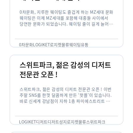
0차문화, 지루한 웨이팅도 즐겁게 하는 MZ세대 문화
웨이팅은 이제 MZ세대를 포함해 대중들 사이에서
당연한 문화가 되었습니다. 웨이팅 줄이 길게 늘어서
있는 곳은 지나가고 있는 사람들의 이목을 끌게 되고
자연스럽게 …
0차문화
LOGIKET
로지켓
물류
웨이팅
유통
스위트파크, 젊은 감성의 디저트
전문관 오픈 !
스위트파크, 젊은 감성의 디저트 전문관 오픈 ! 이번
주말 SNS를 한껏 달콤하게 만든 ‘핫플’이 있습니다.
바로 신세계 강남점이 지하 1층 파미에스트리트 분
수 광장에 새롭게 조성한 ‘스위트파크’입니다. 스위
트파크에서는 ‘국내 최초 …
LOGIKET
디저트
디저트성지
로지켓
물류
스위트파크