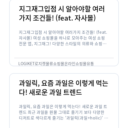
지그재그입점 시 알아야할 여러
가지 조건들! (feat. 자사몰)
지그재그입점 시 알아야할 여러가지 조건들! (feat.
자사몰) 여성 쇼핑몰을 하나로 모아주는 여성 쇼핑
전문 앱, 지그재그! 다양한 스타일의 의류와 쇼핑몰
을 한 눈에 볼 수 있다는 강점과 각종 프로모션/이벤
트 등을 …
LOGIKET
로지켓
물류
쇼핑몰
온라인쇼핑몰
유통
과일릭, 요즘 과일은 이렇게 먹는
다! 새로운 과일 트렌드
과일릭, 요즘 과일은 이렇게 먹는다! 새로운 과일 트
렌드 최근 과일을 원물 그대로 즐기기 보다 다양한
디저트로 색다르게 즐기는 ‘과일릭(과일+holic)’ 트
렌드가 확산되고 있습니다. ‘과일릭’은 ‘과일’과 ‘홀