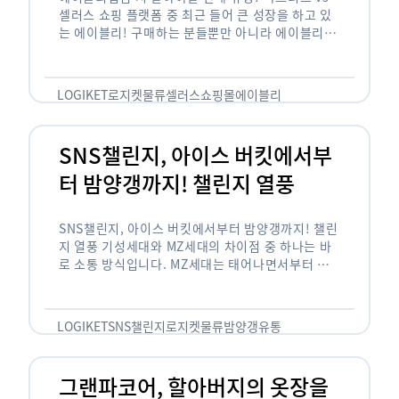
셀러스 쇼핑 플랫폼 중 최근 들어 큰 성장을 하고 있
는 에이블리! 구매하는 분들뿐만 아니라 에이블리에
서 판매를 준비하는 사업자들도 많아졌습니다. 에이
블리는 10~20대가 주 …
LOGIKET
로지켓
물류
셀러스
쇼핑몰
에이블리
SNS챌린지, 아이스 버킷에서부
터 밤양갱까지! 챌린지 열풍
SNS챌린지, 아이스 버킷에서부터 밤양갱까지! 챌린
지 열풍 기성세대와 MZ세대의 차이점 중 하나는 바
로 소통 방식입니다. MZ세대는 태어나면서부터 디
지털 기기를 사용한 일명 ‘디지털 네이티브(digital
native)’입니다. 디지털 기기에 친숙한 만큼 SNS에
도 능숙한 …
LOGIKET
SNS챌린지
로지켓
물류
밤양갱
유통
그랜파코어, 할아버지의 옷장을