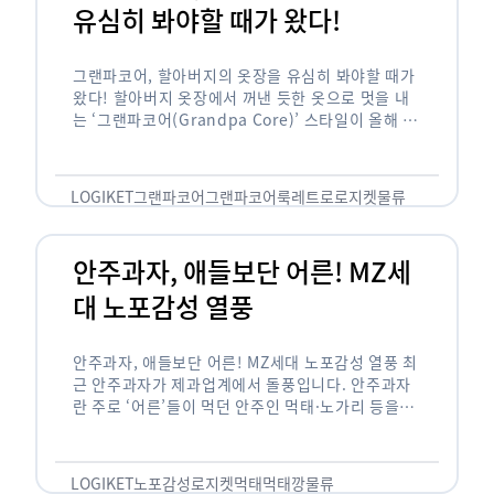
유심히 봐야할 때가 왔다!
그랜파코어, 할아버지의 옷장을 유심히 봐야할 때가
왔다! 할아버지 옷장에서 꺼낸 듯한 옷으로 멋을 내
는 ‘그랜파코어(Grandpa Core)’ 스타일이 올해 패
션 트렌드의 키워드로 떠오르고 있습니다. 그랜파코
어는 오랫동안 시행착오를 겪으며 자신만의 스타일
을 …
LOGIKET
그랜파코어
그랜파코어룩
레트로
로지켓
물류
안주과자, 애들보단 어른! MZ세
대 노포감성 열풍
안주과자, 애들보단 어른! MZ세대 노포감성 열풍 최
근 안주과자가 제과업계에서 돌풍입니다. 안주과자
란 주로 ‘어른’들이 먹던 안주인 먹태·노가리 등을
과자로 만든 걸 말합니다. 이름처럼 안주로 먹는 용
도기도 합니다. 최근 농심 먹태깡 …
LOGIKET
노포감성
로지켓
먹태
먹태깡
물류