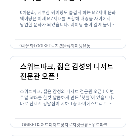
0차문화, 지루한 웨이팅도 즐겁게 하는 MZ세대 문화
웨이팅은 이제 MZ세대를 포함해 대중들 사이에서
당연한 문화가 되었습니다. 웨이팅 줄이 길게 늘어서
있는 곳은 지나가고 있는 사람들의 이목을 끌게 되고
자연스럽게 …
0차문화
LOGIKET
로지켓
물류
웨이팅
유통
스위트파크, 젊은 감성의 디저트
전문관 오픈 !
스위트파크, 젊은 감성의 디저트 전문관 오픈 ! 이번
주말 SNS를 한껏 달콤하게 만든 ‘핫플’이 있습니다.
바로 신세계 강남점이 지하 1층 파미에스트리트 분
수 광장에 새롭게 조성한 ‘스위트파크’입니다. 스위
트파크에서는 ‘국내 최초 …
LOGIKET
디저트
디저트성지
로지켓
물류
스위트파크