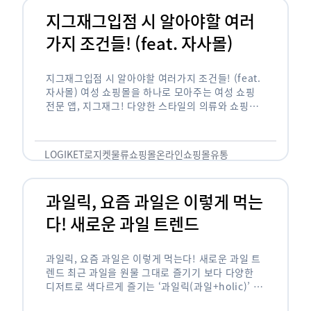
지그재그입점 시 알아야할 여러
가지 조건들! (feat. 자사몰)
지그재그입점 시 알아야할 여러가지 조건들! (feat.
자사몰) 여성 쇼핑몰을 하나로 모아주는 여성 쇼핑
전문 앱, 지그재그! 다양한 스타일의 의류와 쇼핑몰
을 한 눈에 볼 수 있다는 강점과 각종 프로모션/이벤
트 등을 …
LOGIKET
로지켓
물류
쇼핑몰
온라인쇼핑몰
유통
과일릭, 요즘 과일은 이렇게 먹는
다! 새로운 과일 트렌드
과일릭, 요즘 과일은 이렇게 먹는다! 새로운 과일 트
렌드 최근 과일을 원물 그대로 즐기기 보다 다양한
디저트로 색다르게 즐기는 ‘과일릭(과일+holic)’ 트
렌드가 확산되고 있습니다. ‘과일릭’은 ‘과일’과 ‘홀