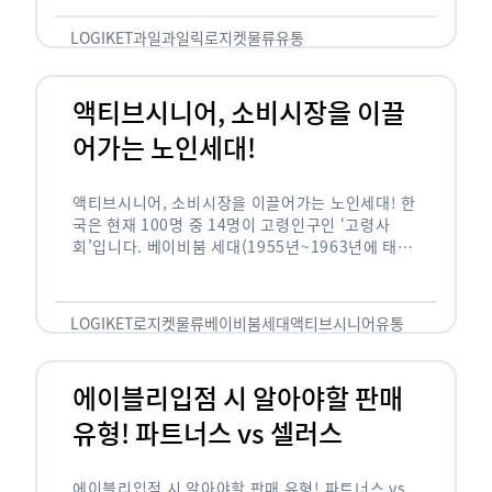
릭(중독되다)’을 합성한 신조어로 과일을 탕후루나
…
LOGIKET
과일
과일릭
로지켓
물류
유통
액티브시니어, 소비시장을 이끌
어가는 노인세대!
액티브시니어, 소비시장을 이끌어가는 노인세대! 한
국은 현재 100명 중 14명이 고령인구인 ‘고령사
회’입니다. 베이비붐 세대(1955년~1963년에 태어
난 인구)가 본격적으로 노인인구에 편입되며 2025
년이 되면 초고령사회에 진입할 것이라는 전망이 나
오고 있습니다. 하지만 사회가 늙어가는 …
LOGIKET
로지켓
물류
베이비붐세대
액티브시니어
유통
에이블리입점 시 알아야할 판매
유형! 파트너스 vs 셀러스
에이블리입점 시 알아야할 판매 유형! 파트너스 vs