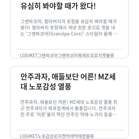
유심히 봐야할 때가 왔다!
그랜파코어, 할아버지의 옷장을 유심히 봐야할 때가
왔다! 할아버지 옷장에서 꺼낸 듯한 옷으로 멋을 내
는 ‘그랜파코어(Grandpa Core)’ 스타일이 올해 패
션 트렌드의 키워드로 떠오르고 있습니다. 그랜파코
어는 오랫동안 시행착오를 겪으며 자신만의 스타일
을 …
LOGIKET
그랜파코어
그랜파코어룩
레트로
로지켓
물류
안주과자, 애들보단 어른! MZ세
대 노포감성 열풍
안주과자, 애들보단 어른! MZ세대 노포감성 열풍 최
근 안주과자가 제과업계에서 돌풍입니다. 안주과자
란 주로 ‘어른’들이 먹던 안주인 먹태·노가리 등을
과자로 만든 걸 말합니다. 이름처럼 안주로 먹는 용
도기도 합니다. 최근 농심 먹태깡 …
LOGIKET
노포감성
로지켓
먹태
먹태깡
물류