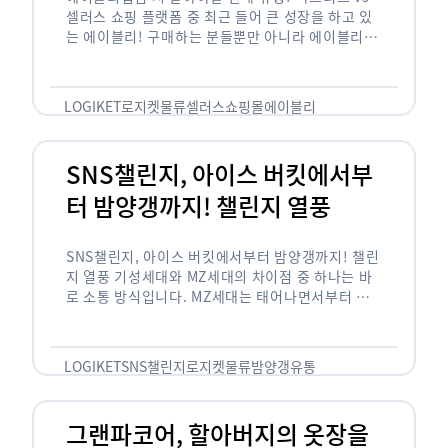
셀러스 쇼핑 플랫폼 중 최근 들어 큰 성장을 하고 있
는 에이블리! 구매하는 분들뿐만 아니라 에이블리에
서 판매를 준비하는 사업자들도 많아졌습니다. 에이
블리는 10~20대가 주 …
LOGIKET
로지켓
물류
셀러스
쇼핑몰
에이블리
SNS챌린지, 아이스 버킷에서부
터 밤양갱까지! 챌린지 열풍
SNS챌린지, 아이스 버킷에서부터 밤양갱까지! 챌린
지 열풍 기성세대와 MZ세대의 차이점 중 하나는 바
로 소통 방식입니다. MZ세대는 태어나면서부터 디
지털 기기를 사용한 일명 ‘디지털 네이티브(digital
native)’입니다. 디지털 기기에 친숙한 만큼 SNS에
도 능숙한 …
LOGIKET
SNS챌린지
로지켓
물류
밤양갱
유통
그랜파코어, 할아버지의 옷장을