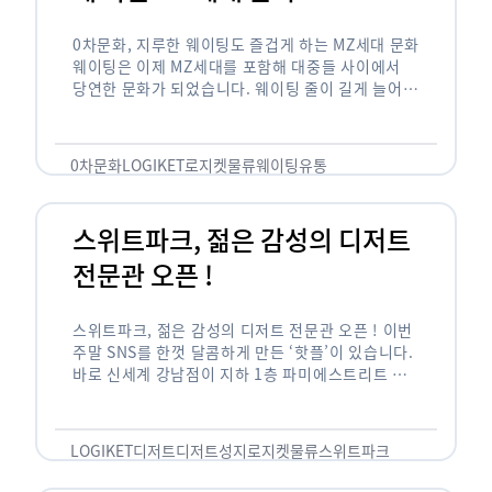
0차문화, 지루한 웨이팅도 즐겁게 하는 MZ세대 문화
웨이팅은 이제 MZ세대를 포함해 대중들 사이에서
당연한 문화가 되었습니다. 웨이팅 줄이 길게 늘어서
있는 곳은 지나가고 있는 사람들의 이목을 끌게 되고
자연스럽게 …
0차문화
LOGIKET
로지켓
물류
웨이팅
유통
스위트파크, 젊은 감성의 디저트
전문관 오픈 !
스위트파크, 젊은 감성의 디저트 전문관 오픈 ! 이번
주말 SNS를 한껏 달콤하게 만든 ‘핫플’이 있습니다.
바로 신세계 강남점이 지하 1층 파미에스트리트 분
수 광장에 새롭게 조성한 ‘스위트파크’입니다. 스위
트파크에서는 ‘국내 최초 …
LOGIKET
디저트
디저트성지
로지켓
물류
스위트파크