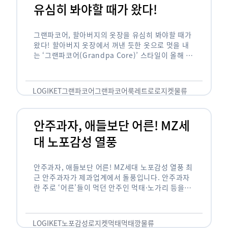
유심히 봐야할 때가 왔다!
그랜파코어, 할아버지의 옷장을 유심히 봐야할 때가
왔다! 할아버지 옷장에서 꺼낸 듯한 옷으로 멋을 내
는 ‘그랜파코어(Grandpa Core)’ 스타일이 올해 패
션 트렌드의 키워드로 떠오르고 있습니다. 그랜파코
어는 오랫동안 시행착오를 겪으며 자신만의 스타일
을 …
LOGIKET
그랜파코어
그랜파코어룩
레트로
로지켓
물류
안주과자, 애들보단 어른! MZ세
대 노포감성 열풍
안주과자, 애들보단 어른! MZ세대 노포감성 열풍 최
근 안주과자가 제과업계에서 돌풍입니다. 안주과자
란 주로 ‘어른’들이 먹던 안주인 먹태·노가리 등을
과자로 만든 걸 말합니다. 이름처럼 안주로 먹는 용
도기도 합니다. 최근 농심 먹태깡 …
LOGIKET
노포감성
로지켓
먹태
먹태깡
물류