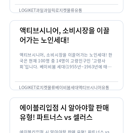
릭(중독되다)’을 합성한 신조어로 과일을 탕후루나
…
LOGIKET
과일
과일릭
로지켓
물류
유통
액티브시니어, 소비시장을 이끌
어가는 노인세대!
액티브시니어, 소비시장을 이끌어가는 노인세대! 한
국은 현재 100명 중 14명이 고령인구인 ‘고령사
회’입니다. 베이비붐 세대(1955년~1963년에 태어
난 인구)가 본격적으로 노인인구에 편입되며 2025
년이 되면 초고령사회에 진입할 것이라는 전망이 나
오고 있습니다. 하지만 사회가 늙어가는 …
LOGIKET
로지켓
물류
베이비붐세대
액티브시니어
유통
에이블리입점 시 알아야할 판매
유형! 파트너스 vs 셀러스
에이블리입점 시 알아야할 판매 유형! 파트너스 vs