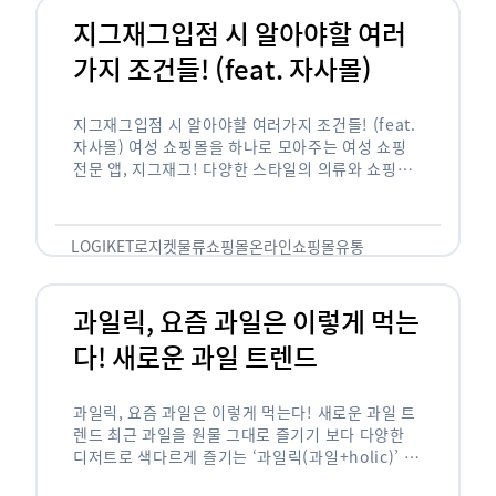
지그재그입점 시 알아야할 여러
가지 조건들! (feat. 자사몰)
지그재그입점 시 알아야할 여러가지 조건들! (feat.
자사몰) 여성 쇼핑몰을 하나로 모아주는 여성 쇼핑
전문 앱, 지그재그! 다양한 스타일의 의류와 쇼핑몰
을 한 눈에 볼 수 있다는 강점과 각종 프로모션/이벤
트 등을 …
LOGIKET
로지켓
물류
쇼핑몰
온라인쇼핑몰
유통
과일릭, 요즘 과일은 이렇게 먹는
다! 새로운 과일 트렌드
과일릭, 요즘 과일은 이렇게 먹는다! 새로운 과일 트
렌드 최근 과일을 원물 그대로 즐기기 보다 다양한
디저트로 색다르게 즐기는 ‘과일릭(과일+holic)’ 트
렌드가 확산되고 있습니다. ‘과일릭’은 ‘과일’과 ‘홀