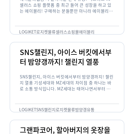
셀러스 쇼핑 플랫폼 중 최근 들어 큰 성장을 하고 있
는 에이블리! 구매하는 분들뿐만 아니라 에이블리에
서 판매를 준비하는 사업자들도 많아졌습니다. 에이
블리는 10~20대가 주 …
LOGIKET
로지켓
물류
셀러스
쇼핑몰
에이블리
SNS챌린지, 아이스 버킷에서부
터 밤양갱까지! 챌린지 열풍
SNS챌린지, 아이스 버킷에서부터 밤양갱까지! 챌린
지 열풍 기성세대와 MZ세대의 차이점 중 하나는 바
로 소통 방식입니다. MZ세대는 태어나면서부터 디
지털 기기를 사용한 일명 ‘디지털 네이티브(digital
native)’입니다. 디지털 기기에 친숙한 만큼 SNS에
도 능숙한 …
LOGIKET
SNS챌린지
로지켓
물류
밤양갱
유통
그랜파코어, 할아버지의 옷장을