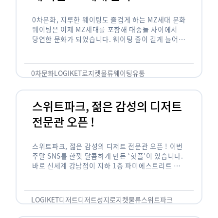
0차문화, 지루한 웨이팅도 즐겁게 하는 MZ세대 문화
웨이팅은 이제 MZ세대를 포함해 대중들 사이에서
당연한 문화가 되었습니다. 웨이팅 줄이 길게 늘어서
있는 곳은 지나가고 있는 사람들의 이목을 끌게 되고
자연스럽게 …
0차문화
LOGIKET
로지켓
물류
웨이팅
유통
스위트파크, 젊은 감성의 디저트
전문관 오픈 !
스위트파크, 젊은 감성의 디저트 전문관 오픈 ! 이번
주말 SNS를 한껏 달콤하게 만든 ‘핫플’이 있습니다.
바로 신세계 강남점이 지하 1층 파미에스트리트 분
수 광장에 새롭게 조성한 ‘스위트파크’입니다. 스위
트파크에서는 ‘국내 최초 …
LOGIKET
디저트
디저트성지
로지켓
물류
스위트파크