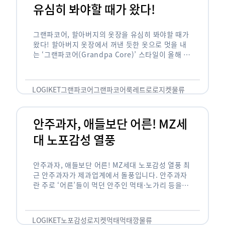
유심히 봐야할 때가 왔다!
그랜파코어, 할아버지의 옷장을 유심히 봐야할 때가
왔다! 할아버지 옷장에서 꺼낸 듯한 옷으로 멋을 내
는 ‘그랜파코어(Grandpa Core)’ 스타일이 올해 패
션 트렌드의 키워드로 떠오르고 있습니다. 그랜파코
어는 오랫동안 시행착오를 겪으며 자신만의 스타일
을 …
LOGIKET
그랜파코어
그랜파코어룩
레트로
로지켓
물류
안주과자, 애들보단 어른! MZ세
대 노포감성 열풍
안주과자, 애들보단 어른! MZ세대 노포감성 열풍 최
근 안주과자가 제과업계에서 돌풍입니다. 안주과자
란 주로 ‘어른’들이 먹던 안주인 먹태·노가리 등을
과자로 만든 걸 말합니다. 이름처럼 안주로 먹는 용
도기도 합니다. 최근 농심 먹태깡 …
LOGIKET
노포감성
로지켓
먹태
먹태깡
물류