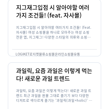
지그재그입점 시 알아야할 여러
가지 조건들! (feat. 자사몰)
지그재그입점 시 알아야할 여러가지 조건들! (feat.
자사몰) 여성 쇼핑몰을 하나로 모아주는 여성 쇼핑
전문 앱, 지그재그! 다양한 스타일의 의류와 쇼핑몰
을 한 눈에 볼 수 있다는 강점과 각종 프로모션/이벤
트 등을 …
LOGIKET
로지켓
물류
쇼핑몰
온라인쇼핑몰
유통
과일릭, 요즘 과일은 이렇게 먹는
다! 새로운 과일 트렌드
과일릭, 요즘 과일은 이렇게 먹는다! 새로운 과일 트
렌드 최근 과일을 원물 그대로 즐기기 보다 다양한
디저트로 색다르게 즐기는 ‘과일릭(과일+holic)’ 트
렌드가 확산되고 있습니다. ‘과일릭’은 ‘과일’과 ‘홀