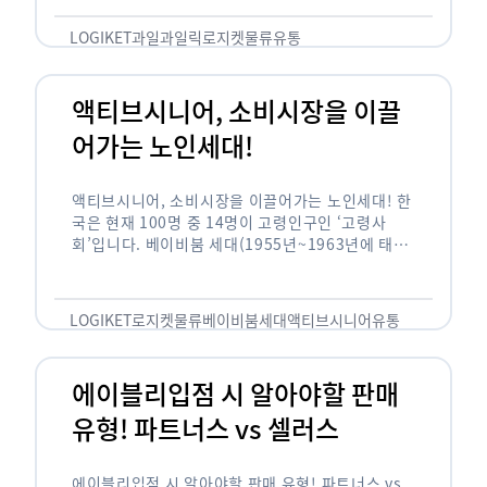
릭(중독되다)’을 합성한 신조어로 과일을 탕후루나
…
LOGIKET
과일
과일릭
로지켓
물류
유통
액티브시니어, 소비시장을 이끌
어가는 노인세대!
액티브시니어, 소비시장을 이끌어가는 노인세대! 한
국은 현재 100명 중 14명이 고령인구인 ‘고령사
회’입니다. 베이비붐 세대(1955년~1963년에 태어
난 인구)가 본격적으로 노인인구에 편입되며 2025
년이 되면 초고령사회에 진입할 것이라는 전망이 나
오고 있습니다. 하지만 사회가 늙어가는 …
LOGIKET
로지켓
물류
베이비붐세대
액티브시니어
유통
에이블리입점 시 알아야할 판매
유형! 파트너스 vs 셀러스
에이블리입점 시 알아야할 판매 유형! 파트너스 vs