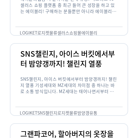
셀러스 쇼핑 플랫폼 중 최근 들어 큰 성장을 하고 있
는 에이블리! 구매하는 분들뿐만 아니라 에이블리에
서 판매를 준비하는 사업자들도 많아졌습니다. 에이
블리는 10~20대가 주 …
LOGIKET
로지켓
물류
셀러스
쇼핑몰
에이블리
SNS챌린지, 아이스 버킷에서부
터 밤양갱까지! 챌린지 열풍
SNS챌린지, 아이스 버킷에서부터 밤양갱까지! 챌린
지 열풍 기성세대와 MZ세대의 차이점 중 하나는 바
로 소통 방식입니다. MZ세대는 태어나면서부터 디
지털 기기를 사용한 일명 ‘디지털 네이티브(digital
native)’입니다. 디지털 기기에 친숙한 만큼 SNS에
도 능숙한 …
LOGIKET
SNS챌린지
로지켓
물류
밤양갱
유통
그랜파코어, 할아버지의 옷장을