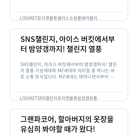
서 판매를 준비하는 사업자들도 많아졌습니다. 에이
블리는 10~20대가 주 …
LOGIKET
로지켓
물류
셀러스
쇼핑몰
에이블리
SNS챌린지, 아이스 버킷에서부
터 밤양갱까지! 챌린지 열풍
SNS챌린지, 아이스 버킷에서부터 밤양갱까지! 챌린
지 열풍 기성세대와 MZ세대의 차이점 중 하나는 바
로 소통 방식입니다. MZ세대는 태어나면서부터 디
지털 기기를 사용한 일명 ‘디지털 네이티브(digital
native)’입니다. 디지털 기기에 친숙한 만큼 SNS에
도 능숙한 …
LOGIKET
SNS챌린지
로지켓
물류
밤양갱
유통
그랜파코어, 할아버지의 옷장을
유심히 봐야할 때가 왔다!