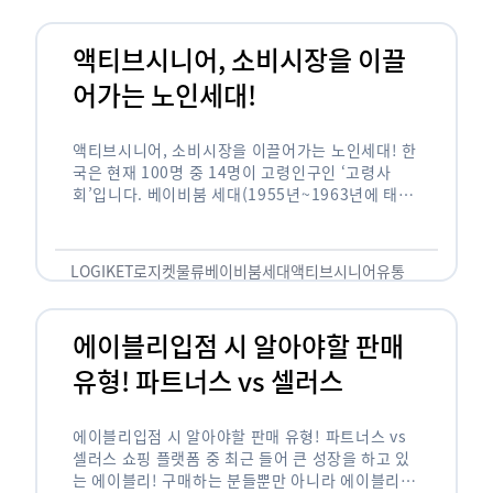
액티브시니어, 소비시장을 이끌
어가는 노인세대!
액티브시니어, 소비시장을 이끌어가는 노인세대! 한
국은 현재 100명 중 14명이 고령인구인 ‘고령사
회’입니다. 베이비붐 세대(1955년~1963년에 태어
난 인구)가 본격적으로 노인인구에 편입되며 2025
년이 되면 초고령사회에 진입할 것이라는 전망이 나
오고 있습니다. 하지만 사회가 늙어가는 …
LOGIKET
로지켓
물류
베이비붐세대
액티브시니어
유통
에이블리입점 시 알아야할 판매
유형! 파트너스 vs 셀러스
에이블리입점 시 알아야할 판매 유형! 파트너스 vs
셀러스 쇼핑 플랫폼 중 최근 들어 큰 성장을 하고 있
는 에이블리! 구매하는 분들뿐만 아니라 에이블리에