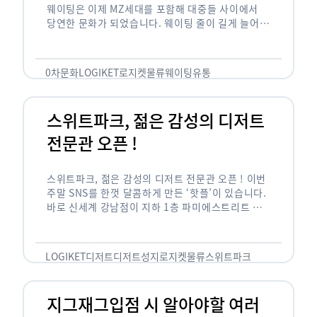
웨이팅은 이제 MZ세대를 포함해 대중들 사이에서
당연한 문화가 되었습니다. 웨이팅 줄이 길게 늘어서
있는 곳은 지나가고 있는 사람들의 이목을 끌게 되고
자연스럽게 …
0차문화
LOGIKET
로지켓
물류
웨이팅
유통
스위트파크, 젊은 감성의 디저트
전문관 오픈 !
스위트파크, 젊은 감성의 디저트 전문관 오픈 ! 이번
주말 SNS를 한껏 달콤하게 만든 ‘핫플’이 있습니다.
바로 신세계 강남점이 지하 1층 파미에스트리트 분
수 광장에 새롭게 조성한 ‘스위트파크’입니다. 스위
트파크에서는 ‘국내 최초 …
LOGIKET
디저트
디저트성지
로지켓
물류
스위트파크
지그재그입점 시 알아야할 여러