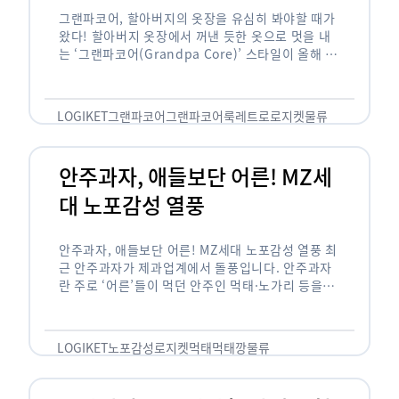
그랜파코어, 할아버지의 옷장을 유심히 봐야할 때가
왔다! 할아버지 옷장에서 꺼낸 듯한 옷으로 멋을 내
는 ‘그랜파코어(Grandpa Core)’ 스타일이 올해 패
션 트렌드의 키워드로 떠오르고 있습니다. 그랜파코
어는 오랫동안 시행착오를 겪으며 자신만의 스타일
을 …
LOGIKET
그랜파코어
그랜파코어룩
레트로
로지켓
물류
안주과자, 애들보단 어른! MZ세
대 노포감성 열풍
안주과자, 애들보단 어른! MZ세대 노포감성 열풍 최
근 안주과자가 제과업계에서 돌풍입니다. 안주과자
란 주로 ‘어른’들이 먹던 안주인 먹태·노가리 등을
과자로 만든 걸 말합니다. 이름처럼 안주로 먹는 용
도기도 합니다. 최근 농심 먹태깡 …
LOGIKET
노포감성
로지켓
먹태
먹태깡
물류