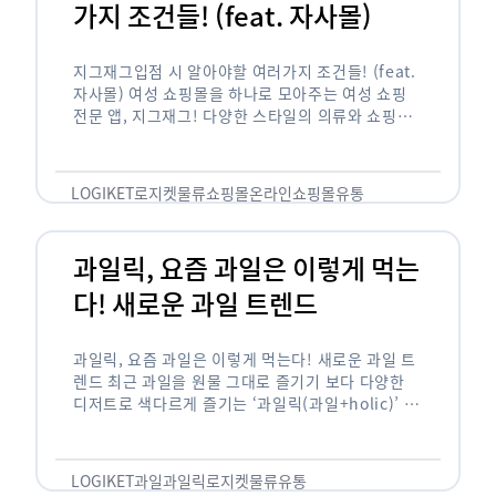
가지 조건들! (feat. 자사몰)
지그재그입점 시 알아야할 여러가지 조건들! (feat.
자사몰) 여성 쇼핑몰을 하나로 모아주는 여성 쇼핑
전문 앱, 지그재그! 다양한 스타일의 의류와 쇼핑몰
을 한 눈에 볼 수 있다는 강점과 각종 프로모션/이벤
트 등을 …
LOGIKET
로지켓
물류
쇼핑몰
온라인쇼핑몰
유통
과일릭, 요즘 과일은 이렇게 먹는
다! 새로운 과일 트렌드
과일릭, 요즘 과일은 이렇게 먹는다! 새로운 과일 트
렌드 최근 과일을 원물 그대로 즐기기 보다 다양한
디저트로 색다르게 즐기는 ‘과일릭(과일+holic)’ 트
렌드가 확산되고 있습니다. ‘과일릭’은 ‘과일’과 ‘홀
릭(중독되다)’을 합성한 신조어로 과일을 탕후루나
…
LOGIKET
과일
과일릭
로지켓
물류
유통