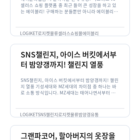
셀러스 쇼핑 플랫폼 중 최근 들어 큰 성장을 하고 있
는 에이블리! 구매하는 분들뿐만 아니라 에이블리에
서 판매를 준비하는 사업자들도 많아졌습니다. 에이
블리는 10~20대가 주 …
LOGIKET
로지켓
물류
셀러스
쇼핑몰
에이블리
SNS챌린지, 아이스 버킷에서부
터 밤양갱까지! 챌린지 열풍
SNS챌린지, 아이스 버킷에서부터 밤양갱까지! 챌린
지 열풍 기성세대와 MZ세대의 차이점 중 하나는 바
로 소통 방식입니다. MZ세대는 태어나면서부터 디
지털 기기를 사용한 일명 ‘디지털 네이티브(digital
native)’입니다. 디지털 기기에 친숙한 만큼 SNS에
도 능숙한 …
LOGIKET
SNS챌린지
로지켓
물류
밤양갱
유통
그랜파코어, 할아버지의 옷장을