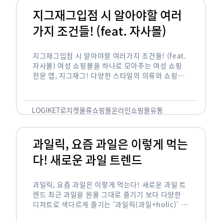
지그재그입점 시 알아야할 여러
가지 조건들! (feat. 자사몰)
지그재그입점 시 알아야할 여러가지 조건들! (feat.
자사몰) 여성 쇼핑몰을 하나로 모아주는 여성 쇼핑
전문 앱, 지그재그! 다양한 스타일의 의류와 쇼핑몰
을 한 눈에 볼 수 있다는 강점과 각종 프로모션/이벤
트 등을 …
LOGIKET
로지켓
물류
쇼핑몰
온라인쇼핑몰
유통
과일릭, 요즘 과일은 이렇게 먹는
다! 새로운 과일 트렌드
과일릭, 요즘 과일은 이렇게 먹는다! 새로운 과일 트
렌드 최근 과일을 원물 그대로 즐기기 보다 다양한
디저트로 색다르게 즐기는 ‘과일릭(과일+holic)’ 트
렌드가 확산되고 있습니다. ‘과일릭’은 ‘과일’과 ‘홀