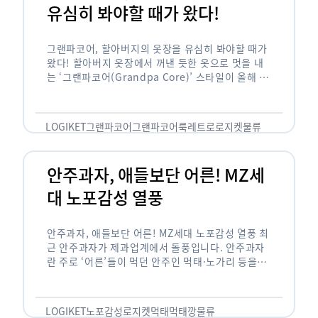
유심히 봐야할 때가 왔다!
그랜파코어, 할아버지의 옷장을 유심히 봐야할 때가
왔다! 할아버지 옷장에서 꺼낸 듯한 옷으로 멋을 내
는 ‘그랜파코어(Grandpa Core)’ 스타일이 올해 패
션 트렌드의 키워드로 떠오르고 있습니다. 그랜파코
어는 오랫동안 시행착오를 겪으며 자신만의 스타일
을 …
LOGIKET
그랜파코어
그랜파코어룩
레트로
로지켓
물류
안주과자, 애들보단 어른! MZ세
대 노포감성 열풍
안주과자, 애들보단 어른! MZ세대 노포감성 열풍 최
근 안주과자가 제과업계에서 돌풍입니다. 안주과자
란 주로 ‘어른’들이 먹던 안주인 먹태·노가리 등을
과자로 만든 걸 말합니다. 이름처럼 안주로 먹는 용
도기도 합니다. 최근 농심 먹태깡 …
LOGIKET
노포감성
로지켓
먹태
먹태깡
물류