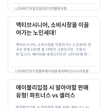
릭(중독되다)’을 합성한 신조어로 과일을 탕후루나
…
LOGIKET
과일
과일릭
로지켓
물류
유통
액티브시니어, 소비시장을 이끌
어가는 노인세대!
액티브시니어, 소비시장을 이끌어가는 노인세대! 한
국은 현재 100명 중 14명이 고령인구인 ‘고령사
회’입니다. 베이비붐 세대(1955년~1963년에 태어
난 인구)가 본격적으로 노인인구에 편입되며 2025
년이 되면 초고령사회에 진입할 것이라는 전망이 나
오고 있습니다. 하지만 사회가 늙어가는 …
LOGIKET
로지켓
물류
베이비붐세대
액티브시니어
유통
에이블리입점 시 알아야할 판매
유형! 파트너스 vs 셀러스
에이블리입점 시 알아야할 판매 유형! 파트너스 vs