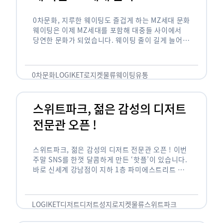
0차문화, 지루한 웨이팅도 즐겁게 하는 MZ세대 문화
웨이팅은 이제 MZ세대를 포함해 대중들 사이에서
당연한 문화가 되었습니다. 웨이팅 줄이 길게 늘어서
있는 곳은 지나가고 있는 사람들의 이목을 끌게 되고
자연스럽게 …
0차문화
LOGIKET
로지켓
물류
웨이팅
유통
스위트파크, 젊은 감성의 디저트
전문관 오픈 !
스위트파크, 젊은 감성의 디저트 전문관 오픈 ! 이번
주말 SNS를 한껏 달콤하게 만든 ‘핫플’이 있습니다.
바로 신세계 강남점이 지하 1층 파미에스트리트 분
수 광장에 새롭게 조성한 ‘스위트파크’입니다. 스위
트파크에서는 ‘국내 최초 …
LOGIKET
디저트
디저트성지
로지켓
물류
스위트파크