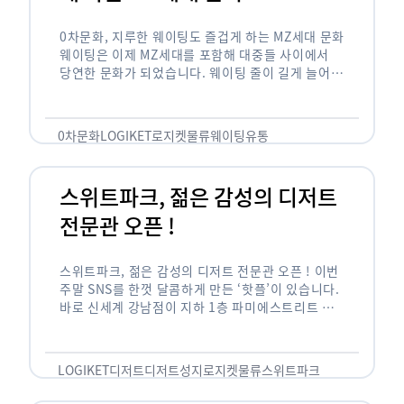
0차문화, 지루한 웨이팅도 즐겁게 하는 MZ세대 문화
웨이팅은 이제 MZ세대를 포함해 대중들 사이에서
당연한 문화가 되었습니다. 웨이팅 줄이 길게 늘어서
있는 곳은 지나가고 있는 사람들의 이목을 끌게 되고
자연스럽게 …
0차문화
LOGIKET
로지켓
물류
웨이팅
유통
스위트파크, 젊은 감성의 디저트
전문관 오픈 !
스위트파크, 젊은 감성의 디저트 전문관 오픈 ! 이번
주말 SNS를 한껏 달콤하게 만든 ‘핫플’이 있습니다.
바로 신세계 강남점이 지하 1층 파미에스트리트 분
수 광장에 새롭게 조성한 ‘스위트파크’입니다. 스위
트파크에서는 ‘국내 최초 …
LOGIKET
디저트
디저트성지
로지켓
물류
스위트파크