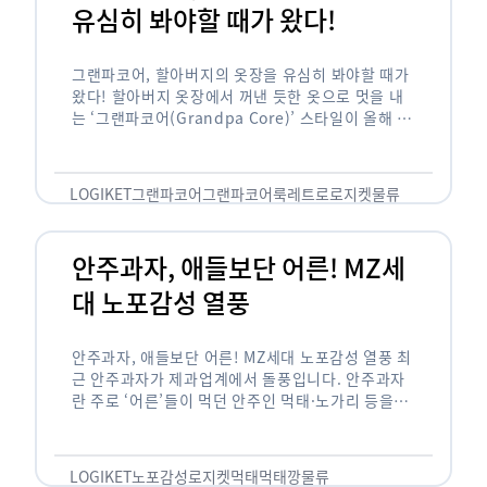
유심히 봐야할 때가 왔다!
그랜파코어, 할아버지의 옷장을 유심히 봐야할 때가
왔다! 할아버지 옷장에서 꺼낸 듯한 옷으로 멋을 내
는 ‘그랜파코어(Grandpa Core)’ 스타일이 올해 패
션 트렌드의 키워드로 떠오르고 있습니다. 그랜파코
어는 오랫동안 시행착오를 겪으며 자신만의 스타일
을 …
LOGIKET
그랜파코어
그랜파코어룩
레트로
로지켓
물류
안주과자, 애들보단 어른! MZ세
대 노포감성 열풍
안주과자, 애들보단 어른! MZ세대 노포감성 열풍 최
근 안주과자가 제과업계에서 돌풍입니다. 안주과자
란 주로 ‘어른’들이 먹던 안주인 먹태·노가리 등을
과자로 만든 걸 말합니다. 이름처럼 안주로 먹는 용
도기도 합니다. 최근 농심 먹태깡 …
LOGIKET
노포감성
로지켓
먹태
먹태깡
물류