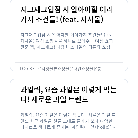
지그재그입점 시 알아야할 여러
가지 조건들! (feat. 자사몰)
지그재그입점 시 알아야할 여러가지 조건들! (feat.
자사몰) 여성 쇼핑몰을 하나로 모아주는 여성 쇼핑
전문 앱, 지그재그! 다양한 스타일의 의류와 쇼핑몰
을 한 눈에 볼 수 있다는 강점과 각종 프로모션/이벤
트 등을 …
LOGIKET
로지켓
물류
쇼핑몰
온라인쇼핑몰
유통
과일릭, 요즘 과일은 이렇게 먹는
다! 새로운 과일 트렌드
과일릭, 요즘 과일은 이렇게 먹는다! 새로운 과일 트
렌드 최근 과일을 원물 그대로 즐기기 보다 다양한
디저트로 색다르게 즐기는 ‘과일릭(과일+holic)’ 트
렌드가 확산되고 있습니다. ‘과일릭’은 ‘과일’과 ‘홀