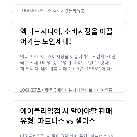
릭(중독되다)’을 합성한 신조어로 과일을 탕후루나
…
LOGIKET
과일
과일릭
로지켓
물류
유통
액티브시니어, 소비시장을 이끌
어가는 노인세대!
액티브시니어, 소비시장을 이끌어가는 노인세대! 한
국은 현재 100명 중 14명이 고령인구인 ‘고령사
회’입니다. 베이비붐 세대(1955년~1963년에 태어
난 인구)가 본격적으로 노인인구에 편입되며 2025
년이 되면 초고령사회에 진입할 것이라는 전망이 나
오고 있습니다. 하지만 사회가 늙어가는 …
LOGIKET
로지켓
물류
베이비붐세대
액티브시니어
유통
에이블리입점 시 알아야할 판매
유형! 파트너스 vs 셀러스
에이블리입점 시 알아야할 판매 유형! 파트너스 vs