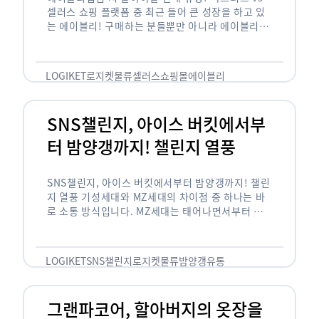
셀러스 쇼핑 플랫폼 중 최근 들어 큰 성장을 하고 있
는 에이블리! 구매하는 분들뿐만 아니라 에이블리에
서 판매를 준비하는 사업자들도 많아졌습니다. 에이
블리는 10~20대가 주 …
LOGIKET
로지켓
물류
셀러스
쇼핑몰
에이블리
SNS챌린지, 아이스 버킷에서부
터 밤양갱까지! 챌린지 열풍
SNS챌린지, 아이스 버킷에서부터 밤양갱까지! 챌린
지 열풍 기성세대와 MZ세대의 차이점 중 하나는 바
로 소통 방식입니다. MZ세대는 태어나면서부터 디
지털 기기를 사용한 일명 ‘디지털 네이티브(digital
native)’입니다. 디지털 기기에 친숙한 만큼 SNS에
도 능숙한 …
LOGIKET
SNS챌린지
로지켓
물류
밤양갱
유통
그랜파코어, 할아버지의 옷장을