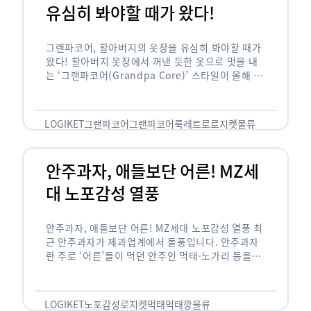
유심히 봐야할 때가 왔다!
그랜파코어, 할아버지의 옷장을 유심히 봐야할 때가
왔다! 할아버지 옷장에서 꺼낸 듯한 옷으로 멋을 내
는 ‘그랜파코어(Grandpa Core)’ 스타일이 올해 패
션 트렌드의 키워드로 떠오르고 있습니다. 그랜파코
어는 오랫동안 시행착오를 겪으며 자신만의 스타일
을 …
LOGIKET
그랜파코어
그랜파코어룩
레트로
로지켓
물류
안주과자, 애들보단 어른! MZ세
대 노포감성 열풍
안주과자, 애들보단 어른! MZ세대 노포감성 열풍 최
근 안주과자가 제과업계에서 돌풍입니다. 안주과자
란 주로 ‘어른’들이 먹던 안주인 먹태·노가리 등을
과자로 만든 걸 말합니다. 이름처럼 안주로 먹는 용
도기도 합니다. 최근 농심 먹태깡 …
LOGIKET
노포감성
로지켓
먹태
먹태깡
물류