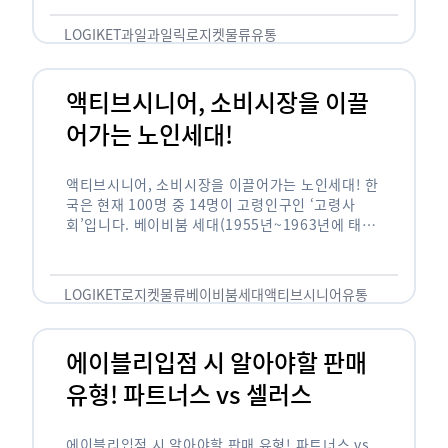
릭(중독되다)’을 합성한 신조어로 과일을 탕후루나
…
LOGIKET
과일
과일릭
로지켓
물류
유통
액티브시니어, 소비시장을 이끌
어가는 노인세대!
액티브시니어, 소비시장을 이끌어가는 노인세대! 한
국은 현재 100명 중 14명이 고령인구인 ‘고령사
회’입니다. 베이비붐 세대(1955년~1963년에 태어
난 인구)가 본격적으로 노인인구에 편입되며 2025
년이 되면 초고령사회에 진입할 것이라는 전망이 나
오고 있습니다. 하지만 사회가 늙어가는 …
LOGIKET
로지켓
물류
베이비붐세대
액티브시니어
유통
에이블리입점 시 알아야할 판매
유형! 파트너스 vs 셀러스
에이블리입점 시 알아야할 판매 유형! 파트너스 vs