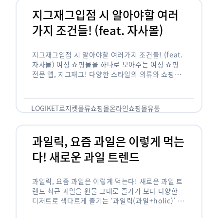
지그재그입점 시 알아야할 여러
가지 조건들! (feat. 자사몰)
지그재그입점 시 알아야할 여러가지 조건들! (feat.
자사몰) 여성 쇼핑몰을 하나로 모아주는 여성 쇼핑
전문 앱, 지그재그! 다양한 스타일의 의류와 쇼핑몰
을 한 눈에 볼 수 있다는 강점과 각종 프로모션/이벤
트 등을 …
LOGIKET
로지켓
물류
쇼핑몰
온라인쇼핑몰
유통
과일릭, 요즘 과일은 이렇게 먹는
다! 새로운 과일 트렌드
과일릭, 요즘 과일은 이렇게 먹는다! 새로운 과일 트
렌드 최근 과일을 원물 그대로 즐기기 보다 다양한
디저트로 색다르게 즐기는 ‘과일릭(과일+holic)’ 트
렌드가 확산되고 있습니다. ‘과일릭’은 ‘과일’과 ‘홀