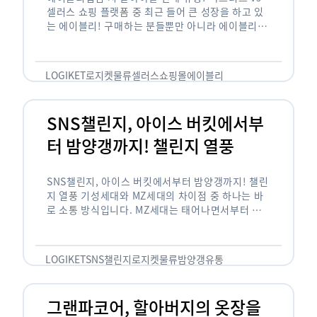
셀러스 쇼핑 플랫폼 중 최근 들어 큰 성장을 하고 있
는 에이블리! 구매하는 분들뿐만 아니라 에이블리에
서 판매를 준비하는 사업자들도 많아졌습니다. 에이
블리는 10~20대가 주 …
LOGIKET
로지켓
물류
셀러스
쇼핑몰
에이블리
SNS챌린지, 아이스 버킷에서부
터 밤양갱까지! 챌린지 열풍
SNS챌린지, 아이스 버킷에서부터 밤양갱까지! 챌린
지 열풍 기성세대와 MZ세대의 차이점 중 하나는 바
로 소통 방식입니다. MZ세대는 태어나면서부터 디
지털 기기를 사용한 일명 ‘디지털 네이티브(digital
native)’입니다. 디지털 기기에 친숙한 만큼 SNS에
도 능숙한 …
LOGIKET
SNS챌린지
로지켓
물류
밤양갱
유통
그랜파코어, 할아버지의 옷장을