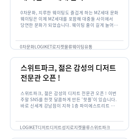
0차문화, 지루한 웨이팅도 즐겁게 하는 MZ세대 문화
웨이팅은 이제 MZ세대를 포함해 대중들 사이에서
당연한 문화가 되었습니다. 웨이팅 줄이 길게 늘어서
있는 곳은 지나가고 있는 사람들의 이목을 끌게 되고
자연스럽게 …
0차문화
LOGIKET
로지켓
물류
웨이팅
유통
스위트파크, 젊은 감성의 디저트
전문관 오픈 !
스위트파크, 젊은 감성의 디저트 전문관 오픈 ! 이번
주말 SNS를 한껏 달콤하게 만든 ‘핫플’이 있습니다.
바로 신세계 강남점이 지하 1층 파미에스트리트 분
수 광장에 새롭게 조성한 ‘스위트파크’입니다. 스위
트파크에서는 ‘국내 최초 …
LOGIKET
디저트
디저트성지
로지켓
물류
스위트파크