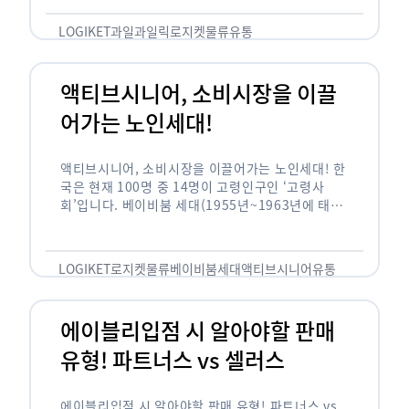
릭(중독되다)’을 합성한 신조어로 과일을 탕후루나
…
LOGIKET
과일
과일릭
로지켓
물류
유통
액티브시니어, 소비시장을 이끌
어가는 노인세대!
액티브시니어, 소비시장을 이끌어가는 노인세대! 한
국은 현재 100명 중 14명이 고령인구인 ‘고령사
회’입니다. 베이비붐 세대(1955년~1963년에 태어
난 인구)가 본격적으로 노인인구에 편입되며 2025
년이 되면 초고령사회에 진입할 것이라는 전망이 나
오고 있습니다. 하지만 사회가 늙어가는 …
LOGIKET
로지켓
물류
베이비붐세대
액티브시니어
유통
에이블리입점 시 알아야할 판매
유형! 파트너스 vs 셀러스
에이블리입점 시 알아야할 판매 유형! 파트너스 vs