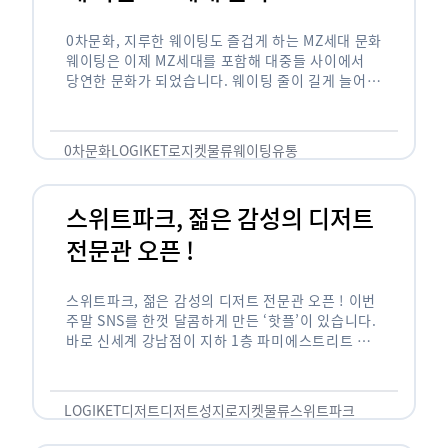
0차문화, 지루한 웨이팅도 즐겁게 하는 MZ세대 문화
웨이팅은 이제 MZ세대를 포함해 대중들 사이에서
당연한 문화가 되었습니다. 웨이팅 줄이 길게 늘어서
있는 곳은 지나가고 있는 사람들의 이목을 끌게 되고
자연스럽게 …
0차문화
LOGIKET
로지켓
물류
웨이팅
유통
스위트파크, 젊은 감성의 디저트
전문관 오픈 !
스위트파크, 젊은 감성의 디저트 전문관 오픈 ! 이번
주말 SNS를 한껏 달콤하게 만든 ‘핫플’이 있습니다.
바로 신세계 강남점이 지하 1층 파미에스트리트 분
수 광장에 새롭게 조성한 ‘스위트파크’입니다. 스위
트파크에서는 ‘국내 최초 …
LOGIKET
디저트
디저트성지
로지켓
물류
스위트파크