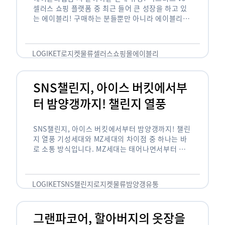
셀러스 쇼핑 플랫폼 중 최근 들어 큰 성장을 하고 있
는 에이블리! 구매하는 분들뿐만 아니라 에이블리에
서 판매를 준비하는 사업자들도 많아졌습니다. 에이
블리는 10~20대가 주 …
LOGIKET
로지켓
물류
셀러스
쇼핑몰
에이블리
SNS챌린지, 아이스 버킷에서부
터 밤양갱까지! 챌린지 열풍
SNS챌린지, 아이스 버킷에서부터 밤양갱까지! 챌린
지 열풍 기성세대와 MZ세대의 차이점 중 하나는 바
로 소통 방식입니다. MZ세대는 태어나면서부터 디
지털 기기를 사용한 일명 ‘디지털 네이티브(digital
native)’입니다. 디지털 기기에 친숙한 만큼 SNS에
도 능숙한 …
LOGIKET
SNS챌린지
로지켓
물류
밤양갱
유통
그랜파코어, 할아버지의 옷장을