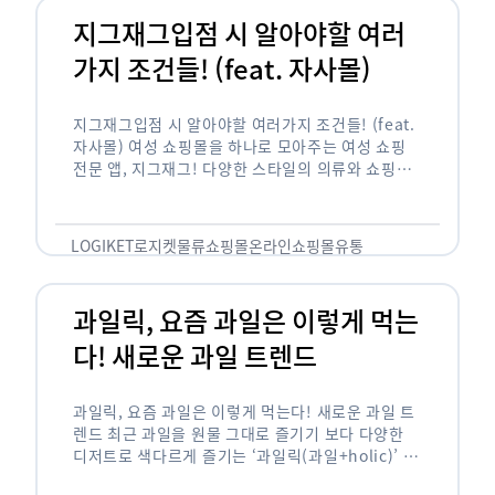
지그재그입점 시 알아야할 여러
가지 조건들! (feat. 자사몰)
지그재그입점 시 알아야할 여러가지 조건들! (feat.
자사몰) 여성 쇼핑몰을 하나로 모아주는 여성 쇼핑
전문 앱, 지그재그! 다양한 스타일의 의류와 쇼핑몰
을 한 눈에 볼 수 있다는 강점과 각종 프로모션/이벤
트 등을 …
LOGIKET
로지켓
물류
쇼핑몰
온라인쇼핑몰
유통
과일릭, 요즘 과일은 이렇게 먹는
다! 새로운 과일 트렌드
과일릭, 요즘 과일은 이렇게 먹는다! 새로운 과일 트
렌드 최근 과일을 원물 그대로 즐기기 보다 다양한
디저트로 색다르게 즐기는 ‘과일릭(과일+holic)’ 트
렌드가 확산되고 있습니다. ‘과일릭’은 ‘과일’과 ‘홀