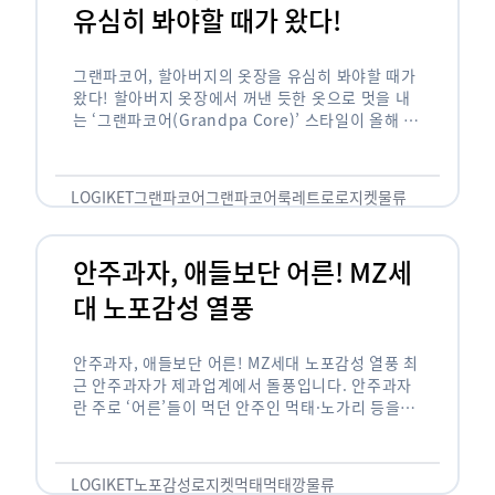
유심히 봐야할 때가 왔다!
그랜파코어, 할아버지의 옷장을 유심히 봐야할 때가
왔다! 할아버지 옷장에서 꺼낸 듯한 옷으로 멋을 내
는 ‘그랜파코어(Grandpa Core)’ 스타일이 올해 패
션 트렌드의 키워드로 떠오르고 있습니다. 그랜파코
어는 오랫동안 시행착오를 겪으며 자신만의 스타일
을 …
LOGIKET
그랜파코어
그랜파코어룩
레트로
로지켓
물류
안주과자, 애들보단 어른! MZ세
대 노포감성 열풍
안주과자, 애들보단 어른! MZ세대 노포감성 열풍 최
근 안주과자가 제과업계에서 돌풍입니다. 안주과자
란 주로 ‘어른’들이 먹던 안주인 먹태·노가리 등을
과자로 만든 걸 말합니다. 이름처럼 안주로 먹는 용
도기도 합니다. 최근 농심 먹태깡 …
LOGIKET
노포감성
로지켓
먹태
먹태깡
물류