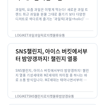
과일릭, 요즘 과일은 이렇게 먹는다! 새로운 과일 트
렌드 최근 과일을 원물 그대로 즐기기 보다 다양한
디저트로 색다르게 즐기는 ‘과일릭(과일+holic)’ 트
렌드가 확산되고 있습니다. ‘과일릭’은 ‘과일’과 ‘홀
릭(중독되다)’을 합성한 신조어로 과일을 탕후루나
…
LOGIKET
과일
과일릭
로지켓
물류
유통
SNS챌린지, 아이스 버킷에서부
터 밤양갱까지! 챌린지 열풍
SNS챌린지, 아이스 버킷에서부터 밤양갱까지! 챌린
지 열풍 기성세대와 MZ세대의 차이점 중 하나는 바
로 소통 방식입니다. MZ세대는 태어나면서부터 디
지털 기기를 사용한 일명 ‘디지털 네이티브(digital
native)’입니다. 디지털 기기에 친숙한 만큼 SNS에
도 능숙한 …
LOGIKET
SNS챌린지
로지켓
물류
밤양갱
유통