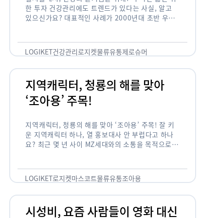
한 투자 건강관리에도 트렌드가 있다는 사실, 알고
있으신가요? 대표적인 사례가 2000년대 초반 우리
나라에 불었던 웰빙 열풍입니다. 어디서든 쉽게 웰빙
이라는 단어를 찾아볼 수 …
LOGIKET
건강관리
로지켓
물류
유통
제로슈머
지역캐릭터, 청룡의 해를 맞아
‘조아용’ 주목!
지역캐릭터, 청룡의 해를 맞아 ‘조아용’ 주목! 잘 키
운 지역캐릭터 하나, 열 홍보대사 안 부럽다고 하나
요? 최근 몇 년 사이 MZ세대와의 소통을 목적으로,
또는 2024년 신년을 맞이하여 캐릭터를 새로 론칭
하거나 …
LOGIKET
로지켓
마스코트
물류
유통
조아용
시성비, 요즘 사람들이 영화 대신