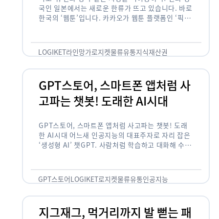
국인 일본에서는 새로운 한류가 뜨고 있습니다. 바로
한국의 ‘웹툰’입니다. 카카오가 웹툰 플랫폼인 ‘픽코
마’로 일본 앱 시장 정상에 올랐습니다. 일본 앱 마켓
에서 소비자 …
LOGIKET
라인망가
로지켓
물류
유통
지식재산권
GPT스토어, 스마트폰 앱처럼 사
고파는 챗봇! 도래한 AI시대
GPT스토어, 스마트폰 앱처럼 사고파는 챗봇! 도래
한 AI시대 어느새 인공지능의 대표주자로 자리 잡은
‘생성형 AI’ 챗GPT. 사람처럼 학습하고 대화해 수많
은 화제를 몰고 많은 이들에게 충격을 안겨주었습니
다. 그저 조금 더 똑똑한 …
GPT스토어
LOGIKET
로지켓
물류
유통
인공지능
지그재그, 먹거리까지 발 뻗는 패