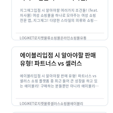
지그재그입점 시 알아야할 여러가지 조건들! (feat.
자사몰) 여성 쇼핑몰을 하나로 모아주는 여성 쇼핑
전문 앱, 지그재그! 다양한 스타일의 의류와 쇼핑몰
을 한 눈에 볼 수 있다는 강점과 각종 프로모션/이벤
트 등을 …
LOGIKET
로지켓
물류
쇼핑몰
온라인쇼핑몰
유통
에이블리입점 시 알아야할 판매
유형! 파트너스 vs 셀러스
에이블리입점 시 알아야할 판매 유형! 파트너스 vs
셀러스 쇼핑 플랫폼 중 최근 들어 큰 성장을 하고 있
는 에이블리! 구매하는 분들뿐만 아니라 에이블리에
서 판매를 준비하는 사업자들도 많아졌습니다. 에이
블리는 10~20대가 주 …
LOGIKET
로지켓
물류
셀러스
쇼핑몰
에이블리