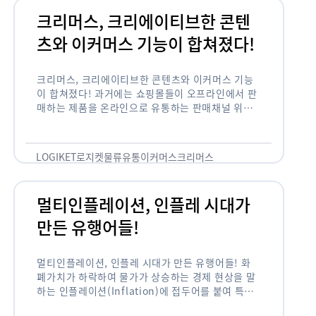
크리머스, 크리에이티브한 콘텐
츠와 이커머스 기능이 합쳐졌다!
크리머스, 크리에이티브한 콘텐츠와 이커머스 기능
이 합쳐졌다! 과거에는 쇼핑몰들이 오프라인에서 판
매하는 제품을 온라인으로 유통하는 판매채널 위주
의 역할이 강했다면, 최근에는 마켓이라는 인식을 넘
어 제품을 통해 소비자와 소통하고 즐거움을 전달하
는 콘텐츠 기반의 …
LOGIKET
로지켓
물류
유통
이커머스
크리머스
멀티인플레이션, 인플레 시대가
만든 유행어들!
멀티인플레이션, 인플레 시대가 만든 유행어들! 화
폐가치가 하락하여 물가가 상승하는 경제 현상을 말
하는 인플레이션(Inflation)에 접두어를 붙여 특정
현상의 인플레화를 의미하는 용어들이 최근 많이 사