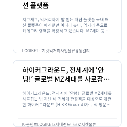
션 플랫폼
지그재그, 먹거리까지 발 뻗는 패션 플랫폼 국내 패
션 플랫폼이 패션뿐만 아니라 뷰티, 먹거리 등으로
카테고리 영역을 확장하고 있습니다. MZ세대 등 주
요 고객 사이에서 수요가 높은 식품 카테고리까지 발
을 뻗어 …
LOGIKET
로지켓
먹거리사업
물류
유통
컬리
하이커그라운드, 전세계에 ‘안
녕!’ 글로벌 MZ세대를 사로잡는
법
하이커그라운드, 전세계에 ‘안녕!’ 글로벌 MZ세대를
사로잡는 법 지난 해 전세계 관광객을 대상으로 개관
한 하이커그라운드 (HiKR Ground)가 누적 방문객
100만명을 넘어섰습니다. 한국관광공사는 “2022
년 7월 개관한 한국관광홍보관 하이커그라운드 누적
방문객이 100만명을 …
K-콘텐츠
LOGIKET
Z세대
랜드마크
로지켓
물류