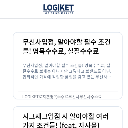
무신사입점, 알아야할 필수 조건
들! 명목수수료, 실질수수료
무신사입점, 알아야할 필수 조건들! 명목수수료, 실
질수수료 보세는 아니지만 그렇다고 브랜드도 아닌,
합리적인 가격에 적절한 품질을 갖고 있는 무신사!
한국의 유니클로라는 키워드를 갖고있는 무신사라는
플랫폼은 국내 최대 규모의 온라인 패션 …
LOGIKET
로지켓
명목수수료
무신사
무신사수수료
무신사입점
지그재그입점 시 알아야할 여러
가지 조건들! (feat. 자사몰)