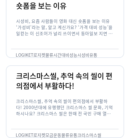
숏폼을 보는 이유
시성비, 요즘 사람들이 영화 대신 숏폼을 보는 이유
‘가성비’라는 말, 알고 계신가요? ‘가격 대비 성능’을
일컫는 이 신조어가 널리 쓰이면서 동아일보 지면 기
사에까지 등장한 게 2012년부터인데요. 이 가성비
의 원조는 …
LOGIKET
로지켓
물류
시간대비성능
시성비
유통
크리스마스씰, 추억 속의 씰이 편
의점에서 부활하다!
크리스마스씰, 추억 속의 씰이 편의점에서 부활하
다! 2000년대에 유행했던 크리스마스 씰 문화, 기억
하시나요? 크리스마스 씰은 한때 전 국민 구매 열풍
이 불 정도로 연말 대표 기부 모금 운동 중 하나였습
니다. 하지만 …
LOGIKET
로지켓
모금운동
물류
유통
크리스마스씰