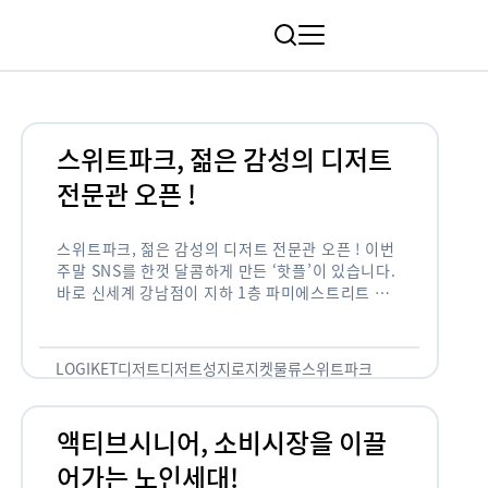
림
스위트파크, 젊은 감성의 디저트
전문관 오픈 !
스위트파크, 젊은 감성의 디저트 전문관 오픈 ! 이번
주말 SNS를 한껏 달콤하게 만든 ‘핫플’이 있습니다.
바로 신세계 강남점이 지하 1층 파미에스트리트 분
수 광장에 새롭게 조성한 ‘스위트파크’입니다. 스위
트파크에서는 ‘국내 최초 …
LOGIKET
디저트
디저트성지
로지켓
물류
스위트파크
액티브시니어, 소비시장을 이끌
어가는 노인세대!