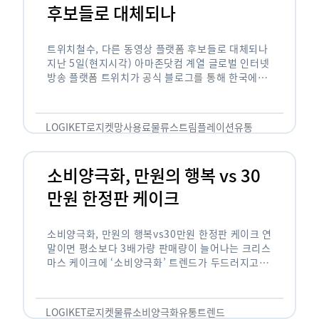
후보들로 대체되나
트위치철수, 다른 동영상 플랫폼 후보들로 대체되나
지난 5일(현지시각) 아마존닷컴 계열 글로벌 인터넷
방송 플랫폼 트위치가 공식 블로그를 통해 한국에서
사업을 철수하겠다고 밝히면서, 트위치 스트리머들
은 길게는 10년 가까운 시간과 돈을 투자한 …
LOGIKET
로지켓
망사용료
물류
스트림플레이션
유통
소비양극화, 만원의 행복 vs 30
만원 한정판 케이크
소비양극화, 만원의 행복vs30만원 한정판 케이크 연
말이면 평소보다 3배가량 판매량이 늘어나는 크리스
마스 케이크에 ‘소비양극화’ 트렌드가 두드러지고 있
습니다. 대형마트 업계에선 ‘가성비’를 높인 1만원
이하의 케이크가 등장했고, 특급 호텔은 이보다 30
배가 비싼 …
LOGIKET
로지켓
물류
소비양극화
유통
트렌드