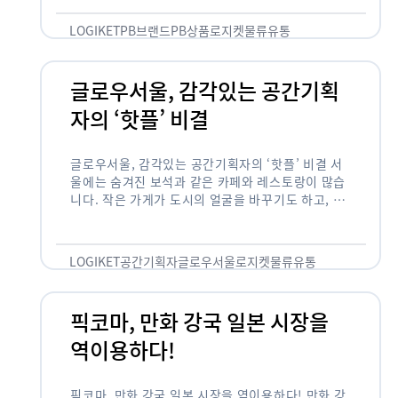
것 없이 유통산업의 핵심으로 성장했습니다. 특히 고
물가 시대와 맞물려 …
LOGIKET
PB브랜드
PB상품
로지켓
물류
유통
글로우서울, 감각있는 공간기획
자의 ‘핫플’ 비결
글로우서울, 감각있는 공간기획자의 ‘핫플’ 비결 서
울에는 숨겨진 보석과 같은 카페와 레스토랑이 많습
니다. 작은 가게가 도시의 얼굴을 바꾸기도 하고, 쇠
락한 지역을 부활시키기도 합니다. 이러한 잘나가는
오프라인 공간 뒤에는 항상 감각있는 …
LOGIKET
공간기획자
글로우서울
로지켓
물류
유통
픽코마, 만화 강국 일본 시장을
역이용하다!
픽코마, 만화 강국 일본 시장을 역이용하다! 만화 강