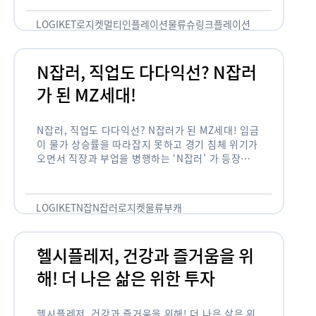
용되고 있습니다. 런치플레이션, 애그플레이션, 슈
링크플레이션, 그리드플레이션 등등. …
LOGIKET
로지켓
멀티인플레이션
물류
슈링크플레이션
유통
N잡러, 직업도 다다익선? N잡러
가 된 MZ세대!
N잡러, 직업도 다다익선? N잡러가 된 MZ세대! 임금
이 물가 상승률을 따라잡지 못하고 경기 침체 위기가
오면서 직장과 부업을 병행하는 ‘N잡러’ 가 등장했습
니다. 바야흐로 ‘N잡’ 시대입니다. 이는 불안정한 급
여와 갈수록 하락하는 …
LOGIKET
N잡
N잡러
로지켓
물류
부캐
헬시플레저, 건강과 즐거움을 위
해! 더 나은 삶은 위한 투자
헬시플레저, 건강과 즐거움을 위해! 더 나은 삶은 위