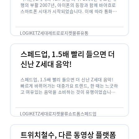
행의 부활 2007년, 아이폰의 등장과 함께 바야흐로
스마트폰 시대가 시작되었습니다. 이에 따라 통화와
문자 등 기본 기능(feature)만 가능한 피처폰은 자
연스레 역사 속으로 …
LOGIKET
Z세대
레트로
로지켓
물류
유통
스페드업, 1.5배 빨리 들으면 더
신난 Z세대 음악!
스페드업, 1.5배 빨리 들으면 더 신난 Z세대 음악!
빠르게 바뀌어가는 대중가요 트렌드, 한 때는 느긋하
고 여유있는 음악을 소비하는 것이 유행이었습니다.
하지만 최근 Z세대(1990년대 중반에서 2000년대
초반에 걸쳐 태어난 세대)를 …
LOGIKET
Z세대
로지켓
물류
쇼트폼
스페드업
트위치철수, 다른 동영상 플랫폼