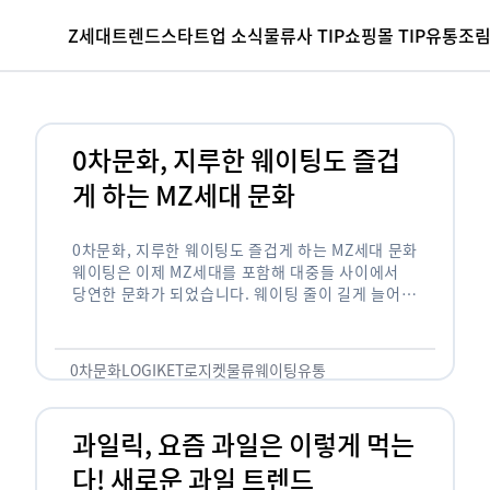
Z세대
트렌드
스타트업 소식
물류사 TIP
쇼핑몰 TIP
유통조
0차문화, 지루한 웨이팅도 즐겁
게 하는 MZ세대 문화
0차문화, 지루한 웨이팅도 즐겁게 하는 MZ세대 문화
웨이팅은 이제 MZ세대를 포함해 대중들 사이에서
당연한 문화가 되었습니다. 웨이팅 줄이 길게 늘어서
있는 곳은 지나가고 있는 사람들의 이목을 끌게 되고
자연스럽게 …
0차문화
LOGIKET
로지켓
물류
웨이팅
유통
과일릭, 요즘 과일은 이렇게 먹는
다! 새로운 과일 트렌드