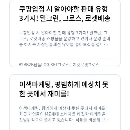
쿠팡입점 시 알아야할 판매 유형
3가지! 밀크런, 그로스, 로켓배송
쿠팡입점 시 알아야할 판매 유형 3가지! 밀크런, 그
로스, 로켓배송 쇼핑몰을 운영하고 있거나 운영 준비
를 하시는 사장님들께선 많이들 들어보셨을 겁니다.
네이버의 스마트 스토어, 카카오톡의 선물하기와 쿠
팡까지. 하지만 스마트 스토어와 카톡 …
B2B
B2B납품
LOGIKET
그로스
로지켓
로켓그로스
이색마케팅, 평범하게 예상치 못
한 곳에서 재미를!
이색마케팅, 평범하게 예상치 못한 곳에서 재미를!
최근 기업들이 MZ세대 소비자를 타깃한 마케팅을
전방위적으로 펼치고 있습니다. 식품을 비롯해 보수
적이라고 평가되는 건설, 금융업계까지 MZ세대는