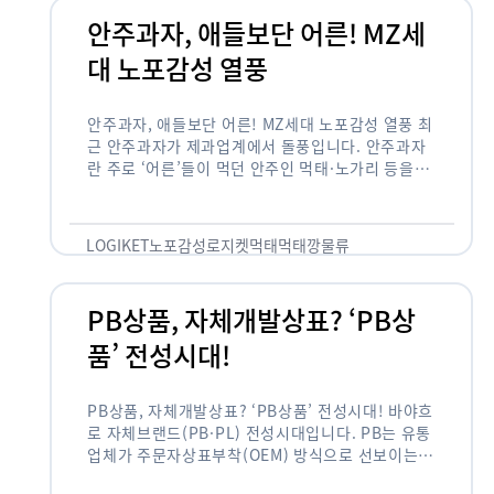
안주과자, 애들보단 어른! MZ세
대 노포감성 열풍
안주과자, 애들보단 어른! MZ세대 노포감성 열풍 최
근 안주과자가 제과업계에서 돌풍입니다. 안주과자
란 주로 ‘어른’들이 먹던 안주인 먹태·노가리 등을
과자로 만든 걸 말합니다. 이름처럼 안주로 먹는 용
도기도 합니다. 최근 농심 먹태깡 …
LOGIKET
노포감성
로지켓
먹태
먹태깡
물류
PB상품, 자체개발상표? ‘PB상
품’ 전성시대!
PB상품, 자체개발상표? ‘PB상품’ 전성시대! 바야흐
로 자체브랜드(PB·PL) 전성시대입니다. PB는 유통
업체가 주문자상표부착(OEM) 방식으로 선보이는
독자 브랜드 상품을 뜻합니다. 이제 PB는 국내외 할