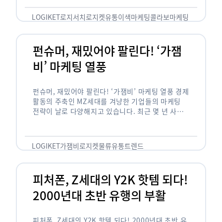
놓칠 수 없는 고객입니다. 이러한 이유로 대부분의
…
LOGIKET
로지서치
로지켓
유통
이색마케팅
콜라보마케팅
펀슈머, 재밌어야 팔린다! ‘가잼
비’ 마케팅 열풍
펀슈머, 재밌어야 팔린다! ‘가잼비’ 마케팅 열풍 경제
활동의 주축인 MZ세대를 겨냥한 기업들의 마케팅
전략이 날로 다양해지고 있습니다. 최근 몇 년 사이
20·30세대에서 가장 핫한 소비 트렌드로 자리 잡은
것은 일명 …
LOGIKET
가잼비
로지켓
물류
유통
트렌드
피처폰, Z세대의 Y2K 핫템 되다!
2000년대 초반 유행의 부활
피처폰, Z세대의 Y2K 핫템 되다! 2000년대 초반 유