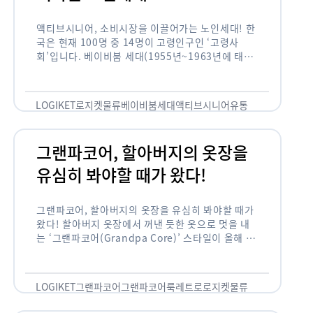
액티브시니어, 소비시장을 이끌어가는 노인세대! 한
국은 현재 100명 중 14명이 고령인구인 ‘고령사
회’입니다. 베이비붐 세대(1955년~1963년에 태어
난 인구)가 본격적으로 노인인구에 편입되며 2025
년이 되면 초고령사회에 진입할 것이라는 전망이 나
오고 있습니다. 하지만 사회가 늙어가는 …
LOGIKET
로지켓
물류
베이비붐세대
액티브시니어
유통
그랜파코어, 할아버지의 옷장을
유심히 봐야할 때가 왔다!
그랜파코어, 할아버지의 옷장을 유심히 봐야할 때가
왔다! 할아버지 옷장에서 꺼낸 듯한 옷으로 멋을 내
는 ‘그랜파코어(Grandpa Core)’ 스타일이 올해 패
션 트렌드의 키워드로 떠오르고 있습니다. 그랜파코
어는 오랫동안 시행착오를 겪으며 자신만의 스타일
을 …
LOGIKET
그랜파코어
그랜파코어룩
레트로
로지켓
물류