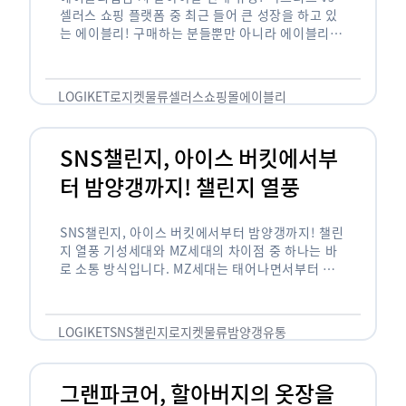
셀러스 쇼핑 플랫폼 중 최근 들어 큰 성장을 하고 있
는 에이블리! 구매하는 분들뿐만 아니라 에이블리에
서 판매를 준비하는 사업자들도 많아졌습니다. 에이
블리는 10~20대가 주 …
LOGIKET
로지켓
물류
셀러스
쇼핑몰
에이블리
SNS챌린지, 아이스 버킷에서부
터 밤양갱까지! 챌린지 열풍
SNS챌린지, 아이스 버킷에서부터 밤양갱까지! 챌린
지 열풍 기성세대와 MZ세대의 차이점 중 하나는 바
로 소통 방식입니다. MZ세대는 태어나면서부터 디
지털 기기를 사용한 일명 ‘디지털 네이티브(digital
native)’입니다. 디지털 기기에 친숙한 만큼 SNS에
도 능숙한 …
LOGIKET
SNS챌린지
로지켓
물류
밤양갱
유통
그랜파코어, 할아버지의 옷장을