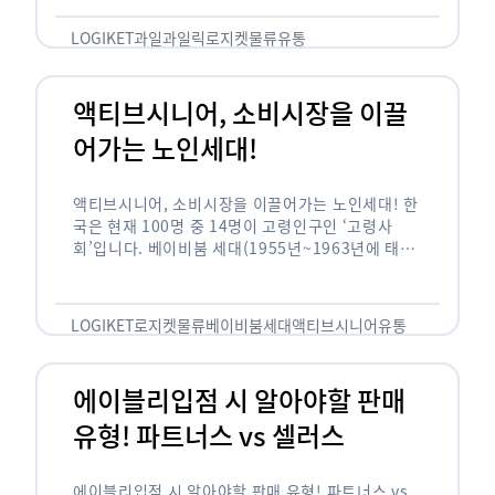
릭(중독되다)’을 합성한 신조어로 과일을 탕후루나
…
LOGIKET
과일
과일릭
로지켓
물류
유통
액티브시니어, 소비시장을 이끌
어가는 노인세대!
액티브시니어, 소비시장을 이끌어가는 노인세대! 한
국은 현재 100명 중 14명이 고령인구인 ‘고령사
회’입니다. 베이비붐 세대(1955년~1963년에 태어
난 인구)가 본격적으로 노인인구에 편입되며 2025
년이 되면 초고령사회에 진입할 것이라는 전망이 나
오고 있습니다. 하지만 사회가 늙어가는 …
LOGIKET
로지켓
물류
베이비붐세대
액티브시니어
유통
에이블리입점 시 알아야할 판매
유형! 파트너스 vs 셀러스
에이블리입점 시 알아야할 판매 유형! 파트너스 vs