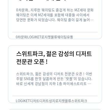
0차문화, 지루한 웨이팅도 즐겁게 하는 MZ세대 문화
웨이팅은 이제 MZ세대를 포함해 대중들 사이에서
당연한 문화가 되었습니다. 웨이팅 줄이 길게 늘어서
있는 곳은 지나가고 있는 사람들의 이목을 끌게 되고
자연스럽게 …
0차문화
LOGIKET
로지켓
물류
웨이팅
유통
스위트파크, 젊은 감성의 디저트
전문관 오픈 !
스위트파크, 젊은 감성의 디저트 전문관 오픈 ! 이번
주말 SNS를 한껏 달콤하게 만든 ‘핫플’이 있습니다.
바로 신세계 강남점이 지하 1층 파미에스트리트 분
수 광장에 새롭게 조성한 ‘스위트파크’입니다. 스위
트파크에서는 ‘국내 최초 …
LOGIKET
디저트
디저트성지
로지켓
물류
스위트파크