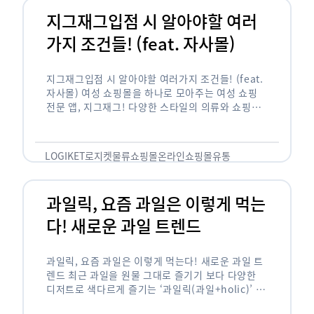
지그재그입점 시 알아야할 여러
가지 조건들! (feat. 자사몰)
지그재그입점 시 알아야할 여러가지 조건들! (feat.
자사몰) 여성 쇼핑몰을 하나로 모아주는 여성 쇼핑
전문 앱, 지그재그! 다양한 스타일의 의류와 쇼핑몰
을 한 눈에 볼 수 있다는 강점과 각종 프로모션/이벤
트 등을 …
LOGIKET
로지켓
물류
쇼핑몰
온라인쇼핑몰
유통
과일릭, 요즘 과일은 이렇게 먹는
다! 새로운 과일 트렌드
과일릭, 요즘 과일은 이렇게 먹는다! 새로운 과일 트
렌드 최근 과일을 원물 그대로 즐기기 보다 다양한
디저트로 색다르게 즐기는 ‘과일릭(과일+holic)’ 트
렌드가 확산되고 있습니다. ‘과일릭’은 ‘과일’과 ‘홀