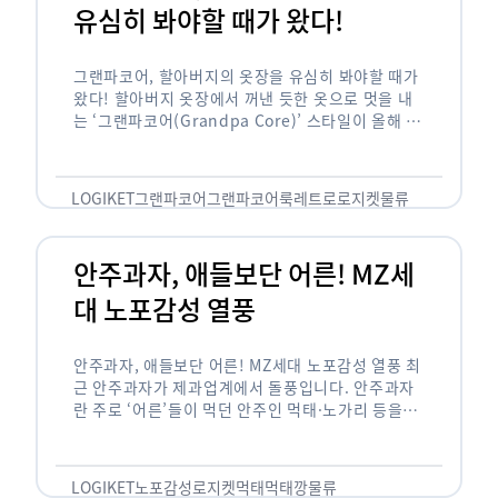
유심히 봐야할 때가 왔다!
그랜파코어, 할아버지의 옷장을 유심히 봐야할 때가
왔다! 할아버지 옷장에서 꺼낸 듯한 옷으로 멋을 내
는 ‘그랜파코어(Grandpa Core)’ 스타일이 올해 패
션 트렌드의 키워드로 떠오르고 있습니다. 그랜파코
어는 오랫동안 시행착오를 겪으며 자신만의 스타일
을 …
LOGIKET
그랜파코어
그랜파코어룩
레트로
로지켓
물류
안주과자, 애들보단 어른! MZ세
대 노포감성 열풍
안주과자, 애들보단 어른! MZ세대 노포감성 열풍 최
근 안주과자가 제과업계에서 돌풍입니다. 안주과자
란 주로 ‘어른’들이 먹던 안주인 먹태·노가리 등을
과자로 만든 걸 말합니다. 이름처럼 안주로 먹는 용
도기도 합니다. 최근 농심 먹태깡 …
LOGIKET
노포감성
로지켓
먹태
먹태깡
물류