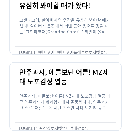
유심히 봐야할 때가 왔다!
그랜파코어, 할아버지의 옷장을 유심히 봐야할 때가
왔다! 할아버지 옷장에서 꺼낸 듯한 옷으로 멋을 내
는 ‘그랜파코어(Grandpa Core)’ 스타일이 올해 패
션 트렌드의 키워드로 떠오르고 있습니다. 그랜파코
어는 오랫동안 시행착오를 겪으며 자신만의 스타일
을 …
LOGIKET
그랜파코어
그랜파코어룩
레트로
로지켓
물류
안주과자, 애들보단 어른! MZ세
대 노포감성 열풍
안주과자, 애들보단 어른! MZ세대 노포감성 열풍 최
근 안주과자가 제과업계에서 돌풍입니다. 안주과자
란 주로 ‘어른’들이 먹던 안주인 먹태·노가리 등을
과자로 만든 걸 말합니다. 이름처럼 안주로 먹는 용
도기도 합니다. 최근 농심 먹태깡 …
LOGIKET
노포감성
로지켓
먹태
먹태깡
물류