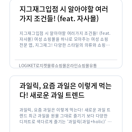
지그재그입점 시 알아야할 여러
가지 조건들! (feat. 자사몰)
지그재그입점 시 알아야할 여러가지 조건들! (feat.
자사몰) 여성 쇼핑몰을 하나로 모아주는 여성 쇼핑
전문 앱, 지그재그! 다양한 스타일의 의류와 쇼핑몰
을 한 눈에 볼 수 있다는 강점과 각종 프로모션/이벤
트 등을 …
LOGIKET
로지켓
물류
쇼핑몰
온라인쇼핑몰
유통
과일릭, 요즘 과일은 이렇게 먹는
다! 새로운 과일 트렌드
과일릭, 요즘 과일은 이렇게 먹는다! 새로운 과일 트
렌드 최근 과일을 원물 그대로 즐기기 보다 다양한
디저트로 색다르게 즐기는 ‘과일릭(과일+holic)’ 트
렌드가 확산되고 있습니다. ‘과일릭’은 ‘과일’과 ‘홀