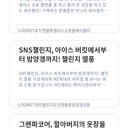
셀러스 쇼핑 플랫폼 중 최근 들어 큰 성장을 하고 있
는 에이블리! 구매하는 분들뿐만 아니라 에이블리에
서 판매를 준비하는 사업자들도 많아졌습니다. 에이
블리는 10~20대가 주 …
LOGIKET
로지켓
물류
셀러스
쇼핑몰
에이블리
SNS챌린지, 아이스 버킷에서부
터 밤양갱까지! 챌린지 열풍
SNS챌린지, 아이스 버킷에서부터 밤양갱까지! 챌린
지 열풍 기성세대와 MZ세대의 차이점 중 하나는 바
로 소통 방식입니다. MZ세대는 태어나면서부터 디
지털 기기를 사용한 일명 ‘디지털 네이티브(digital
native)’입니다. 디지털 기기에 친숙한 만큼 SNS에
도 능숙한 …
LOGIKET
SNS챌린지
로지켓
물류
밤양갱
유통
그랜파코어, 할아버지의 옷장을