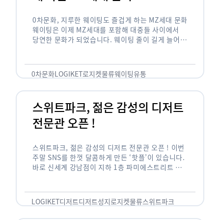
0차문화, 지루한 웨이팅도 즐겁게 하는 MZ세대 문화
웨이팅은 이제 MZ세대를 포함해 대중들 사이에서
당연한 문화가 되었습니다. 웨이팅 줄이 길게 늘어서
있는 곳은 지나가고 있는 사람들의 이목을 끌게 되고
자연스럽게 …
0차문화
LOGIKET
로지켓
물류
웨이팅
유통
스위트파크, 젊은 감성의 디저트
전문관 오픈 !
스위트파크, 젊은 감성의 디저트 전문관 오픈 ! 이번
주말 SNS를 한껏 달콤하게 만든 ‘핫플’이 있습니다.
바로 신세계 강남점이 지하 1층 파미에스트리트 분
수 광장에 새롭게 조성한 ‘스위트파크’입니다. 스위
트파크에서는 ‘국내 최초 …
LOGIKET
디저트
디저트성지
로지켓
물류
스위트파크