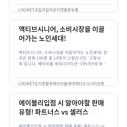
릭(중독되다)’을 합성한 신조어로 과일을 탕후루나
…
LOGIKET
과일
과일릭
로지켓
물류
유통
액티브시니어, 소비시장을 이끌
어가는 노인세대!
액티브시니어, 소비시장을 이끌어가는 노인세대! 한
국은 현재 100명 중 14명이 고령인구인 ‘고령사
회’입니다. 베이비붐 세대(1955년~1963년에 태어
난 인구)가 본격적으로 노인인구에 편입되며 2025
년이 되면 초고령사회에 진입할 것이라는 전망이 나
오고 있습니다. 하지만 사회가 늙어가는 …
LOGIKET
로지켓
물류
베이비붐세대
액티브시니어
유통
에이블리입점 시 알아야할 판매
유형! 파트너스 vs 셀러스
에이블리입점 시 알아야할 판매 유형! 파트너스 vs