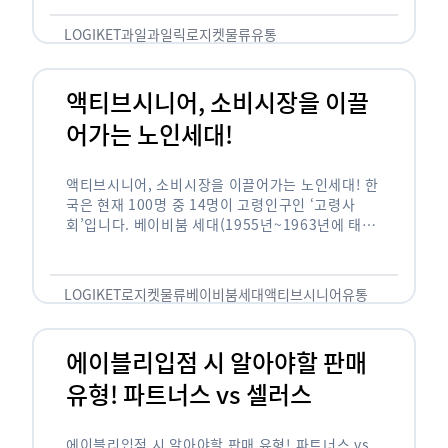
릭(중독되다)’을 합성한 신조어로 과일을 탕후루나
…
LOGIKET
과일
과일릭
로지켓
물류
유통
액티브시니어, 소비시장을 이끌
어가는 노인세대!
액티브시니어, 소비시장을 이끌어가는 노인세대! 한
국은 현재 100명 중 14명이 고령인구인 ‘고령사
회’입니다. 베이비붐 세대(1955년~1963년에 태어
난 인구)가 본격적으로 노인인구에 편입되며 2025
년이 되면 초고령사회에 진입할 것이라는 전망이 나
오고 있습니다. 하지만 사회가 늙어가는 …
LOGIKET
로지켓
물류
베이비붐세대
액티브시니어
유통
에이블리입점 시 알아야할 판매
유형! 파트너스 vs 셀러스
에이블리입점 시 알아야할 판매 유형! 파트너스 vs