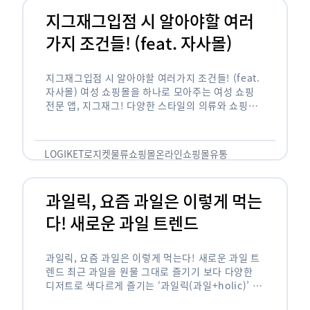
지그재그입점 시 알아야할 여러
가지 조건들! (feat. 자사몰)
지그재그입점 시 알아야할 여러가지 조건들! (feat.
자사몰) 여성 쇼핑몰을 하나로 모아주는 여성 쇼핑
전문 앱, 지그재그! 다양한 스타일의 의류와 쇼핑몰
을 한 눈에 볼 수 있다는 강점과 각종 프로모션/이벤
트 등을 …
LOGIKET
로지켓
물류
쇼핑몰
온라인쇼핑몰
유통
과일릭, 요즘 과일은 이렇게 먹는
다! 새로운 과일 트렌드
과일릭, 요즘 과일은 이렇게 먹는다! 새로운 과일 트
렌드 최근 과일을 원물 그대로 즐기기 보다 다양한
디저트로 색다르게 즐기는 ‘과일릭(과일+holic)’ 트
렌드가 확산되고 있습니다. ‘과일릭’은 ‘과일’과 ‘홀