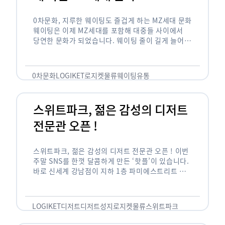
0차문화, 지루한 웨이팅도 즐겁게 하는 MZ세대 문화
웨이팅은 이제 MZ세대를 포함해 대중들 사이에서
당연한 문화가 되었습니다. 웨이팅 줄이 길게 늘어서
있는 곳은 지나가고 있는 사람들의 이목을 끌게 되고
자연스럽게 …
0차문화
LOGIKET
로지켓
물류
웨이팅
유통
스위트파크, 젊은 감성의 디저트
전문관 오픈 !
스위트파크, 젊은 감성의 디저트 전문관 오픈 ! 이번
주말 SNS를 한껏 달콤하게 만든 ‘핫플’이 있습니다.
바로 신세계 강남점이 지하 1층 파미에스트리트 분
수 광장에 새롭게 조성한 ‘스위트파크’입니다. 스위
트파크에서는 ‘국내 최초 …
LOGIKET
디저트
디저트성지
로지켓
물류
스위트파크