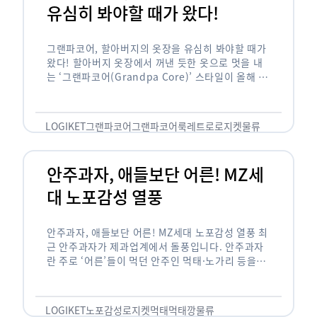
유심히 봐야할 때가 왔다!
그랜파코어, 할아버지의 옷장을 유심히 봐야할 때가
왔다! 할아버지 옷장에서 꺼낸 듯한 옷으로 멋을 내
는 ‘그랜파코어(Grandpa Core)’ 스타일이 올해 패
션 트렌드의 키워드로 떠오르고 있습니다. 그랜파코
어는 오랫동안 시행착오를 겪으며 자신만의 스타일
을 …
LOGIKET
그랜파코어
그랜파코어룩
레트로
로지켓
물류
안주과자, 애들보단 어른! MZ세
대 노포감성 열풍
안주과자, 애들보단 어른! MZ세대 노포감성 열풍 최
근 안주과자가 제과업계에서 돌풍입니다. 안주과자
란 주로 ‘어른’들이 먹던 안주인 먹태·노가리 등을
과자로 만든 걸 말합니다. 이름처럼 안주로 먹는 용
도기도 합니다. 최근 농심 먹태깡 …
LOGIKET
노포감성
로지켓
먹태
먹태깡
물류