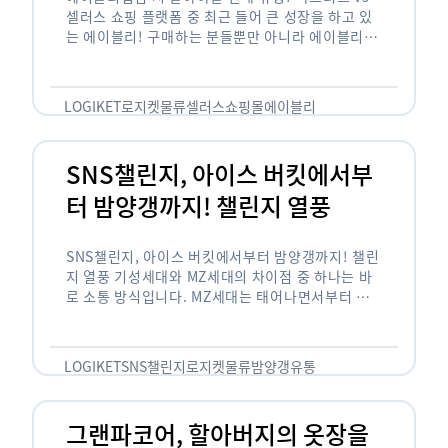
셀러스 쇼핑 플랫폼 중 최근 들어 큰 성장을 하고 있
는 에이블리! 구매하는 분들뿐만 아니라 에이블리에
서 판매를 준비하는 사업자들도 많아졌습니다. 에이
블리는 10~20대가 주 …
LOGIKET
로지켓
물류
셀러스
쇼핑몰
에이블리
SNS챌린지, 아이스 버킷에서부
터 밤양갱까지! 챌린지 열풍
SNS챌린지, 아이스 버킷에서부터 밤양갱까지! 챌린
지 열풍 기성세대와 MZ세대의 차이점 중 하나는 바
로 소통 방식입니다. MZ세대는 태어나면서부터 디
지털 기기를 사용한 일명 ‘디지털 네이티브(digital
native)’입니다. 디지털 기기에 친숙한 만큼 SNS에
도 능숙한 …
LOGIKET
SNS챌린지
로지켓
물류
밤양갱
유통
그랜파코어, 할아버지의 옷장을