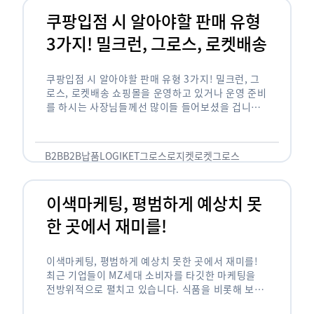
쿠팡입점 시 알아야할 판매 유형
3가지! 밀크런, 그로스, 로켓배송
쿠팡입점 시 알아야할 판매 유형 3가지! 밀크런, 그
로스, 로켓배송 쇼핑몰을 운영하고 있거나 운영 준비
를 하시는 사장님들께선 많이들 들어보셨을 겁니다.
네이버의 스마트 스토어, 카카오톡의 선물하기와 쿠
팡까지. 하지만 스마트 스토어와 카톡 …
B2B
B2B납품
LOGIKET
그로스
로지켓
로켓그로스
이색마케팅, 평범하게 예상치 못
한 곳에서 재미를!
이색마케팅, 평범하게 예상치 못한 곳에서 재미를!
최근 기업들이 MZ세대 소비자를 타깃한 마케팅을
전방위적으로 펼치고 있습니다. 식품을 비롯해 보수
적이라고 평가되는 건설, 금융업계까지 MZ세대는