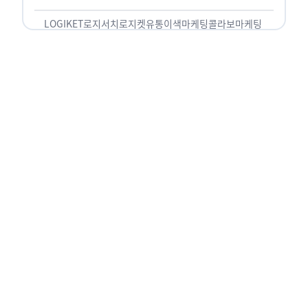
놓칠 수 없는 고객입니다. 이러한 이유로 대부분의
…
LOGIKET
로지서치
로지켓
유통
이색마케팅
콜라보마케팅