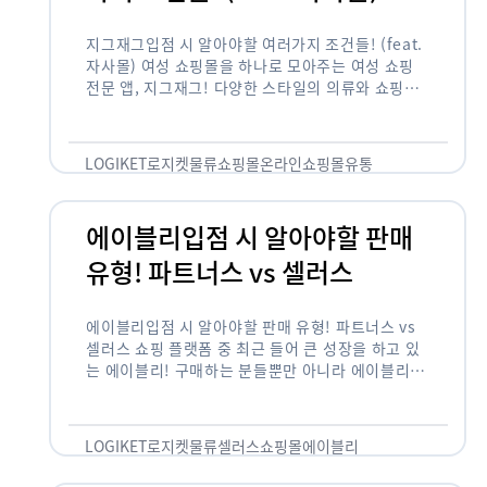
지그재그입점 시 알아야할 여러가지 조건들! (feat.
자사몰) 여성 쇼핑몰을 하나로 모아주는 여성 쇼핑
전문 앱, 지그재그! 다양한 스타일의 의류와 쇼핑몰
을 한 눈에 볼 수 있다는 강점과 각종 프로모션/이벤
트 등을 …
LOGIKET
로지켓
물류
쇼핑몰
온라인쇼핑몰
유통
에이블리입점 시 알아야할 판매
유형! 파트너스 vs 셀러스
에이블리입점 시 알아야할 판매 유형! 파트너스 vs
셀러스 쇼핑 플랫폼 중 최근 들어 큰 성장을 하고 있
는 에이블리! 구매하는 분들뿐만 아니라 에이블리에
서 판매를 준비하는 사업자들도 많아졌습니다. 에이
블리는 10~20대가 주 …
LOGIKET
로지켓
물류
셀러스
쇼핑몰
에이블리