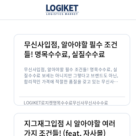
무신사입점, 알아야할 필수 조건
들! 명목수수료, 실질수수료
무신사입점, 알아야할 필수 조건들! 명목수수료, 실
질수수료 보세는 아니지만 그렇다고 브랜드도 아닌,
합리적인 가격에 적절한 품질을 갖고 있는 무신사!
한국의 유니클로라는 키워드를 갖고있는 무신사라는
플랫폼은 국내 최대 규모의 온라인 패션 …
LOGIKET
로지켓
명목수수료
무신사
무신사수수료
무신사입점
지그재그입점 시 알아야할 여러
가지 조건들! (feat. 자사몰)