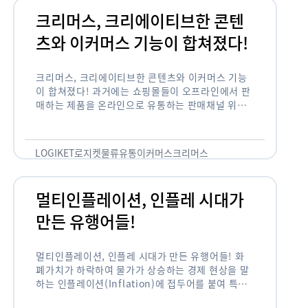
크리머스, 크리에이티브한 콘텐
츠와 이커머스 기능이 합쳐졌다!
크리머스, 크리에이티브한 콘텐츠와 이커머스 기능
이 합쳐졌다! 과거에는 쇼핑몰들이 오프라인에서 판
매하는 제품을 온라인으로 유통하는 판매채널 위주
의 역할이 강했다면, 최근에는 마켓이라는 인식을 넘
어 제품을 통해 소비자와 소통하고 즐거움을 전달하
는 콘텐츠 기반의 …
LOGIKET
로지켓
물류
유통
이커머스
크리머스
멀티인플레이션, 인플레 시대가
만든 유행어들!
멀티인플레이션, 인플레 시대가 만든 유행어들! 화
폐가치가 하락하여 물가가 상승하는 경제 현상을 말
하는 인플레이션(Inflation)에 접두어를 붙여 특정
현상의 인플레화를 의미하는 용어들이 최근 많이 사