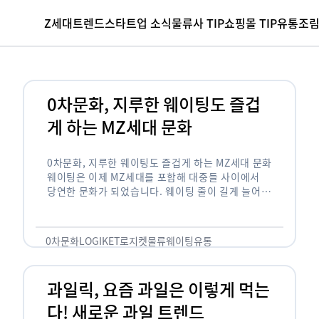
Z세대
트렌드
스타트업 소식
물류사 TIP
쇼핑몰 TIP
유통조
0차문화, 지루한 웨이팅도 즐겁
게 하는 MZ세대 문화
0차문화, 지루한 웨이팅도 즐겁게 하는 MZ세대 문화
웨이팅은 이제 MZ세대를 포함해 대중들 사이에서
당연한 문화가 되었습니다. 웨이팅 줄이 길게 늘어서
있는 곳은 지나가고 있는 사람들의 이목을 끌게 되고
자연스럽게 …
0차문화
LOGIKET
로지켓
물류
웨이팅
유통
과일릭, 요즘 과일은 이렇게 먹는
다! 새로운 과일 트렌드