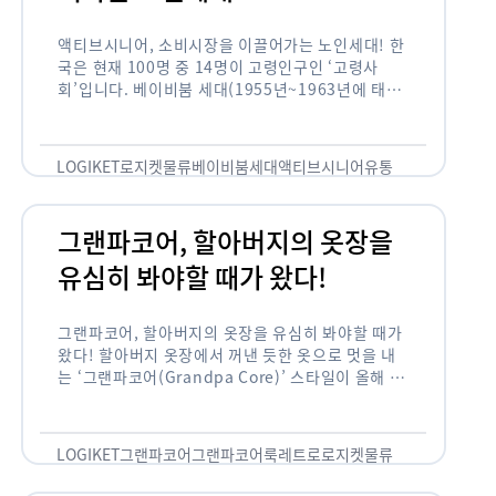
액티브시니어, 소비시장을 이끌어가는 노인세대! 한
국은 현재 100명 중 14명이 고령인구인 ‘고령사
회’입니다. 베이비붐 세대(1955년~1963년에 태어
난 인구)가 본격적으로 노인인구에 편입되며 2025
년이 되면 초고령사회에 진입할 것이라는 전망이 나
오고 있습니다. 하지만 사회가 늙어가는 …
LOGIKET
로지켓
물류
베이비붐세대
액티브시니어
유통
그랜파코어, 할아버지의 옷장을
유심히 봐야할 때가 왔다!
그랜파코어, 할아버지의 옷장을 유심히 봐야할 때가
왔다! 할아버지 옷장에서 꺼낸 듯한 옷으로 멋을 내
는 ‘그랜파코어(Grandpa Core)’ 스타일이 올해 패
션 트렌드의 키워드로 떠오르고 있습니다. 그랜파코
어는 오랫동안 시행착오를 겪으며 자신만의 스타일
을 …
LOGIKET
그랜파코어
그랜파코어룩
레트로
로지켓
물류