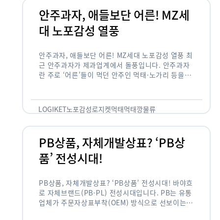
안주과자, 애들보단 어른! MZ세
대 노포감성 열풍
안주과자, 애들보단 어른! MZ세대 노포감성 열풍 최
근 안주과자가 제과업계에서 돌풍입니다. 안주과자
란 주로 ‘어른’들이 먹던 안주인 먹태·노가리 등을
과자로 만든 걸 말합니다. 이름처럼 안주로 먹는 용
도기도 합니다. 최근 농심 먹태깡 …
LOGIKET
노포감성
로지켓
먹태
먹태깡
물류
PB상품, 자체개발상표? ‘PB상
품’ 전성시대!
PB상품, 자체개발상표? ‘PB상품’ 전성시대! 바야흐
로 자체브랜드(PB·PL) 전성시대입니다. PB는 유통
업체가 주문자상표부착(OEM) 방식으로 선보이는
독자 브랜드 상품을 뜻합니다. 이제 PB는 국내외 할