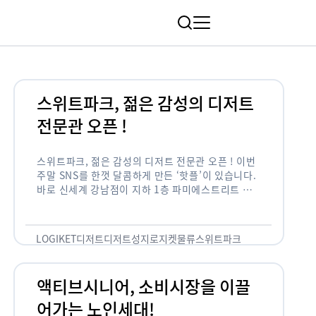
림
스위트파크, 젊은 감성의 디저트
전문관 오픈 !
스위트파크, 젊은 감성의 디저트 전문관 오픈 ! 이번
주말 SNS를 한껏 달콤하게 만든 ‘핫플’이 있습니다.
바로 신세계 강남점이 지하 1층 파미에스트리트 분
수 광장에 새롭게 조성한 ‘스위트파크’입니다. 스위
트파크에서는 ‘국내 최초 …
LOGIKET
디저트
디저트성지
로지켓
물류
스위트파크
액티브시니어, 소비시장을 이끌
어가는 노인세대!