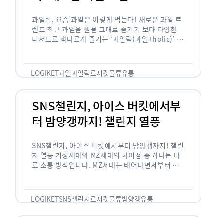
과일릭, 요즘 과일은 이렇게 먹는다! 새로운 과일 트
렌드 최근 과일을 원물 그대로 즐기기 보다 다양한
디저트로 색다르게 즐기는 ‘과일릭(과일+holic)’ 트
렌드가 확산되고 있습니다. ‘과일릭’은 ‘과일’과 ‘홀
릭(중독되다)’을 합성한 신조어로 과일을 탕후루나
…
LOGIKET
과일
과일릭
로지켓
물류
유통
SNS챌린지, 아이스 버킷에서부
터 밤양갱까지! 챌린지 열풍
SNS챌린지, 아이스 버킷에서부터 밤양갱까지! 챌린
지 열풍 기성세대와 MZ세대의 차이점 중 하나는 바
로 소통 방식입니다. MZ세대는 태어나면서부터 디
지털 기기를 사용한 일명 ‘디지털 네이티브(digital
native)’입니다. 디지털 기기에 친숙한 만큼 SNS에
도 능숙한 …
LOGIKET
SNS챌린지
로지켓
물류
밤양갱
유통