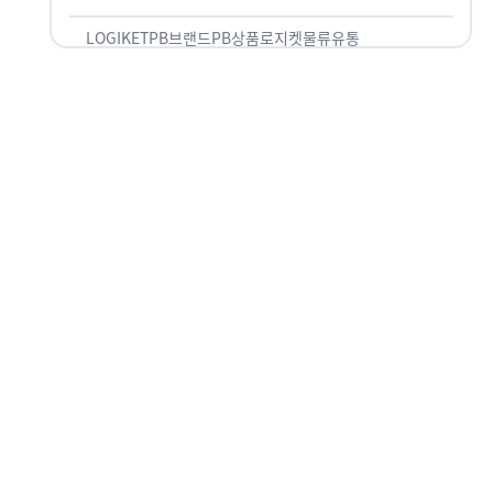
것 없이 유통산업의 핵심으로 성장했습니다. 특히 고
물가 시대와 맞물려 …
LOGIKET
PB브랜드
PB상품
로지켓
물류
유통