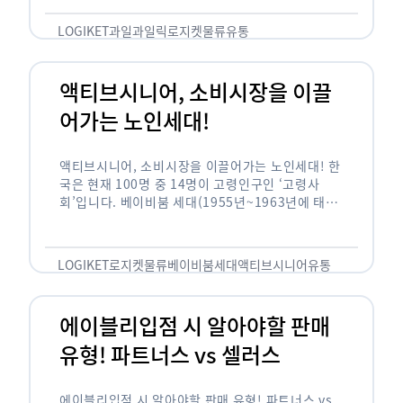
릭(중독되다)’을 합성한 신조어로 과일을 탕후루나
…
LOGIKET
과일
과일릭
로지켓
물류
유통
액티브시니어, 소비시장을 이끌
어가는 노인세대!
액티브시니어, 소비시장을 이끌어가는 노인세대! 한
국은 현재 100명 중 14명이 고령인구인 ‘고령사
회’입니다. 베이비붐 세대(1955년~1963년에 태어
난 인구)가 본격적으로 노인인구에 편입되며 2025
년이 되면 초고령사회에 진입할 것이라는 전망이 나
오고 있습니다. 하지만 사회가 늙어가는 …
LOGIKET
로지켓
물류
베이비붐세대
액티브시니어
유통
에이블리입점 시 알아야할 판매
유형! 파트너스 vs 셀러스
에이블리입점 시 알아야할 판매 유형! 파트너스 vs