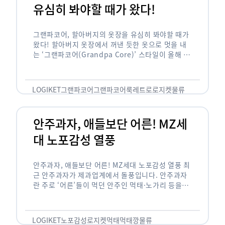
유심히 봐야할 때가 왔다!
그랜파코어, 할아버지의 옷장을 유심히 봐야할 때가
왔다! 할아버지 옷장에서 꺼낸 듯한 옷으로 멋을 내
는 ‘그랜파코어(Grandpa Core)’ 스타일이 올해 패
션 트렌드의 키워드로 떠오르고 있습니다. 그랜파코
어는 오랫동안 시행착오를 겪으며 자신만의 스타일
을 …
LOGIKET
그랜파코어
그랜파코어룩
레트로
로지켓
물류
안주과자, 애들보단 어른! MZ세
대 노포감성 열풍
안주과자, 애들보단 어른! MZ세대 노포감성 열풍 최
근 안주과자가 제과업계에서 돌풍입니다. 안주과자
란 주로 ‘어른’들이 먹던 안주인 먹태·노가리 등을
과자로 만든 걸 말합니다. 이름처럼 안주로 먹는 용
도기도 합니다. 최근 농심 먹태깡 …
LOGIKET
노포감성
로지켓
먹태
먹태깡
물류