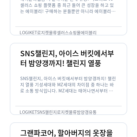
셀러스 쇼핑 플랫폼 중 최근 들어 큰 성장을 하고 있
는 에이블리! 구매하는 분들뿐만 아니라 에이블리에
서 판매를 준비하는 사업자들도 많아졌습니다. 에이
블리는 10~20대가 주 …
LOGIKET
로지켓
물류
셀러스
쇼핑몰
에이블리
SNS챌린지, 아이스 버킷에서부
터 밤양갱까지! 챌린지 열풍
SNS챌린지, 아이스 버킷에서부터 밤양갱까지! 챌린
지 열풍 기성세대와 MZ세대의 차이점 중 하나는 바
로 소통 방식입니다. MZ세대는 태어나면서부터 디
지털 기기를 사용한 일명 ‘디지털 네이티브(digital
native)’입니다. 디지털 기기에 친숙한 만큼 SNS에
도 능숙한 …
LOGIKET
SNS챌린지
로지켓
물류
밤양갱
유통
그랜파코어, 할아버지의 옷장을