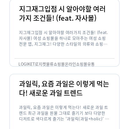
지그재그입점 시 알아야할 여러
가지 조건들! (feat. 자사몰)
지그재그입점 시 알아야할 여러가지 조건들! (feat.
자사몰) 여성 쇼핑몰을 하나로 모아주는 여성 쇼핑
전문 앱, 지그재그! 다양한 스타일의 의류와 쇼핑몰
을 한 눈에 볼 수 있다는 강점과 각종 프로모션/이벤
트 등을 …
LOGIKET
로지켓
물류
쇼핑몰
온라인쇼핑몰
유통
과일릭, 요즘 과일은 이렇게 먹는
다! 새로운 과일 트렌드
과일릭, 요즘 과일은 이렇게 먹는다! 새로운 과일 트
렌드 최근 과일을 원물 그대로 즐기기 보다 다양한
디저트로 색다르게 즐기는 ‘과일릭(과일+holic)’ 트
렌드가 확산되고 있습니다. ‘과일릭’은 ‘과일’과 ‘홀