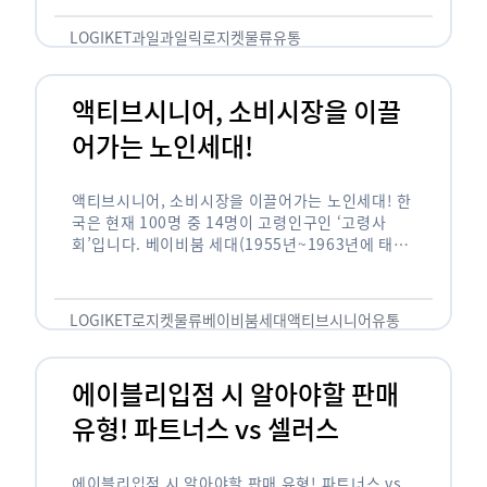
릭(중독되다)’을 합성한 신조어로 과일을 탕후루나
…
LOGIKET
과일
과일릭
로지켓
물류
유통
액티브시니어, 소비시장을 이끌
어가는 노인세대!
액티브시니어, 소비시장을 이끌어가는 노인세대! 한
국은 현재 100명 중 14명이 고령인구인 ‘고령사
회’입니다. 베이비붐 세대(1955년~1963년에 태어
난 인구)가 본격적으로 노인인구에 편입되며 2025
년이 되면 초고령사회에 진입할 것이라는 전망이 나
오고 있습니다. 하지만 사회가 늙어가는 …
LOGIKET
로지켓
물류
베이비붐세대
액티브시니어
유통
에이블리입점 시 알아야할 판매
유형! 파트너스 vs 셀러스
에이블리입점 시 알아야할 판매 유형! 파트너스 vs