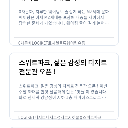
0차문화, 지루한 웨이팅도 즐겁게 하는 MZ세대 문화
웨이팅은 이제 MZ세대를 포함해 대중들 사이에서
당연한 문화가 되었습니다. 웨이팅 줄이 길게 늘어서
있는 곳은 지나가고 있는 사람들의 이목을 끌게 되고
자연스럽게 …
0차문화
LOGIKET
로지켓
물류
웨이팅
유통
스위트파크, 젊은 감성의 디저트
전문관 오픈 !
스위트파크, 젊은 감성의 디저트 전문관 오픈 ! 이번
주말 SNS를 한껏 달콤하게 만든 ‘핫플’이 있습니다.
바로 신세계 강남점이 지하 1층 파미에스트리트 분
수 광장에 새롭게 조성한 ‘스위트파크’입니다. 스위
트파크에서는 ‘국내 최초 …
LOGIKET
디저트
디저트성지
로지켓
물류
스위트파크